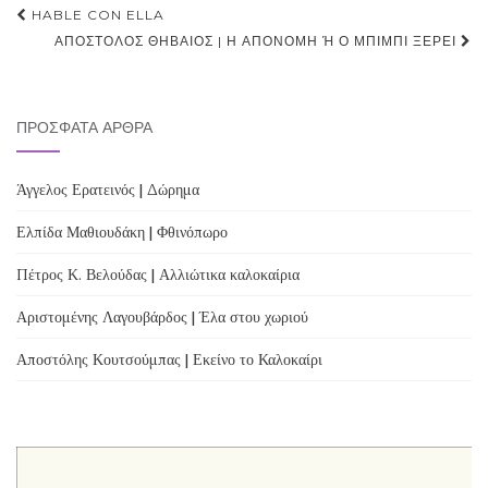
Post
HABLE CON ELLA
navigation
ΑΠΌΣΤΟΛΟΣ ΘΗΒΑΊΟΣ | Η ΑΠΟΝΟΜΉ Ή Ο ΜΠΊΜΠΙ ΞΈΡΕΙ
ΠΡΌΣΦΑΤΑ ΆΡΘΡΑ
Άγγελος Ερατεινός | Δώρημα
Ελπίδα Μαθιουδάκη | Φθινόπωρο
Πέτρος Κ. Βελούδας | Αλλιώτικα καλοκαίρια
Αριστομένης Λαγουβάρδος | Έλα στου χωριού
Αποστόλης Κουτσούμπας | Εκείνο το Καλοκαίρι