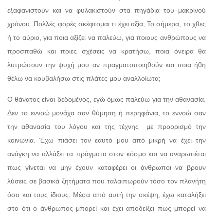
εξαφανιστούν και να φυλακιστούν στα πηγάδια του μακρινού
χρόνου. Πολλές φορές σκέφτομαι τι έχει αξία; Το σήμερα, το χθες
ή το αύριο, για ποια αξίζει να παλεύω, για ποιους ανθρώπους να
προσπαθώ και ποιες σχέσεις να κρατήσω, ποια όνειρα θα
λυτρώσουν την ψυχή μου αν πραγματοποιηθούν και ποια ήθη
θέλω να κουβαλήσω στις πλάτες μου αναλλοίωτα;
Ο θάνατος είναι δεδομένος, εγώ όμως παλεύω για την αθανασία.
Δεν το εννοώ μονάχα σαν θύμηση ή περηφάνια, το εννοώ σαν
την αθανασία του λόγου και της τέχνης
με προορισμό την
κοινωνία. Έχω πιάσει τον εαυτό μου από μικρή να έχει την
ανάγκη να αλλάξει τα πράγματα στον κόσμο και να αναρωτιέται
πως γίνεται να μην έχουν καταφέρει οι άνθρωποι να βρουν
λύσεις σε βασικά ζητήματα που ταλαιπωρούν τόσο τον πλανήτη
όσο και τους ίδιους. Μέσα από αυτή την σκέψη, έχω καταλήξει
στο ότι ο άνθρωπος μπορεί και έχει αποδείξει πως μπορεί να