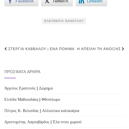
Facebook
Twitter/X
LinkedIn
ΕΛΕΥΘΕΡΊΑ ΘΆΝΟΓΛΟΥ
Post
ΣΤΈΡΓΙΑ ΚΆΒΒΑΛΟΥ | ΈΝΑ ΠΟΊΗΜΑ
Η ΑΠΕΙΛΉ ΤΗ ΆΝΟΙΞΗΣ
navigation
ΠΡΌΣΦΑΤΑ ΆΡΘΡΑ
Άγγελος Ερατεινός | Δώρημα
Ελπίδα Μαθιουδάκη | Φθινόπωρο
Πέτρος Κ. Βελούδας | Αλλιώτικα καλοκαίρια
Αριστομένης Λαγουβάρδος | Έλα στου χωριού