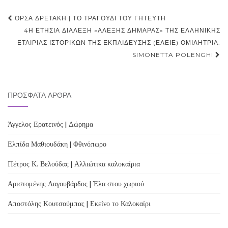
Post
ΌΡΣΑ ΔΡΕΤΆΚΗ | ΤΟ ΤΡΑΓΟΎΔΙ ΤΟΥ ΓΗΤΕΥΤΉ
navigation
4Η ΕΤΉΣΙΑ ΔΙΆΛΕΞΗ «ΑΛΈΞΗΣ ΔΗΜΑΡΆΣ» ΤΗΣ ΕΛΛΗΝΙΚΉΣ
ΕΤΑΙΡΊΑΣ ΙΣΤΟΡΙΚΏΝ ΤΗΣ ΕΚΠΑΊΔΕΥΣΗΣ (ΕΛΕΙΕ) ΟΜΙΛΉΤΡΙΑ:
SIMONETTA POLENGHI
ΠΡΌΣΦΑΤΑ ΆΡΘΡΑ
Άγγελος Ερατεινός | Δώρημα
Ελπίδα Μαθιουδάκη | Φθινόπωρο
Πέτρος Κ. Βελούδας | Αλλιώτικα καλοκαίρια
Αριστομένης Λαγουβάρδος | Έλα στου χωριού
Αποστόλης Κουτσούμπας | Εκείνο το Καλοκαίρι