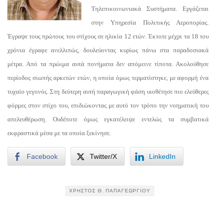
Τηλεπικοινωνιακά Συστήματα. Εργάζεται
στην Υπηρεσία Πολιτικής Αεροπορίας.
Έγραψε τους πρώτους του στίχους σε ηλικία 12 ετών. Έκτοτε μέχρι τα 18 του
χρόνια έγραφε ανελλιπώς, δουλεύοντας κυρίως πάνω στα παραδοσιακά
μέτρα. Από τα πρώιμα αυτά πονήματα δεν απόμεινε τίποτα. Ακολούθησε
περίοδος σιωπής αρκετών ετών, η οποία όμως τερματίστηκε, με αφορμή ένα
τυχαίο γεγονός. Στη δεύτερη αυτή παραγωγική φάση υιοθέτησε πιο ελεύθερες
φόρμες στον στίχο του, επιδιώκοντας με αυτό τον τρόπο την νοηματική του
απελευθέρωση. Ουδέποτε όμως εγκατέλειψε εντελώς τα συμβατικά
εκφραστικά μέσα με τα οποία ξεκίνησε.
Facebook
Twitter/X
LinkedIn
ΧΡΉΣΤΟΣ Θ. ΠΑΠΑΓΕΩΡΓΊΟΥ