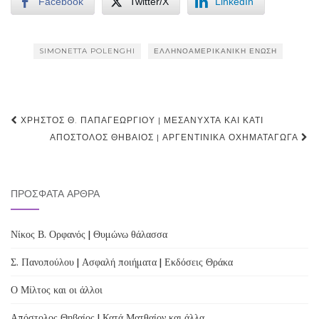
Facebook
Twitter/X
LinkedIn
SIMONETTA POLENGHI
ΕΛΛΗΝΟΑΜΕΡΙΚΑΝΙΚΉ ΈΝΩΣΗ
Post
ΧΡΉΣΤΟΣ Θ. ΠΑΠΑΓΕΩΡΓΊΟΥ | ΜΕΣΆΝΥΧΤΑ ΚΑΙ ΚΆΤΙ
navigation
ΑΠΌΣΤΟΛΟΣ ΘΗΒΑΊΟΣ | ΑΡΓΕΝΤΊΝΙΚΑ ΟΧΗΜΑΤΑΓΩΓΆ
ΠΡΌΣΦΑΤΑ ΆΡΘΡΑ
Νίκος Β. Ορφανός | Θυμώνω θάλασσα
Σ. Πανοπούλου | Ασφαλή ποιήματα | Εκδόσεις Θράκα
Ο Μίλτος και οι άλλοι
Απόστολος Θηβαίος | Κατά Ματθαίον και άλλα