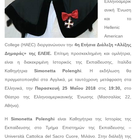
Ελληνοαμερικ
ανική Ένωση
και το
Hellenic
American
College (HAEC) διοργανώνουν την
4η Ετήσια Διάλεξη «Αλέξης
Δημαράς» της ΕΛΕΙΕ.
Επίτιμη προσκεκλημένη και ομιλήτρια,
είναι η διακεκριμένη Ιστορικός της Εκπαίδευσης, Ιταλίδα
Καθηγήτρια
Simonetta
Polenghi
. Η εκδήλωση θα
πραγματοποιηθεί στα Αγγλικά, με ταυτόχρονη μετάφραση στα
Ελληνικά, την
Παρασκευή 25 Μαΐου 2018
στις
19:30,
στο
Θέατρο της Ελληνοαμερικανικής Ένωσης (Μασσαλίας 22,
Αθήνα).
Η
Simonetta
Polenghi
είναι Καθηγήτρια της Ιστορίας της
Εκπαίδευσης στο Τμήμα Επιστημών της Εκπαίδευσης –
Università Cattolica del Sacro Cuore, Μιλάνο. Στην διάλεξή της