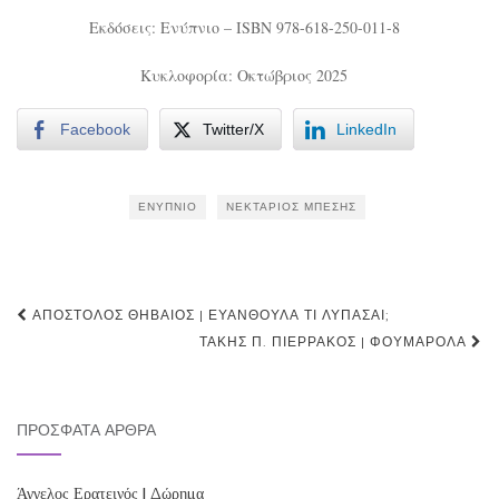
Εκδόσεις: Ενύπνιο – ISBN 978-618-250-011-8
Κυκλοφορία: Οκτώβριος 2025
Facebook
Twitter/X
LinkedIn
ΕΝΎΠΝΙΟ
ΝΕΚΤΆΡΙΟΣ ΜΠΈΣΗΣ
Post
ΑΠΌΣΤΟΛΟΣ ΘΗΒΑΊΟΣ | ΕΥΑΝΘΟΎΛΑ ΤΙ ΛΥΠΆΣΑΙ;
navigation
ΤΆΚΗΣ Π. ΠΙΕΡΡΆΚΟΣ | ΦΟΥΜΑΡΌΛΑ
ΠΡΌΣΦΑΤΑ ΆΡΘΡΑ
Άγγελος Ερατεινός | Δώρημα