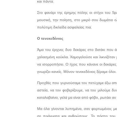
και πάντα.
Στο φανάρι της έρημης πόλης οι στίχοι του Sp
μουσική, την ποίηση, στο μικρό σου δωμάτιο ο
πολύτιμη δικλείδα ασφαλείας πια.
Ο τενεκεδένιος
Άμα του έριχνες δυο δεκάρες στο δισάκι που 
χαλασμένη κούκλα. Χαμογελούσε και λικνιζόταν μ
να ισορροπήσει. Ο ήχος που κάνανε οι δεκάρες 
γνωρίζει κανείς. Μόνον τενεκεδένιος ξέραμε όλοι.
Προχθές που γυρνούσαμε τον πετύχαμε έξω από 
αστεία, να τον φοβερίζουμε, να του μιλούμε δυ
καταλαβαίνει, γελά μα είναι από φόβο, ρωτάει αν
Μα όλα γίνονται λυπημένα, σαν φορτωμένος με
σε πράγματα και ανθρώπους. Το πόστο του τ