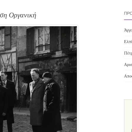
ση Οργανική
ΠΡΌ
Άγγε
Ελπί
Πέτρ
Αρισ
Αποσ