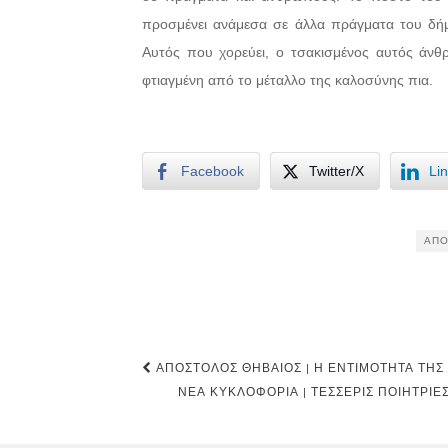
προσμένει ανάμεσα σε άλλα πράγματα του δήμ
Αυτός που χορεύει, ο τσακισμένος αυτός άνθρω
φτιαγμένη από το μέταλλο της καλοσύνης πια.
Facebook
Twitter/X
Li
ΑΠΌ
Post
ΑΠΌΣΤΟΛΟΣ ΘΗΒΑΊΟΣ | Η ΕΝΤΙΜΌΤΗΤΑ ΤΗΣ
navigation
ΝΕΑ ΚΥΚΛΟΦΟΡΊΑ | ΤΈΣΣΕΡΙΣ ΠΟΙΉΤΡΙΕ