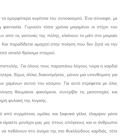
ν τα ομορφότερα κορίτσια του συνοικισμού. Ένα σύννεφο, με
 φαντασία. Γυρνούν τόσα χρόνια μαγεμένοι οι στίχοι του
ν από τις γειτονιές της πόλης, κλείνουν το μάτι στο μοιραίο
 Και παραδίδεται αμαχητί στην ποίηση που δεν ζητά να την
 από απαλό θρόισμα σταχιού.
 επιστολής. Για όλους τους παραπάνω λόγους τώρα η καρδιά
μητέρα, δίχως άλλες διακοσμήσεις, μόνον μια υπενθύμιση για
ων χαμένων αυτού του κόσμου. Για αυτό στρέφεται με όλες
ίνηση θαυμάσια φαινόμενα, συντρίβει τις μεσοτοιχίες και
ηρή φυλακή της λογικής.
μό από συρμάτινες ομιλίες και ξαφνικά γέλια, έλαμψαν μέσα
αι είμαστε μονάχοι μας μες στους υπόγειους και οι άνθρωποι
 να πεθάνουν στο όνομα της πιο θυελλώδους καρδιάς, τότε