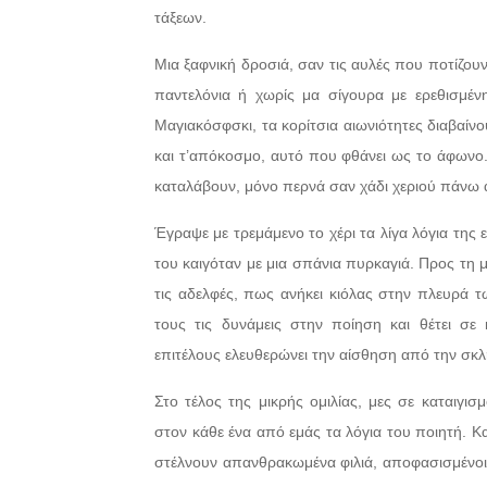
τάξεων.
Μια ξαφνική δροσιά, σαν τις αυλές που ποτίζου
παντελόνια ή χωρίς μα σίγουρα με ερεθισμένη
Μαγιακόσφσκι, τα κορίτσια αιωνιότητες διαβαίνου
και τ’απόκοσμο, αυτό που φθάνει ως το άφωνο.
καταλάβουν, μόνο περνά σαν χάδι χεριού πάνω
Έγραψε με τρεμάμενο το χέρι τα λίγα λόγια της
του καιγόταν με μια σπάνια πυρκαγιά. Προς τη 
τις αδελφές, πως ανήκει κιόλας στην πλευρά τ
τους τις δυνάμεις στην ποίηση και θέτει σε κ
επιτέλους ελευθερώνει την αίσθηση από την σκλ
Στο τέλος της μικρής ομιλίας, μες σε καταιγισ
στον κάθε ένα από εμάς τα λόγια του ποιητή. Κ
στέλνουν απανθρακωμένα φιλιά, αποφασισμένοι