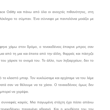
ace Oditty και πάνω από όλα οι ανοιχτές πιθανότητες, στη
λόκληρο το σύμπαν. Ένα σύννεφο με παντελόνια μοιάζει με
άφηνε χάμω στον δρόμο, ο τενεκεδένιος έπαιρνε μπρος σαν
ια από τη μια και έπειτα από την άλλη, θαρρείς και πάσχιζε
του χάρισε το ονομά του. Το άλλο, των ληξιαρχείων, δεν το
το κλειστό μπαρ. Τον κυκλώσαμε και αρχίσαμε να του λέμε
νατά σαν να θέλουμε να τα χάσει. Ο τενεκεδένιος όμως δεν
 μπορεί να χορέψει.
 συννεφιές καιρός. Μια παγωμένη στάχτη έχει πέσει απάνω
ενεκεδένιου παραμένει αδειανό. Και η κουβέρτα του τον