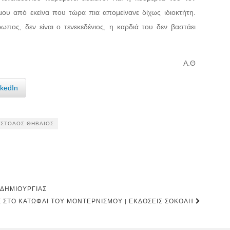
ου από εκείνα που τώρα πια απομείνανε δίχως ιδιοκτήτη.
πος, δεν είναι ο τενεκεδένιος, η καρδιά του δεν βαστάει
Α.Θ
nkedIn
ΣΤΟΛΟΣ ΘΗΒΑΊΟΣ
 ΔΗΜΙΟΥΡΓΊΑΣ
Σ ΣΤΟ ΚΑΤΏΦΛΙ ΤΟΥ ΜΟΝΤΕΡΝΙΣΜΟΎ | ΕΚΔΌΣΕΙΣ ΣΟΚΌΛΗ