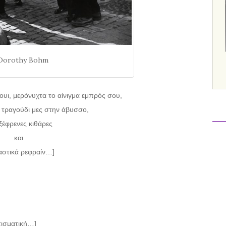
Dorothy Bohm
υι, μερόνυχτα το αίνιγμα εμπρός σου,
 τραγούδι μες στην άβυσσο,
ξέφρενες κιθάρες
και
αστικά ρεφραίν…]
τισματική…]