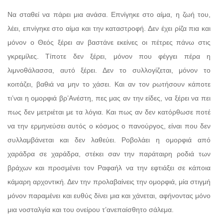
Να σταθεί να πάρει μια ανάσα. Επνίγηκε στο αίμα, η ζωή του,
λέει, επνίγηκε στο αίμα και την καταστροφή. Δεν έχει ρίζα πια και
μόνον ο Θεός ξέρει αν βαστάνε εκείνες οι πέτρες πάνω στις
γκρεμίλες. Τίποτε δεν ξέρει, μόνον που φέγγει πέρα η
λιμνοθάλασσα, αυτό ξέρει. Δεν το συλλογίζεται, μόνον το
κοιτάζει, βαθιά να μην το χάσει. Και αν τον ρωτήσουν κάποτε
τι’ναι η ομορφιά βρ’Ανέστη, πες μας αν την είδες, να ξέρει να πει
πως δεν μετριέται με τα λόγια. Και πως αν δεν κατόρθωσε ποτέ
να την ερμηνεύσει αυτός ο κόσμος ο πανούργος, είναι που δεν
συλλαμβάνεται και δεν λαθεύει. Ροβολάει η ομορφιά από
χαράδρα σε χαράδρα, στέκει σαν την παράταιρη ροδιά των
βράχων και προσμένει τον Ραφαήλ να την εφτιάξει σε κάποια
κάμαρη αρχοντική. Δεν την προλαβαίνεις την ομορφιά, μία στιγμή
μόνον παραμένει και ευθύς δίνει μια και χάνεται, αφήνοντας μόνο
μια νοσταλγία και του ονείρου τ’ανεπαίσθητο σάλεμα.