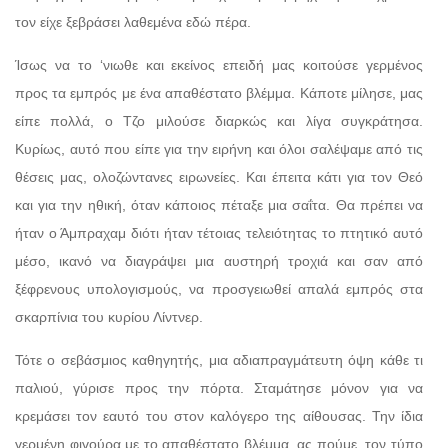
τον είχε ξεβράσει λαθεμένα εδώ πέρα.
Ίσως να το ‘νιωθε και εκείνος επειδή μας κοιτούσε γερμένος
προς τα εμπρός με ένα απαθέστατο βλέμμα. Κάποτε μίλησε, μας
είπε πολλά, ο Τζο μιλούσε διαρκώς και λίγα συγκράτησα.
Κυρίως, αυτό που είπε για την ειρήνη και όλοι σαλέψαμε από τις
θέσεις μας, ολοζώντανες ειρωνείες. Και έπειτα κάτι για τον Θεό
και για την ηθική, όταν κάποιος πέταξε μια σαΐτα. Θα πρέπει να
ήταν ο Άμπραχαμ διότι ήταν τέτοιας τελειότητας το πτητικό αυτό
μέσο, ικανό να διαγράψει μια αυστηρή τροχιά και σαν από
ξέφρενους υπολογισμούς, να προσγειωθεί απαλά εμπρός στα
σκαρπίνια του κυρίου Λίντνερ.
Τότε ο σεβάσμιος καθηγητής, μια αδιαπραγμάτευτη όψη κάθε τι
παλιού, γύρισε προς την πόρτα. Σταμάτησε μόνον για να
κρεμάσει τον εαυτό του στον καλόγερο της αίθουσας. Την ίδια
γερμένη φιγούρα με το απαθέστατο βλέμμα, ας πούμε, τον τύπο