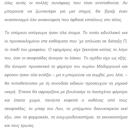
όλες αυτές οι πολλές συνάφειες που τόσο αντιπαθούσε. Αν
μπορούσε να ζωντανέψει για μια στιγμή, θα ‘βγαζε έναν
αναστεναγμό όλο ανακούφιση που έφθασε επιτέλους στο τέλος.
Το επόμενο απόγευμα ήσαν όλα έτοιμα. Το τοπίο ειδυλλιακό και
οι προσκεκλημένοι στα καθίσματα που ‘χε απλώσει σε διάταξη Π,
το παιδί του γραφείου. Ο εφημέριος είχε ξεκινήσει κιόλας το λόγο
του, όσο οι σκαφτιάδες άνοιγαν το λάκκο. Το σχέδιο είχε ως εξής.
Θα άνοιγαν προσεκτικά το φέρετρο του κυρίου Μόδεργουελ και
εφόσον ήσαν όλα εντάξει – μα τι μπορούσε να συμβεί, μου λέτε; –
θα τοποθετούσαν με τη συνοδεία ειδικών προσευχών τη γηραιά
νεκρή. Έπειτα θα σφραγίζανε με βουλοκέρι το λαστιχένιο φέρετρο
και έπειτα χώμα, πενήντα καφετιά ο καθένας από τους
σκαφτιάδες, το μπαρ του Λου, το μπέρμπον διανυκτερεύει εκεί
έξω, σαν τα φαρμακεία, τα ενεχυροδανειστήρια, τα εκκοκκιστήρια
και τους έρωτες.