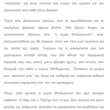
“υπάλληλο” και αυτό συνιστά ένα όνομα πιο τραγικό και πιο
προσωπικό από κάθε άλλη ιδιότητα.
Τώρα όλοι βρίσκονταν τριγύρω από τη λιμνοθάλασσα και το
λαστιχένιο φέρετρο έφερνε βόλτες. Μια βάρκα έτοιμη να
καταποντιστεί. Κάποιος είπε, “η κυρία Μόδεργουελ!”, ένας
σταυροκοπήθηκε μα θα πήγαινε πολύ και όλοι μαζί κινήσανε για
την τελετή της ταφής. Τριγύρω της η μακαρίτισσα είχε ένα
χαριτωμένο κοπάδι πάπιες που δεν έδιναν την παραμικρή
σημασία στην όλη τελετή, μόνο έβγαζαν ήχους, σαν αυτούς που
δοκίμαζε στη σάλα ο κύριος Μόδεργουελ. “Ζεσταίνω τη μνήμη
μου, αγαπητή μου” της έλεγε και καθάριζε την απέραντα καθαρή
κοντόκανη καραμπίνα του, την πιο αγαπημένη.
Όπως ήταν φυσικό η κυρία Μόδεργουελ δεν είχε σαλέψει
καθόλου. Ο Λίαμ και ο Τζέστερ που τα’χαν βρει σκούρα και είχαν
αλλάξει ως άνθρωποι, άρπαξαν τη μακαρίτισσα και τραβήξανε για