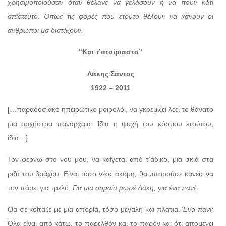
χρησιμοποιούσαν όταν θέλανε να γελάσουν ή να πουν κάτι
απίστευτο. Όπως τις φορές που ετούτο θέλουν να κάνουν οι
άνθρωποι μα διστάζουν.
“Και τ’αταίριαστα”
Λάκης Σάντας
1922 – 2011
[…παραδοσιακό ηπειρώτικο μοιρολόι, να γκρεμίζει λέει το θάνατο
μια ορχήστρα πανάρχαια. Ίδια η ψυχή του κόσμου ετούτου,
ίδια…]
Τον φέρνω στο νου μου, να καίγεται από τ’άδικο, μια σκιά στα
ριζά του βράχου. Είναι τόσο νέος ακόμη, θα μπορούσε κανείς να
τον πάρει για τρελό.
Για μια σημαία μωρέ Λάκη, για ένα πανί;
Θα σε κοίταζε με μια απορία, τόσο μεγάλη και πλατιά.
Ένα πανί;
Όλα είναι από κάτω, το παρελθόν και το παρόν και ότι απομένει