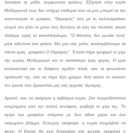
λανσάρει τη μόδα, συμφώνησε αμέσως. Εξήγησε στην κυρία
Μόδεργουελ πως δεν υπήρχε επιθυμία που να μην μπορεί να την
ικανοποιήσει το γραφείο, “Θερισμός” που με το καλοκαιριάτικο
όνομά του ήταν το μόνο που δούλευε σε όλη την πολιτεία, είκοσι
τέσσερις ώρες το εικοσιτετράωρο. “Ο θάνατος δεν ρωτάει ποτέ,
μήτε ειδοποιεί σαν φτάνει. Μα μην σας μέλει, αναλαμβάνουμε τα
πάντα εμείς, γραφείον Ο Θερισμός”. Έπειτα πήρε τρυφερά το χέρι
της κυρίας Μόδεργουελ και το ασπάστηκε τρεις φορές. Η γριά
κολακεύτηκε και το διάφανο σχεδόν πλισέ, σαν τα φουστάνια
πρόσωπό της, σαν να πήρε λίγο χρώμα. Από εκείνο το κόκκινο
του έρωτα που ξεραινόταν μες στις αρχαίες τέμπερες.
Αρκετά, σαν να σκέφτηκε η σεβάσμια κυρία. Σαν πυργοδέσποινα
ενοχλημένη από την πολλή συνάφεια, τράβηξε το χέρι της. Το
αγόρι του γραφείου απέμεινε με δυο άδεια χέρια και ένα
παγωμένο βλέμμα. Ευτυχώς σκέφτηκε, η κυρία ετοιμάζεται να
φύγει. Η Κατρίν θα έχει ξεπαγιάσει στα ψυγεία, σκέφτηκε ο