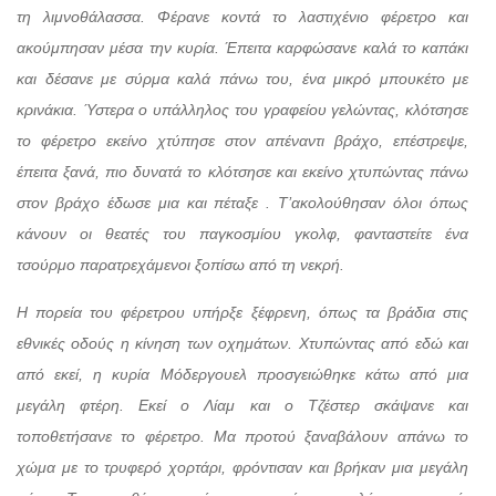
τη λιμνοθάλασσα. Φέρανε κοντά το λαστιχένιο φέρετρο και
ακούμπησαν μέσα την κυρία. Έπειτα καρφώσανε καλά το καπάκι
και δέσανε με σύρμα καλά πάνω του, ένα μικρό μπουκέτο με
κρινάκια. Ύστερα ο υπάλληλος του γραφείου γελώντας, κλότσησε
το φέρετρο εκείνο χτύπησε στον απέναντι βράχο, επέστρεψε,
έπειτα ξανά, πιο δυνατά το κλότσησε και εκείνο χτυπώντας πάνω
στον βράχο έδωσε μια και πέταξε . Τ’ακολούθησαν όλοι όπως
κάνουν οι θεατές του παγκοσμίου γκολφ, φανταστείτε ένα
τσούρμο παρατρεχάμενοι ξοπίσω από τη νεκρή.
Η πορεία του φέρετρου υπήρξε ξέφρενη, όπως τα βράδια στις
εθνικές οδούς η κίνηση των οχημάτων. Χτυπώντας από εδώ και
από εκεί, η κυρία Μόδεργουελ προσγειώθηκε κάτω από μια
μεγάλη φτέρη. Εκεί ο Λίαμ και ο Τζέστερ σκάψανε και
τοποθετήσανε το φέρετρο. Μα προτού ξαναβάλουν απάνω το
χώμα με το τρυφερό χορτάρι, φρόντισαν και βρήκαν μια μεγάλη