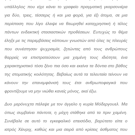
υπάλληλος που είχε κάνει το γραφείο πραγματική γκαρσονιέρα
για δύο, τρεις, τέσσερις ή και μια φορά, για έξι άτομα, σε μια
περίσταση που λίγο έλειψε να θεωρηθεί καταχρηστική ή τέλος
πάντων ενδεικτική στασιαστικών προθέσεων. Ευτυχώς το θέμα
έληξε με τις παρεμβάσεις κάποιων γνωστών από όλες τις πλευρές
που συνέστησαν ψυχραιμία, ζητώντας από τους ανθρώπους
θαρρείς να επιστρατεύσουν μια χαμένη τους ιδιότητα, ένα
χαρακτηριστικό τόσο ξένο πια όσο και εκείνα τα δόντια στο βάθος
της στοματικής κοιλότητας. Βεβαίως αυτά τα τελευταία τείνουν να
κάνουν την επανεμφάνισή τους έτσι ανθρωποφαγικά που
φροντίζουμε να μην νιώθει κανείς μόνος, εκεί έξω.
Δυο μερόνυχτα πάλεψε με τον άγγελο η κυρία Μόδεργουελ. Μα
όπως συμβαίνει πάντοτε, η μάχη στάθηκε από τα πριν χαμένη.
Συνέβαλε σε αυτό το εγκεφαλικό επεισόδιο, βαρύτατο είπε ο
ιατρός Χέινριχ, καθώς και μια σειρά από κρίσεις άσθματος που