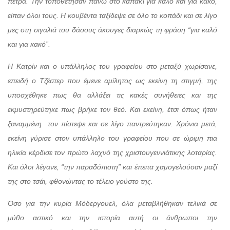
πέτρα. Την τοποθέτησαν πάνω στο καπάκι για καλό και για κακό,
είπαν όλοι τους. Η κουβέντα ταξίδεψε σε όλο το κοπάδι και σε λίγο
μες στη σιγαλιά του δάσους άκουγες διαρκώς τη φράση “για καλό
και για κακό”.
Η Κατρίν και ο υπάλληλος του γραφείου στο μεταξύ χωρίσανε,
επειδή ο Τζέστερ που έμενε αμίλητος ως εκείνη τη στιγμή, της
υποσχέθηκε πως θα αλλάξει τις κακές συνήθειες και της
εκμυστηρεύτηκε πως βρήκε τον θεό. Και εκείνη, έτσι όπως ήταν
ξαναμμένη
τον πίστεψε και σε λίγο παντρεύτηκαν. Χρόνια μετά,
εκείνη γύρισε στον υπάλληλο του γραφείου που σε ώριμη πια
ηλικία κέρδισε τον πρώτο λαχνό της χριστουγεννιάτικης λοταρίας.
Και όλοι λέγανε, “την παραδόπιστη” και έπειτα χαμογελούσαν μαζί
της στο τσάι, φθονώντας το τέλειο γούστο της.
Όσο για την κυρία Μόδεργουελ, όλα μεταβλήθηκαν τελικά σε
μύθο αστικό και την ιστορία αυτή οι άνθρωποι την