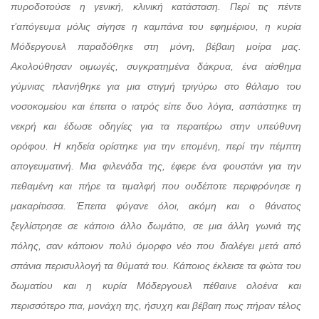
πυροδοτούσε η γενική, κλινική κατάσταση. Περί τις πέντε
τ’απόγευμα μόλις σίγησε η καμπάνα του εφημέριου, η κυρία
Μόδεργουελ παραδόθηκε στη μόνη, βέβαιη μοίρα μας.
Ακολούθησαν οιμωγές, συγκρατημένα δάκρυα, ένα αίσθημα
γύμνιας πλανήθηκε για μια στιγμή τριγύρω στο θάλαμο του
νοσοκομείου και έπειτα ο ιατρός είπε δυο λόγια, ασπάστηκε τη
νεκρή και έδωσε οδηγίες για τα περαιτέρω στην υπεύθυνη
ορόφου. Η κηδεία ορίστηκε για την επομένη, περί την πέμπτη
απογευματινή. Μια φιλενάδα της, έφερε ένα φουστάνι για την
πεθαμένη και πήρε τα τιμαλφή που ουδέποτε περιφρόνησε η
μακαρίτισσα. Έπειτα φύγανε όλοι, ακόμη και ο θάνατος
ξεγλίστρησε σε κάποιο άλλο δωμάτιο, σε μια άλλη γωνιά της
πόλης, σαν κάποιον πολύ όμορφο νέο που διαλέγει μετά από
σπάνια περισυλλογή τα θύματά του. Κάποιος έκλεισε τα φώτα του
δωματίου και η κυρία Μόδεργουελ πέθαινε ολοένα και
περισσότερο πια, μονάχη της, ήσυχη και βέβαιη πως πήραν τέλος