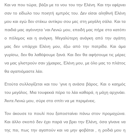
Και να που τώρα, βάζει με το νου του την Ελένη. Και την εφέρνει
σαν το είδωλο του ποιητή εμπρός του. Δεν είσαι αληθινή Ελένη
μου και εγώ δεν στέκω αντίκρυ σου μες στη μεγάλη σάλα. Και τα
παιδιά μας αγέννητα ‘ναι Λενιώ μου, επειδή μας πήρε στο κατόπι
ο πόλεμος και η ανάγκη. Μεγαλύτερη ανάγκη από την αγάπη
μας δεν υπάρχει Ελένη μου, έξω από την πατρίδα. Και άμα
γυρίσω, δεν θα λαθέψουμε ξανά. Και δεν θα αφήσουμε τις μέρες
να μας γλιστρούν σαν χίμαιρες, Ελένη μου, με όλο μας το πλάτος
θα αγαπιόμαστε λέει.
Ετούτα συλλογίζεται και του ‘γινε η ανάσα βάρος. Και ο καημός
του μεγάλος. Μια τουφεκιά πέρα το λέει καθαρά, η μάχη αρχινάει.
Άιντε Λενιώ μου, σύρε στο σπίτι να με περιμένεις.
Τον άκουσε το πουλί που ξαποσταίνει πάνω στον προμαχώνα.
Και άλλο σκοπό δεν έχει παρά να βρει την Ελένη, όσα γίνανε να
της πει, πως την αγαπούν και να μην φοβάται , η ροδιά μου η