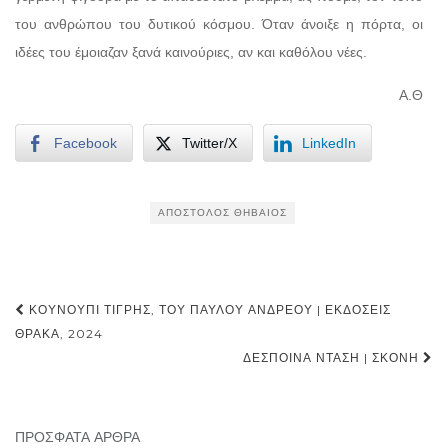
του ανθρώπου του δυτικού κόσμου. Όταν άνοιξε η πόρτα, οι
ιδέες του έμοιαζαν ξανά καινούριες, αν και καθόλου νέες.
Α.Θ
Facebook
Twitter/X
LinkedIn
ΑΠΌΣΤΟΛΟΣ ΘΗΒΑΊΟΣ
Post
ΚΟΥΝΟΎΠΙ ΤΊΓΡΗΣ, ΤΟΥ ΠΑΎΛΟΥ ΑΝΔΡΈΟΥ | ΕΚΔΌΣΕΙΣ
navigation
ΘΡΆΚΑ, 2024
ΔΈΣΠΟΙΝΑ ΝΤΆΣΗ | ΣΚΌΝΗ
ΠΡΌΣΦΑΤΑ ΆΡΘΡΑ