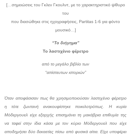
[…σημειώσεις του Γκλεν Γκουλντ, με το χαρακτηριστικό ψίθυρο
του
που διασώθηκε στις ηχογραφήσεις, Partitas 1-6 για φόντο
μουσικό…]
“Το διήγημα”
Το λαστιχένιο φέρετρο
από το μεγάλο βιβλίο των
“απίστευτων ιστοριών”
Όταν αποφάσισαν πως θα χρησιμοποιούσαν λαστιχένιο φέρετρο
η τότε ζωντανή ανακουφίστηκε ποικιλοτρόπως. Η κυρία
Μόδεργουελ είχε εξαρχής επισημάνει τη μακάβρια επιθυμία της
να ταφεί στην ίδια κάσα με τον κύριο Μόδεργουελ που είχε
αποδημήσει δύο δεκαετίες πίσω από φυσικά αίτια. Είχε υποφέρει