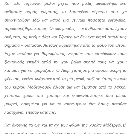
Και όλα πήγαιναν ρολόι μέχρι που μόλις αφαιρέθηκε ένα
σεβαστός σορός χώματος, το λαστιχένιο φέρετρο που ‘χε
συγκεντρώσει εδώ και καιρό μια γενναία ποσότητα ενέργειας,
ταρακουνήθηκε κάπως. Οι σκαφτιάδες – οι άνθρωποι αυτοί έχουν
ονόματα, ας πούμε Λίαμ και Τζέστερ μα δεν έχει καμιά απολύτως
σημασία – δίστασαν. Αμέσως κυριεύτηκαν από το φόβο του Θεού.
Είχαν ακούσει για θυμωμένους νεκρούς που κατεδίωκαν τους
ζωντανούς επειδή απλά το ‘χαν βάλει σκοπό τους να ‘χουν
κάποιον για να τρομάζουν. Ο Λίαμ χτύπησε μια αφορά ακόμη το
φέρετρο, εκείνο τινάχτηκε από τη μια μεριά, μαζί με τ’απομεινάρια
του κυρίου Μόδεργουελ έδωσε μια και ξεμύτισε από το λάκκο,
χτύπησε χάμω στο χορτάρι και εκσφενδονίστηκε δυο μέτρα
μακριά, ορισμένοι για να το αποφύγουν έτσι όπως πετούσε
λαστιχένιο, έπεσαν καταγής.
Και άκουγες τα ωχ και τα αχ των φίλων της κυρίας Μόδεργουελ
που σωριάζονταν χάμω. Το έκαναν για τις ζωές τους, κινδύνευαν,