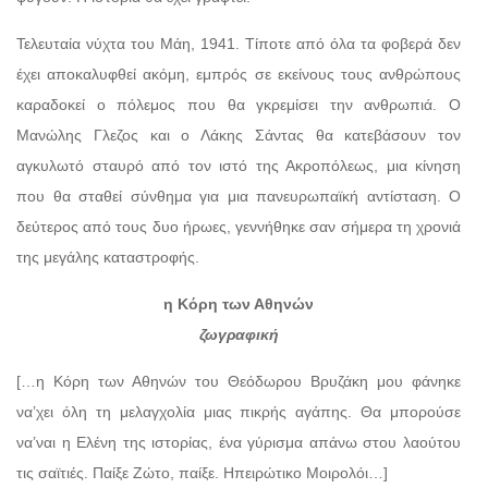
Τελευταία νύχτα του Μάη, 1941. Τίποτε από όλα τα φοβερά δεν
έχει αποκαλυφθεί ακόμη, εμπρός σε εκείνους τους ανθρώπους
καραδοκεί ο πόλεμος που θα γκρεμίσει την ανθρωπιά. Ο
Μανώλης Γλεζος και ο Λάκης Σάντας θα κατεβάσουν τον
αγκυλωτό σταυρό από τον ιστό της Ακροπόλεως, μια κίνηση
που θα σταθεί σύνθημα για μια πανευρωπαϊκή αντίσταση. Ο
δεύτερος από τους δυο ήρωες, γεννήθηκε σαν σήμερα τη χρονιά
της μεγάλης καταστροφής.
η Κόρη των Αθηνών
ζωγραφική
[…η Κόρη των Αθηνών του Θεόδωρου Βρυζάκη μου φάνηκε
να’χει όλη τη μελαγχολία μιας πικρής αγάπης. Θα μπορούσε
να’ναι η Ελένη της ιστορίας, ένα γύρισμα απάνω στου λαούτου
τις σαϊτιές. Παίξε Ζώτο, παίξε. Ηπειρώτικο Μοιρολόι…]