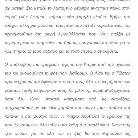
όχι αστεία. Στο μεταξύ το λαστιχένιο φέρετρο τινάχτηκε πάνω στον
κορμό ενός δέντρου, σάρωσε κάτι χαμηλά κλαδιά. Βρήκε στο
έδαφος άλλη μια φορά και τότε ήταν που πέταξε κυριολεκτικώς και
προσγειώθηκε στη μικρή λιμνοθάλασσα που ‘χαν φτιάξει με
τεχνητά μέσα οι υπηρεσίες του δήμου, πραγματική ατραξιόν για το
κοιμητήριο, το τόσο σοβαρό και το τόσο πένθιμο στ’αλήθεια.
Ο υπάλληλος του γραφείου, άφησε την Κατρίν από την αγκαλιά
του και ακολούθησε τη φρενήρη διαδρομή. Ο Λίαμ και ο Τζέστερ
προσεύχονταν και έφερναν στο νου τους όλα τα ανομήματα των
γεμάτων πάθη βιογραφιών τους. Οι φίλοι της κυρία Μόδεργουελ,
όσοι δεν είχαν υποστεί κατάγματα από τις εκτινάξεις,
αποχωρούσαν με μια ιδέα χορτάρι στα πισινά τους, απάνω στα
καπέλα ή στο μούτρο τους. Η Κατρίν διόρθωσε το κραγιόν της
που ‘χε απομείνει όλο πάνω στα χείλη του υπαλλήλου. Και αυτός
έχει όνομα, μα σε όλη του τη ζωή θα τον θυμούνται ως