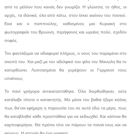
από το μέλλον που κανείς δεν γνωρίζει. Η γλώσσα, το ήθος, οι
αρχές, τα ιδανικά, όλα από κάτω, στον ίσκιο εκείνου του πανιού.
Εκεί και ο παππούλης, καθισμένος μια Κυριακή στο
φωτογραφείο του Βρυώνη, περήφανος και ωραίος πολύ, σχεδόν
σοφός.
Τον φαντάζομαι να αδιαφορεί πλήρως, ο νους του παραμένει στο
σκοπό του. Και μαζί με τον αδελφικό του φίλο τον Μανώλη θα το
κατορθώσει. Λυσσασμένα θα γυρέψουν οι Γερμανοί τους
υπαίτιους.
Το πανί γρήγορα αντικαταστάθηκε. Όλα διορθώθηκαν, ούτε
κατάλαβε τίποτε ο κατακτητής. Μα μέσα του βαθιά ήξερε κιόλας
πως θα’ναι εφήμερη η παρουσία του σε αυτά εδώ τα μέρη, πως
θα καταβληθεί κάθε προσπάθεια για να εκδιωχθεί. Και κάποια θα
καρποφορήσει. Θα πρέπει τότε να πάρουν τα πανιά τους και να
φύγουν. Η ιστορία θα έχει γραφτεί.