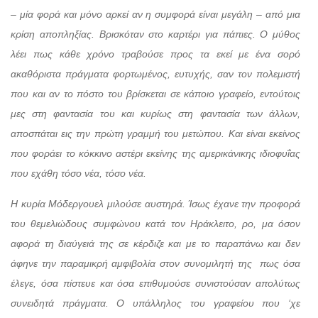
– μία φορά και μόνο αρκεί αν η συμφορά είναι μεγάλη – από μια
κρίση αποπληξίας. Βρισκόταν στο καρτέρι για πάπιες. Ο μύθος
λέει πως κάθε χρόνο τραβούσε προς τα εκεί με ένα σορό
ακαθόριστα πράγματα φορτωμένος, ευτυχής, σαν τον πολεμιστή
που και αν το πόστο του βρίσκεται σε κάποιο γραφείο, εντούτοις
μες στη φαντασία του και κυρίως στη φαντασία των άλλων,
αποσπάται εις την πρώτη γραμμή του μετώπου. Και είναι εκείνος
που φοράει το κόκκινο αστέρι εκείνης της αμερικάνικης ιδιοφυΐας
που εχάθη τόσο νέα, τόσο νέα.
Η κυρία Μόδεργουελ μιλούσε αυστηρά. Ίσως έχανε την προφορά
του θεμελιώδους συμφώνου κατά τον Ηράκλειτο, ρο, μα όσον
αφορά τη διαύγειά της σε κέρδιζε και με το παραπάνω και δεν
άφηνε την παραμικρή αμφιβολία στον συνομιλητή της
πως όσα
έλεγε, όσα πίστευε και όσα επιθυμούσε συνιστούσαν απολύτως
συνειδητά πράγματα. Ο υπάλληλος του γραφείου που ‘χε