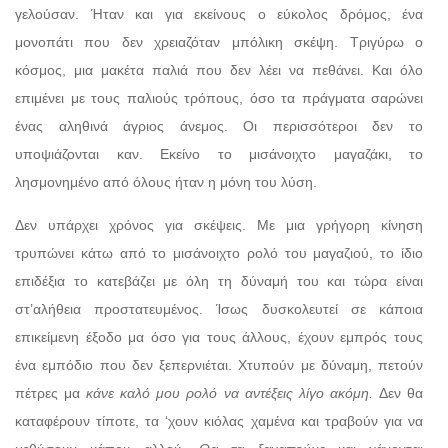
γελούσαν. Ήταν και για εκείνους ο εύκολος δρόμος, ένα
μονοπάτι που δεν χρειαζόταν μπόλικη σκέψη. Τριγύρω ο
κόσμος, μια μακέτα παλιά που δεν λέει να πεθάνει. Και όλο
επιμένει με τους παλιούς τρόπους, όσο τα πράγματα σαρώνει
ένας αληθινά άγριος άνεμος. Οι περισσότεροι δεν το
υποψιάζονται καν. Εκείνο το μισάνοιχτο μαγαζάκι, το
λησμονημένο από όλους ήταν η μόνη του λύση.
Δεν υπάρχει χρόνος για σκέψεις. Με μια γρήγορη κίνηση
τρυπώνει κάτω από το μισάνοιχτο ρολό του μαγαζιού, το ίδιο
επιδέξια το κατεβάζει με όλη τη δύναμή του και τώρα είναι
στ’αλήθεια προστατευμένος. Ίσως δυσκολευτεί σε κάποια
επικείμενη έξοδο μα όσο για τους άλλους, έχουν εμπρός τους
ένα εμπόδιο που δεν ξεπερνιέται. Χτυπούν με δύναμη, πετούν
πέτρες μα
κάνε καλό μου ρολό να αντέξεις λίγο ακόμη.
Δεν θα
καταφέρουν τίποτε, τα ‘χουν κιόλας χαμένα και τραβούν για να