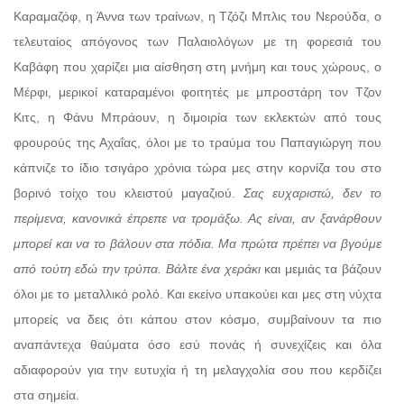
Καραμαζόφ, η Άννα των τραίνων, η Τζόζι Μπλις του Νερούδα, ο
τελευταίος απόγονος των Παλαιολόγων με τη φορεσιά του
Καβάφη που χαρίζει μια αίσθηση στη μνήμη και τους χώρους, ο
Μέρφι, μερικοί καταραμένοι φοιτητές με μπροστάρη τον Τζον
Κιτς, η Φάνυ Μπράουν, η διμοιρία των εκλεκτών από τους
φρουρούς της Αχαΐας, όλοι με το τραύμα του Παπαγιώργη που
κάπνιζε το ίδιο τσιγάρο χρόνια τώρα μες στην κορνίζα του στο
βορινό τοίχο του κλειστού μαγαζιού.
Σας ευχαριστώ, δεν το
περίμενα, κανονικά έπρεπε να τρομάξω. Ας είναι, αν ξανάρθουν
μπορεί και να το βάλουν στα πόδια. Μα πρώτα πρέπει να βγούμε
από τούτη εδώ την τρύπα. Βάλτε ένα χεράκι
και μεμιάς τα βάζουν
όλοι με το μεταλλικό ρολό. Και εκείνο υπακούει και μες στη νύχτα
μπορείς να δεις ότι κάπου στον κόσμο, συμβαίνουν τα πιο
αναπάντεχα θαύματα όσο εσύ πονάς ή συνεχίζεις και όλα
αδιαφορούν για την ευτυχία ή τη μελαγχολία σου που κερδίζει
στα σημεία.