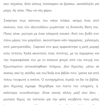
σου πηγαίνει, διότι κάπως λιπόσαρκο σε βρίσκω, ακατάλληλο για
μάχη. Ας είναι. Πάω να στη φέρω.
Σκέφτηκε πως κάποιος του κάνει πλάκα, ακόμη ένας από
εκείνους που τον εξευτελίζουν μυρίστηκε τη δύσκολη θέση του.
Ποιος είναι,
ρώτησε με έναν ειλικρινή πανικό. Από τον βυθό στο
πίσω μέρος του μαγαζιού, ακούστηκαν κάτι λαμαρίνες, χαλασμός
από μαστραπάδες. Ξαφνικά στο φως εμφανίστηκε η μισή μορφή
ενός ιππότη. Καλά ακούσατε, ένας ιππότης, με τις λαμαρίνες και
την περικεφαλαία του με το κόκκινο φτερό από την εποχή του
Ερωτόκριτου αποκαλύφθηκε πλήρως.
Δον Κιχώτης, μένω σε
εκείνες εκεί τις σελίδες
και του’δειξε ένα βιβλίο που ‘χασκε και από
πάνω τουφωτή η σκόνη. Ο κυνηγημένος έτρεξε να δει τα βιβλία,
Δον Κιχώτης
έγραφε. Θυμήθηκε τον πιστό του υπηρέτη, ή
καλύτερα συνοδοιπόρο.
Είναι κανείς άλλος μαζί σου Δον; ,
ρώτησε δίχως να πιστεύει για την ψιλή κουβέντα που μόλις