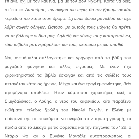
έπιανε, όχι με τον καθένα, μα με τον Δον Κιχώτη. Κοίτα να δεις,
σκέφτηκε.
Λυπούμαι , τον άφησα πιο πέρα, θα τον βρούμε σε κάτι
κεφάλαια πιο κάτω στον δρόμο. Έχουμε δώσει ραντεβού και έχει
λάβει σαφείς οδηγίες. Ωστόσο, με αυτούς τους μάγκες θα πρέπει
να τα βάλουμε οι δυο μας. Δηλαδή και μόνος τους κατατροπώνω,
εδώ τα’βαλα με ανεμόμυλους και τους σκότωσα με μια σπαθιά.
Ναι, ανεμόμυλοι συλλογίστηκε και γρήγορα από τα βάθη του
μαγαζιού φάνηκαν και άλλες φιγούρες. Με έναν ήχο
χαρακτηριστικό τα βιβλία έσκαγαν και από τις σελίδες τους
πεταγόταν κάποιος ήρωας. Μέχρι και ένα τραγί εμφανίστηκε,
θείο
προμήνυμα υποθέτω. Ήταν κάμποσοι χαρακτήρες εκεί, ο
Σιμιγδαλένιος, ο Λούης, ο νέος του καφενείου, κάτι παράξενα
εκθέματα, τελείως ζωώδη του Νικολά Γκιγιέν, η Ελένη με
τ’αδειανό της το πουκάμισο να ανεμίζει στην πρώτη γραμμή, τα
παιδιά από το Σικάγο με τις φορεσιές και την παγωνιά του ‘ 29, ο
Ντάριο Φο και ο Ευγένιο Μοντάλε αυτοπροσώπως, οι