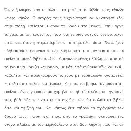
Όταν ξαναφάνηκαν οι άλλοι, μια ριπή από βιβλία τους έδιωξε
κακής κακώς. Ο νεαρός τους ευχαρίστησε και γλίστρησε έξω
στην πόλη. Επέστρεψε αργά το βράδυ στο μαγαζί. Στην αρχή
τα’βαλε με τον εαυτό του που ‘ναι τέτοιος αστείος ονειροπόλος
μα έπειτα όταν η παρέα ξεμύτισε, τα πήρε όλα πίσω.
Ώστε ήταν
αλήθεια είπε και ένιωσε πως βρήκε κάτι από τον εαυτό του σε
εκείνο το μικρό βιβλιοπωλείο. Αφιέρωσε μέρες ολόκληρες προτού
το κάνει να μοιάζει καινούριο, με κάτι λιτά ανθάκια εδώ και εκεί ,
καβαλέτα και πολύχρωμους τοίχους με χαριτωμένα φωτιστικά,
καπέλα από παλιές εφημερίδες. Ζήτησε και βρήκε τον ιδιοκτήτη,
εκείνος, ένας γεράκος με χαμηλό το ηθικό του’δωσε την ευχή
του, βάζοντάς τον να του υποσχεθεί πως θα φυλάει τα βιβλία
όσο και τη ζωή του. Και κάπως έτσι πήραν τα πράγματα τον
δρόμο τους. Τώρα πια, πίσω από το γραφειάκι σκαρώνει ένα
σωρό πλάκες με τον Σιμιγδαλένιο στον Δον Κιχώτη που και αν