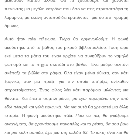
μεθύσουν κάπου αλλού.
Θα τα ξαναπούμε
και χάνονται
πετώντας μια μεγάλη κοτρόνα που όσο να πεις στραπατσάρει τη
λαμαρίνα, μα εκείνη ανταποδίδει κρατώντας
μια ύστατη γραμμή
άμυνας.
Αυτό ήταν πάει τέλειωσε. Τώρα θα οργανωθούμε.
Η φωνή
ακούστηκε από το βάθος του μικρού βιβλιοπωλείου. Τόση ώρα
εκεί μέσα τα μάτια του είχαν αρχίσει να συνηθίζουν το χαμηλό
φωτισμό και το πηχτό σκοτάδι στο βάθος. Ένα μαύρο σεντόνι
σκέπαζε τα βιβλία στα ράφια. Όλα είχαν μείνει άθικτα, σαν κάτι
ξαφνικό, σαν μια πράξη για την οποία υπήρξες ανέκαθεν
απροετοίμαστος. Ένας φίλος λέει κάτι παρόμοιο μιλώντας για
θάνατο. Και έπειτα συμπληρώνει,
μα εγώ παραμένω στην από
εδώ πλευρά
και γελά ειρωνικά. Μα για αυτά θα χρειαστεί μια άλλη
ιστορία. Η φωνή ακούστηκε πάλι.
Πάει να πει, θα φτιάξουμε
αναχώματα, θα φροντίσουμε πανοπλίες και τα ρέστα, θα σου βρω
και μια καλή ασπίδα, έχει μια στη σελίδα 63. Έκτακτη είναι και θα