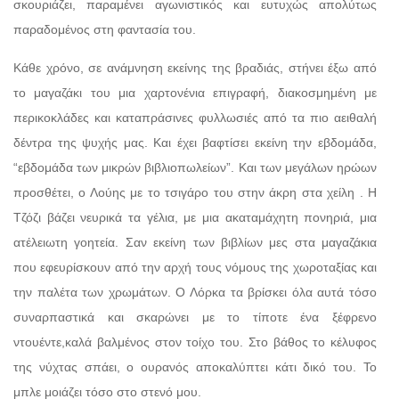
σκουριάζει, παραμένει αγωνιστικός και ευτυχώς απολύτως
παραδομένος στη φαντασία του.
Κάθε χρόνο, σε ανάμνηση εκείνης της βραδιάς, στήνει έξω από
το μαγαζάκι του μια χαρτονένια επιγραφή, διακοσμημένη με
περικοκλάδες και καταπράσινες φυλλωσιές από τα πιο αειθαλή
δέντρα της ψυχής μας. Και έχει βαφτίσει εκείνη την εβδομάδα,
“εβδομάδα των μικρών βιβλιοπωλείων”. Και των μεγάλων ηρώων
προσθέτει, ο Λούης με το τσιγάρο του στην άκρη στα χείλη . Η
Τζόζι βάζει νευρικά τα γέλια, με μια ακαταμάχητη πονηριά, μια
ατέλειωτη γοητεία. Σαν εκείνη των βιβλίων μες στα μαγαζάκια
που εφευρίσκουν από την αρχή τους νόμους της χωροταξίας και
την παλέτα των χρωμάτων. Ο Λόρκα τα βρίσκει όλα αυτά τόσο
συναρπαστικά και σκαρώνει με το τίποτε ένα ξέφρενο
ντουέντε,καλά βαλμένος στον τοίχο του. Στο βάθος το κέλυφος
της νύχτας σπάει, ο ουρανός αποκαλύπτει κάτι δικό του. Το
μπλε μοιάζει τόσο στο στενό μου.