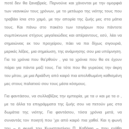
ποτέ δεν θα ξαναβρείς. Περνούνε και χάνονται με την ομορφιά
των νεανικών τους χρόνων, με το μετέωρο της νιότης τους που
τραβάει ίσια στο χαμό, με την απορία της ζωής μες στα μάτια
τους. Και πάνω στο πακέτο των τσιγάρων που πάντοτε
συμπύκνωνε στίχους μεγαλειώδεις και απέραντους, εσύ, λέει να
σημειώνεις εκ του προχείρου, πάει να πει δίχως σιγουριά,
μερικές λέξεις, μια σημείωση, της ανάμνησης σου μια υπόμνηση.
Για τα χρόνια που θα’ρθούν , για τα χρόνια που θα σε έχουν
πάρει για πάντα μαζί τους. Για τότε που θα γυρεύεις την άκρη
του μίτου, με μια Αριάδνη από καιρό πια απολιθωμένη καθισμένη
μες στους παλατιού σου τους μέσα κόσμους.
Για φαντάσου, να συλλαβίζεις την εμπειρία, με τα
υ
και με τα
ο
,
με τα άλλα τα επιγράμματα της ζωής σου να πετούν μες στα
δωμάτια της νιότης. Για φαντάσου, τόσα χρόνια μετά, να
συναντάς τον ποιητή που ‘χει από καιρό πια χαθεί. Και η φωνή
του – η φωνή του Κωνσταντίνου Π. Καβάφη – που εχάθη