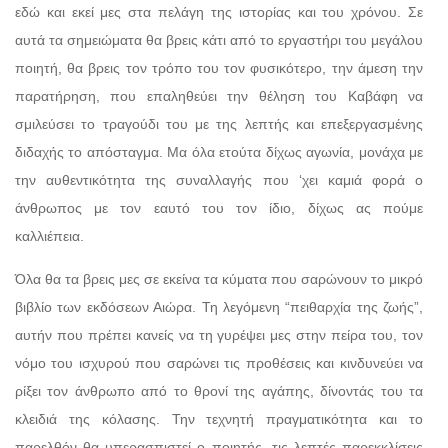
εδώ και εκεί μες στα πελάγη της ιστορίας και του χρόνου. Σε
αυτά τα σημειώματα θα βρεις κάτι από το εργαστήρι του μεγάλου
ποιητή, θα βρεις τον τρόπο του τον φυσικότερο, την άμεση την
παρατήρηση, που επαληθεύει την θέληση του Καβάφη να
σμιλεύσει το τραγούδι του με της λεπτής και επεξεργασμένης
διδαχής το απόσταγμα. Μα όλα ετούτα δίχως αγωνία, μονάχα με
την αυθεντικότητα της συναλλαγής που ‘χει καμιά φορά ο
άνθρωπος με τον εαυτό του τον ίδιο, δίχως ας πούμε
καλλιέπεια.
Όλα θα τα βρεις μες σε εκείνα τα κύματα που σαρώνουν το μικρό
βιβλίο των εκδόσεων Αιώρα. Τη λεγόμενη “πειθαρχία της ζωής”,
αυτήν που πρέπει κανείς να τη γυρέψει μες στην πείρα του, τον
νόμο του ισχυρού που σαρώνει τις προθέσεις και κινδυνεύει να
ρίξει τον άνθρωπο από το θρονί της αγάπης, δίνοντάς του τα
κλειδιά της κόλασης. Την τεχνητή πραγματικότητα και το
παρελθόν θα υπερασπιστεί ο ποιητής, τις λεπτές παρεκκλίσεις