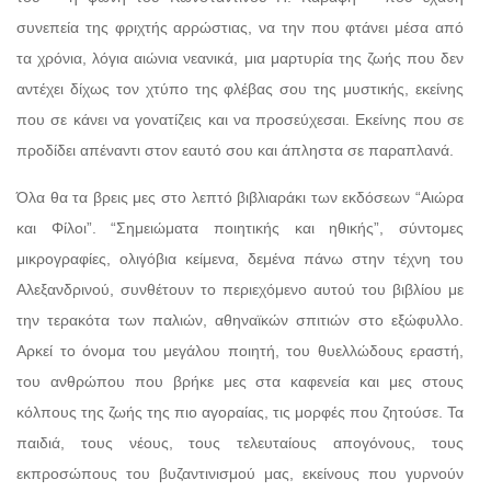
συνεπεία της φριχτής αρρώστιας, να την που φτάνει μέσα από
τα χρόνια, λόγια αιώνια νεανικά, μια μαρτυρία της ζωής που δεν
αντέχει δίχως τον χτύπο της φλέβας σου της μυστικής, εκείνης
που σε κάνει να γονατίζεις και να προσεύχεσαι. Εκείνης που σε
προδίδει απέναντι στον εαυτό σου και άπληστα σε παραπλανά.
Όλα θα τα βρεις μες στο λεπτό βιβλιαράκι των εκδόσεων “Αιώρα
και Φίλοι”. “Σημειώματα ποιητικής και ηθικής”, σύντομες
μικρογραφίες, ολιγόβια κείμενα, δεμένα πάνω στην τέχνη του
Αλεξανδρινού, συνθέτουν το περιεχόμενο αυτού του βιβλίου με
την τερακότα των παλιών, αθηναϊκών σπιτιών στο εξώφυλλο.
Αρκεί το όνομα του μεγάλου ποιητή, του θυελλώδους εραστή,
του ανθρώπου που βρήκε μες στα καφενεία και μες στους
κόλπους της ζωής της πιο αγοραίας, τις μορφές που ζητούσε. Τα
παιδιά, τους νέους, τους τελευταίους απογόνους, τους
εκπροσώπους του βυζαντινισμού μας, εκείνους που γυρνούν