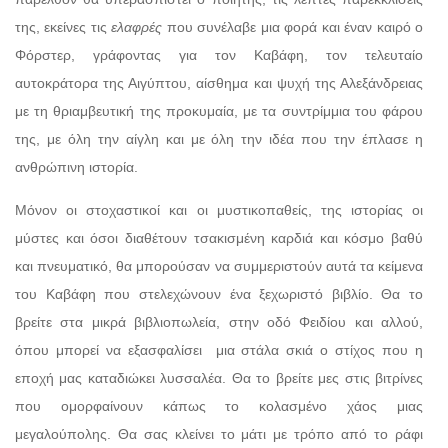
της, εκείνες τις
ελαφρές
που συνέλαβε μια φορά και έναν καιρό ο
Φόρστερ, γράφοντας για τον Καβάφη, τον τελευταίο
αυτοκράτορα της Αιγύπτου, αίσθημα και ψυχή της Αλεξάνδρειας
με τη θριαμβευτική της προκυμαία, με τα συντρίμμια του φάρου
της, με όλη την αίγλη και με όλη την ιδέα που την έπλασε η
ανθρώπινη ιστορία.
Μόνον οι στοχαστικοί και οι μυστικοπαθείς, της ιστορίας οι
μύστες και όσοι διαθέτουν τσακισμένη καρδιά και κόσμο βαθύ
και πνευματικό, θα μπορούσαν να συμμεριστούν αυτά τα κείμενα
του Καβάφη που στελεχώνουν ένα ξεχωριστό βιβλίο. Θα το
βρείτε στα μικρά βιβλιοπωλεία, στην οδό Φειδίου και αλλού,
όπου μπορεί να εξασφαλίσει
μια στάλα σκιά ο στίχος που η
εποχή μας καταδιώκει λυσσαλέα. Θα το βρείτε μες στις βιτρίνες
που ομορφαίνουν κάπως το κολασμένο χάος μιας
μεγαλούπολης. Θα σας κλείνει το μάτι με τρόπο από το ράφι