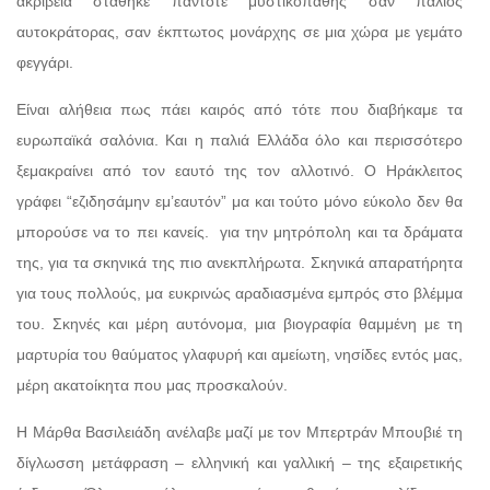
ακρίβεια στάθηκε πάντοτε μυστικοπαθής σαν παλιός
αυτοκράτορας, σαν έκπτωτος μονάρχης σε μια χώρα με γεμάτο
φεγγάρι.
Είναι αλήθεια πως πάει καιρός από τότε που διαβήκαμε τα
ευρωπαϊκά σαλόνια. Και η παλιά Ελλάδα όλο και περισσότερο
ξεμακραίνει από τον εαυτό της τον αλλοτινό. Ο Ηράκλειτος
γράφει “εζιδησάμην εμ’εαυτόν” μα και τούτο μόνο εύκολο δεν θα
μπορούσε να το πει κανείς.
για την μητρόπολη και τα δράματα
της, για τα σκηνικά της πιο ανεκπλήρωτα. Σκηνικά απαρατήρητα
για τους πολλούς, μα ευκρινώς αραδιασμένα εμπρός στο βλέμμα
του. Σκηνές και μέρη αυτόνομα, μια βιογραφία θαμμένη με τη
μαρτυρία του θαύματος γλαφυρή και αμείωτη, νησίδες εντός μας,
μέρη ακατοίκητα που μας προσκαλούν.
Η Μάρθα Βασιλειάδη ανέλαβε μαζί με τον Μπερτράν Μπουβιέ τη
δίγλωσση μετάφραση – ελληνική και γαλλική – της εξαιρετικής