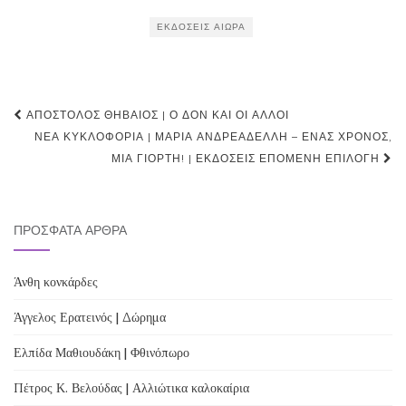
ΕΚΔΌΣΕΙΣ ΑΙΏΡΑ
Post
ΑΠΌΣΤΟΛΟΣ ΘΗΒΑΊΟΣ | Ο ΔΟΝ ΚΑΙ ΟΙ ΆΛΛΟΙ
navigation
ΝΈΑ ΚΥΚΛΟΦΟΡΊΑ | ΜΑΡΊΑ ΑΝΔΡΕΑΔΈΛΛΗ – ΈΝΑΣ ΧΡΌΝΟΣ,
ΜΙΑ ΓΙΟΡΤΉ! | ΕΚΔΌΣΕΙΣ ΕΠΌΜΕΝΗ ΕΠΙΛΟΓΉ
ΠΡΌΣΦΑΤΑ ΆΡΘΡΑ
Άνθη κονκάρδες
Άγγελος Ερατεινός | Δώρημα
Ελπίδα Μαθιουδάκη | Φθινόπωρο
Πέτρος Κ. Βελούδας | Αλλιώτικα καλοκαίρια