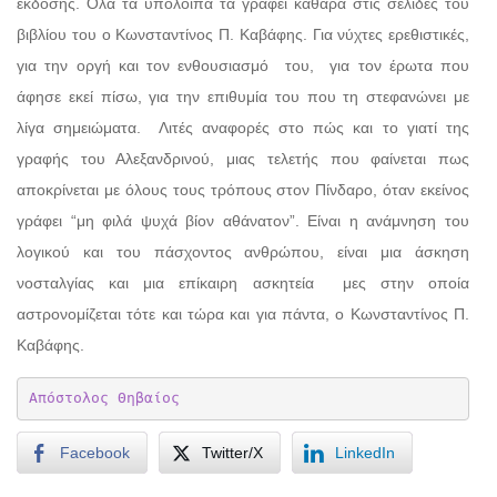
έκδοσης. Όλα τα υπόλοιπα τα γράφει καθαρά στις σελίδες του
βιβλίου του ο Κωνσταντίνος Π. Καβάφης. Για νύχτες ερεθιστικές,
για την οργή και τον ενθουσιασμό
του,
για τον έρωτα που
άφησε εκεί πίσω, για την επιθυμία του που τη στεφανώνει με
λίγα σημειώματα.
Λιτές αναφορές στο πώς και το γιατί της
γραφής του Αλεξανδρινού, μιας τελετής που φαίνεται πως
αποκρίνεται με όλους τους τρόπους στον Πίνδαρο, όταν εκείνος
γράφει “μη φιλά ψυχά βίον αθάνατον”. Είναι η ανάμνηση του
λογικού και του πάσχοντος ανθρώπου, είναι μια άσκηση
νοσταλγίας και μια επίκαιρη ασκητεία
μες στην οποία
αστρονομίζεται τότε και τώρα και για πάντα, ο Κωνσταντίνος Π.
Καβάφης.
Απόστολος Θηβαίος
Facebook
Twitter/X
LinkedIn