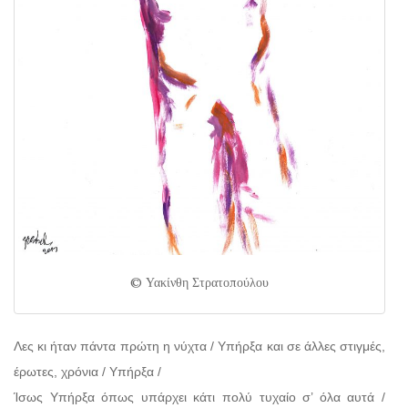
© Υακίνθη Στρατοπούλου
Λες κι ήταν πάντα πρώτη η νύχτα / Υπήρξα και σε άλλες στιγμές,
έρωτες, χρόνια / Υπήρξα /
Ίσως Υπήρξα όπως υπάρχει κάτι πολύ τυχαίο σ’ όλα αυτά /