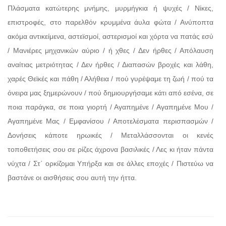
Πλάσματα κατώτερης μνήμης, μυρμήγκια ή ψυχές / Νίκες,
επιστροφές, στο παρελθόν κρυμμένα άυλα φώτα / Ανύποπτα
ακόμα αντικείμενα, αστεϊσμοί, αστερισμοί και χόρτα να πατάς εσύ
/ Μανιέρες μηχανικών αύριο / ή χθες / Δεν ήρθες / Απόλαυση
αναίτιας μετριότητας / Δεν ήρθες / Διαπασών βροχές και λάθη,
χαρές Θεϊκές και πάθη / Αλήθεια / πού γυρέψαμε τη ζωή / πού τα
όνειρα μας ξημερώνουν / πού δημιουργήσαμε κάτι από εσένα, σε
ποια παράγκα, σε ποια γιορτή / Αγαπημένε / Αγαπημένε Μου /
Αγαπημένε Μας / Εμφανίσου / Αποτελέσματα περισπασμών /
Δονήσεις κάποτε ηρωικές / Μεταλλάσσονται οι κενές
τοποθετήσεις σου σε ρίζες άχρονα βασιλικές / Λες κι ήταν πάντα
νύχτα / Στ΄ ορκίζομαι Υπήρξα και σε άλλες εποχές / Πιστεύω να
βαστάνε οι αισθήσεις σου αυτή την ήττα.