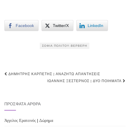
Facebook
Twitter/X
LinkedIn
ΣΟΦΊΑ ΠΟΛΊΤΟΥ-ΒΕΡΒΈΡΗ
Post
ΔΗΜΉΤΡΗΣ ΚΑΡΠΈΤΗΣ | ΑΝΑΖΗΤΏ ΑΠΑΝΤΉΣΕΙΣ
navigation
ΙΩΆΝΝΗΣ ΞΈΣΤΕΡΝΟΣ | ΔΎΟ ΠΟΙΉΜΑΤΑ
ΠΡΌΣΦΑΤΑ ΆΡΘΡΑ
Άγγελος Ερατεινός | Δώρημα