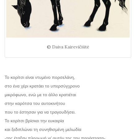
© Daiva Kairevičiūtė
Το κορίτσι είναι ντυμένο πορσελάνη,
στο ένα χέρι κρατάει το υπερσύγχρονο
μικρόφωνο, ενώ με το άλλο κρατιέται
στην καρότσα του αυτοκινήτου
που το έστησαν για να τραγουδήσει.
Το κορίτσι βρίσκει την ευκαιρία
και ξεδιπλώνει τη συνηθισμένη μελωδία
-της έταξαν πληρωμή γι’ αυτήν της την παράσταση-