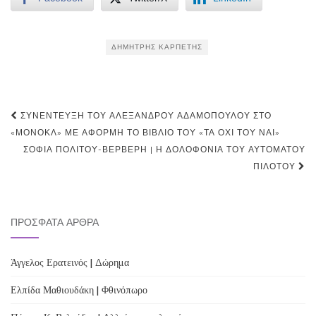
ΔΗΜΉΤΡΗΣ ΚΑΡΠΈΤΗΣ
Post
ΣΥΝΈΝΤΕΥΞΗ ΤΟΥ ΑΛΈΞΑΝΔΡΟΥ ΑΔΑΜΌΠΟΥΛΟΥ ΣΤΟ
navigation
«ΜΟΝΌΚΛ» ΜΕ ΑΦΟΡΜΉ ΤΟ ΒΙΒΛΊΟ ΤΟΥ «ΤΑ ΌΧΙ ΤΟΥ ΝΑΙ»
ΣΟΦΊΑ ΠΟΛΊΤΟΥ-ΒΕΡΒΈΡΗ | Η ΔΟΛΟΦΟΝΊΑ ΤΟΥ ΑΥΤΌΜΑΤΟΥ
ΠΙΛΌΤΟΥ
ΠΡΌΣΦΑΤΑ ΆΡΘΡΑ
Άγγελος Ερατεινός | Δώρημα
Ελπίδα Μαθιουδάκη | Φθινόπωρο