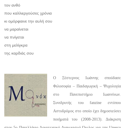
τον ανθό
που καλλιεργούσες χρόνια
κι ομόρφαινε την αυλή σου
να μαραίνεται
να πνίγεται
στη μελίγκρα
της καρδιάς σου
Ο Ξέστερνος Ιωάννης σπούδασε
Φιλοσοφία – Παιδαγωγική – Ψυχολογία
στο Πανεπιστήμιο Ιωαννίνων.
Συνιδρυτής του fanzine εντύπου
Αστυδρόμος στο οποίο έχει δημοσιεύσει
ποιήματά του (2008-2013). Διάκριση
στον 5ο Πανελλήνιο Λογοτεχνικό Διαγωνισμό Όμιλος για την Unesco