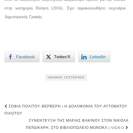
στην κατηγορία Ποίηση (2016). Έχει παρακολουθήσει σεμινάρια
Δημιουργικής Γραφής.
Facebook
Twitter/X
LinkedIn
ΙΩΆΝΝΗΣ ΞΈΣΤΕΡΝΟΣ
Post
ΣΟΦΊΑ ΠΟΛΊΤΟΥ-ΒΕΡΒΈΡΗ | Η ΔΟΛΟΦΟΝΊΑ ΤΟΥ ΑΥΤΌΜΑΤΟΥ
navigation
ΠΙΛΌΤΟΥ
ΣΥΝΈΝΤΕΥΞΗ ΤΗΣ ΜΑΡΊΑΣ ΦΑΚΊΝΟΥ ΣΤΟΝ ΝΙΚΌΛΑ
ΠΕΡΔΙΚΆΡΗ, ΣΤΟ ΒΙΒΛΙΟΠΩΛΕΊΟ ΜΟΝΌΚΛ | VIDEO