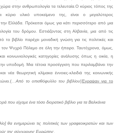
χώρα στην ανθρωπολογία τα τελευταία.Ο κύριος τόπος της
ι κύριο υλικό υποκείμενο της, είναι ο μεγαλύτερος
την Ελλάδα. Πρόκειται όμως για κάτι περισσότερο από μια
λογία του δρόμου. Εστιάζοντας στη Αλβανία, μια από τις
 το βιβλίο παρέχει μοναδική γνώση για τις πολιτικές και
ά τον Ψυχρό Πόλεμο σε όλη την ήπειρο. Ταυτόχρονα, όμως,
και κοινωνιολογικές κατηγορίες ανάλυσης όπως η οικία, η
την υποδομή. Μια τέτοια προσέγγιση που περιλαμβάνει την
και νέα θεωρητική κλίμακα έννοιες-κλειδιά της κοινωνικής
εώνει.(…
Από το οπισθόφυλλο του βιβλίου
)
Έγραψαν για το
ορά που είχαμε ένα τόσο διορατικό βιβλιο για τα Βαλκάνια
λίο] θα ενημερώνει τις πολιτικές των γραφεοικρατών και των
σμούς της σύγχρονης Ευρώπης.