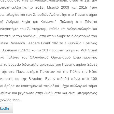
αθμίδας στο Vrije Universiteit Amsterdam, όπου κατέχει την
οποία εκλέχτηκε το 2015. Μεταξύ 2009 και 2015 ήταν
θρωπολογίας και των Σπουδών Ανάπτυξης στο Πανεπιστήμιο
κή Ανθρωπολογία και Κοινωνική Πολιτική στο Πάντειο
νεπιστήμιο του Άμστερνταμ, καθώς και Ανθρωπολογία και
νεπιστήμιο του Λονδίνου, από όπου έλαβε το διδακτορικό του
Future Research Leaders Grant από το Συμβούλιο Έρευνας
 Βασιλείου (ESRC) και το 2017 βραβεύτηκε με το Vidi Grant
ικά Ταλέντα του Ολλανδικού Οργανισμού Επιστημονικής
ς το βραβείο διδακτικής αριστείας του Πανεπιστημίου Σάσεξ
νητής στα Πανεπιστήμια Πρίνστον και της Πόλης της Νέας
επιστημίου της Βενετίας. Έχουν εκδοθεί πάνω από 100
αι άρθρα σε επιστημονικά περιοδικά μέχρι συλλογικοί τόμοι
Γεννήθηκε και μεγάλωσε στην Ανάβυσσο και είναι υπερήφανος
χρονιάς 1999.
nkedIn