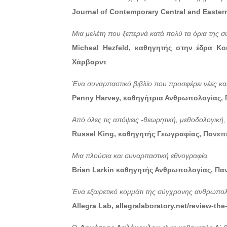
Journal of Contemporary Central and Eastern
Μια μελέτη που ξεπερνά κατά πολύ τα όρια της σ
Micheal Hezfeld, καθηγητής στην έδρα Κ
Χάρβαρντ
Ένα συναρπαστικό βιβλίο που προσφέρει νέες και
Penny Harvey, καθηγήτρια Ανθρωπολογίας,
Από όλες τις απόψεις -θεωρητική, μεθοδολογική, 
Russel King, καθηγητής Γεωγραφίας, Πανεπ
Μια πλούσια και συναρπαστική εθνογραφία.
Brian Larkin καθηγητής Ανθρωπολογίας, Πα
Ένα εξαιρετικό κομμάτι της σύγχρονης ανθρωπο
Allegra Lab, allegralaboratory.net/review-the