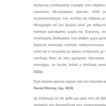
λεγόμενης υποδομιακής στροφής που λαμβάνει 
παρούσας εθνογραφικής έρευνας, αλλά κα
αυτοκινητόδρομος που συνδέει την Αλβανία με 
εθνογραφία επί του δρόμου είναι μια ανθρωπο
λιγότερο ερευνημένες χώρες της Ευρώπης, αυτό
πολιτισμικές διαδικασίες που έλαβαν χώρα μετ
διερευνά καινοτόμα κλασικές ανθρωπολογικές 
πόλη και η συγγένεια με άμεση συνάρτηση με 
υποδομή θέτει σε νέες εμπειρικές διαστάσεις 
επιστήμης, τις οποίες τελικά η υποδομή αναν
βιβλίο:
Έχει περάσει αρκετός καιρός από την τελευταία φ
Social History, τόμ. 42(4)
Ας ελπίσουμε ότι θα έρθει μια μέρα που [το βιβ
πολιτικών που διαχειρίζονται τους μετασχηματι