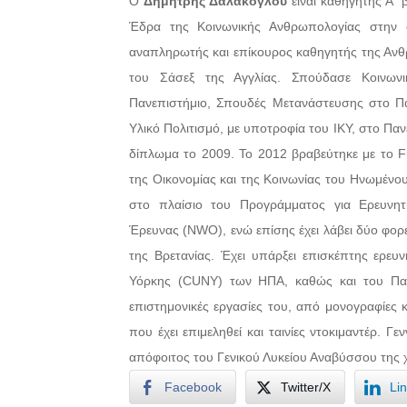
Ο
Δημήτρης Δαλάκογλου
είναι καθηγητής Α΄ β
Έδρα της Κοινωνικής Ανθρωπολογίας στην 
αναπληρωτής και επίκουρος καθηγητής της Αν
του Σάσεξ της Αγγλίας. Σπούδασε Κοινωνι
Πανεπιστήμιο, Σπουδές Μετανάστευσης στο Πα
Υλικό Πολιτισμό, με υποτροφία του ΙΚΥ, στο Πα
δίπλωμα το 2009. Το 2012 βραβεύτηκε με το 
της Οικονομίας και της Κοινωνίας του Ηνωμένου
στο πλαίσιο του Προγράμματος για Ερευνητ
Έρευνας (NWO), ενώ επίσης έχει λάβει δύο φορέ
της Βρετανίας. Έχει υπάρξει επισκέπτης ερευ
Υόρκης (CUNY) των ΗΠΑ, καθώς και του Παν
επιστημονικές εργασίες του, από μονογραφίες κ
που έχει επιμεληθεί και ταινίες ντοκιμαντέρ. 
απόφοιτος του Γενικού Λυκείου Αναβύσσου της 
Facebook
Twitter/X
Li