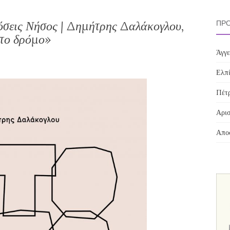
όσεις Νήσος | Δημήτρης Δαλάκογλου,
ΠΡΌ
το δρόμο»
Άγγε
Ελπί
Πέτρ
Αρισ
Αποσ