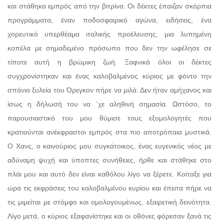
και στάθηκα εμπρός από την βιτρίνα. Οι δέκτες έπαιζαν σκόρπια
προγράμματα, έναν ποδοσφαιρικό αγώνα, ειδήσεις, ένα
χορευτικό υπερθέαμα ιταλικής προέλευσης, μια λυπημένη
κοπέλα με σημαδεμένο πρόσωπο που δεν την ωφέλησε σε
τίποτε αυτή η βρώμικη ζωή. Ξαφνικά όλοι οι δέκτες
συγχρονίστηκαν και ένας καλοβαλμένος κύριος με φόντο την
σπάνια ξυλεία του Όρεγκον πήρε να μιλά. Δεν ήταν αμήχανος και
ίσως η δήλωσή του να ΄χε αληθινή σημασία. Ωστόσο, το
παρουσιαστικό του μου θύμισε τους εξομολογητές που
κρατιούνται ανέκφραστοι εμπρός στα πιο αποτρόπαια μυστικά.
Ο Χανς, ο καινούριος μου συγκάτοικος, ένας ευγενικός νέος με
αδύναμη ψυχή και ύποπτες συνήθειες, ήρθε και στάθηκε στο
πλάι μου και αυτό δεν είναι καθόλου λίγο να ξέρετε. Κοίταξε για
ώρα τις εκφράσεις του καλοβαλμένου κυρίου και έπειτα πήρε να
τις μιμείται με στόμφο και ομολογουμένως, εξαιρετική δεινότητα.
Λίγο μετά, ο κύριος εξαφανίστηκε και οι οθόνες φόρεσαν ξανά τις