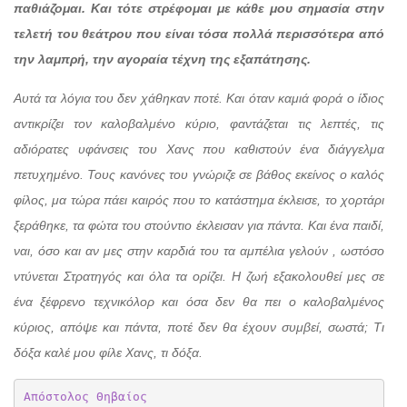
παθιάζομαι. Και τότε στρέφομαι με κάθε μου σημασία στην
τελετή του θεάτρου που είναι τόσα πολλά περισσότερα από
την λαμπρή, την αγοραία τέχνη της εξαπάτησης.
Αυτά τα λόγια του δεν χάθηκαν ποτέ. Και όταν καμιά φορά ο ίδιος
αντικρίζει τον καλοβαλμένο κύριο, φαντάζεται τις λεπτές, τις
αδιόρατες υφάνσεις του Χανς που καθιστούν ένα διάγγελμα
πετυχημένο. Τους κανόνες του γνώριζε σε βάθος εκείνος ο καλός
φίλος, μα τώρα πάει καιρός που το κατάστημα έκλεισε, το χορτάρι
ξεράθηκε, τα φώτα του στούντιο έκλεισαν για πάντα. Και ένα παιδί,
ναι, όσο και αν μες στην καρδιά του τα αμπέλια γελούν , ωστόσο
ντύνεται Στρατηγός και όλα τα ορίζει. Η ζωή εξακολουθεί μες σε
ένα ξέφρενο τεχνικόλορ και όσα δεν θα πει ο καλοβαλμένος
κύριος, απόψε και πάντα, ποτέ δεν θα έχουν συμβεί, σωστά; Τι
δόξα καλέ μου φίλε Χανς, τι δόξα.
Απόστολος Θηβαίος