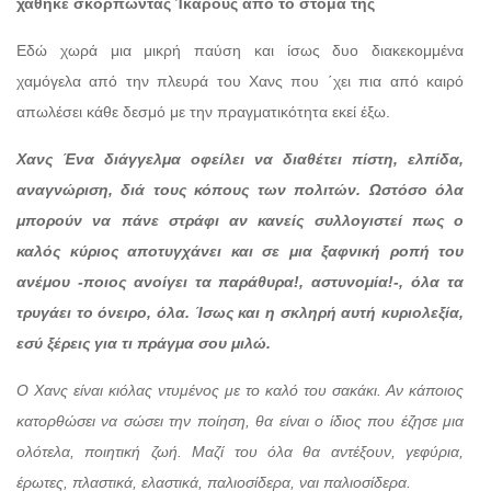
χάθηκε σκορπώντας Ίκαρους από το στόμα της
Εδώ χωρά μια μικρή παύση και ίσως δυο διακεκομμένα
χαμόγελα από την πλευρά του Χανς που ΄χει πια από καιρό
απωλέσει κάθε δεσμό με την πραγματικότητα εκεί έξω.
Χανς Ένα διάγγελμα οφείλει να διαθέτει πίστη, ελπίδα,
αναγνώριση, διά τους κόπους των πολιτών. Ωστόσο όλα
μπορούν να πάνε στράφι αν κανείς συλλογιστεί πως ο
καλός κύριος αποτυγχάνει και σε μια ξαφνική ροπή του
ανέμου -ποιος ανοίγει τα παράθυρα!, αστυνομία!-, όλα τα
τρυγάει το όνειρο, όλα. Ίσως και η σκληρή αυτή κυριολεξία,
εσύ ξέρεις για τι πράγμα σου μιλώ.
Ο Χανς είναι κιόλας ντυμένος με το καλό του σακάκι. Αν κάποιος
κατορθώσει να σώσει την ποίηση, θα είναι ο ίδιος που έζησε μια
ολότελα, ποιητική ζωή. Μαζί του όλα θα αντέξουν, γεφύρια,
έρωτες, πλαστικά, ελαστικά, παλιοσίδερα, ναι παλιοσίδερα.