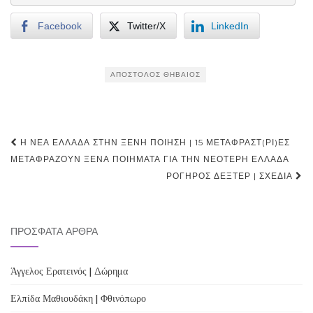
Facebook
Twitter/X
LinkedIn
ΑΠΌΣΤΟΛΟΣ ΘΗΒΑΊΟΣ
Post
Η ΝΈΑ ΕΛΛΆΔΑ ΣΤΗΝ ΞΈΝΗ ΠΟΊΗΣΗ | 15 ΜΕΤΑΦΡΑΣΤ(ΡΙ)ΕΣ
navigation
ΜΕΤΑΦΡΆΖΟΥΝ ΞΈΝΑ ΠΟΙΉΜΑΤΑ ΓΙΑ ΤΗΝ ΝΕΌΤΕΡΗ ΕΛΛΆΔΑ
ΡΟΓΉΡΟΣ ΔΈΞΤΕΡ | ΣΧΕΔΊΑ
ΠΡΌΣΦΑΤΑ ΆΡΘΡΑ
Άγγελος Ερατεινός | Δώρημα
Ελπίδα Μαθιουδάκη | Φθινόπωρο