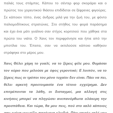
παλιές τους στάμπες. Κάπου το σέντερ φορ σκοράρει και ο
πρώτος του χορευτικού θιάσου επιδίδεται σε ξέφρενες φιγούρες.
Σε κάποιον τόπο, ένας άνδρας μιλά για την ζωή του, με φόντο
παλιομοδίτικους στρατώνες. Στο στήθος του φορά παράσημα
και έχει ένα μάτι γυάλινο σαν στίχος κοριτσιού που χάθηκε στα
πρώτα του νιάτα. Ο Χανς τον περιφρόνησε και ήπιε από την
μποτίλια του. Έπειτα, σαν να εκτελούσε κάποιο καθήκον
στράφηκε στο μέρος μου.
Χανς
Θέλει χάρη το γυαλί, να το ξέρεις φίλε μου. Θυμάσαι
τον κύριο που μιλούσε με ύφος γεροντικό; Ε λοιπόν, να το
ξέρεις πως οι τρόποι του μόνο τυχαίοι δεν είναι. Πάει να πει,
θέλει αρκετή προετοιμασία ένα τέτοιο εγχείρημα. Δεν
επιτρέπονται τα λάθη, οι δισταγμοί, μια αλλαγή στις
κινήσεις μπορεί να πληγώσει ανεπανόρθωτα ολάκερη την
προσπάθεια. Και τώρα, θα μου πεις, πού στο καλό κάποιος
σαν εμένα γνωρίζει παρόμοια κλειδιά. Πάει καιρός καλέ μου