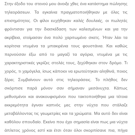
Στην έξοδο του στενού μου άνοιξε χθες ένα κατάστημα πώλησης
τηλεοράσεων. Τα εγκαίνια πραγματοποιήθηκαν με όλες τις
επισημότητες. Οι φίλοι ευχήθηκαν
καλές δουλειές,
οι πωλητές
φρόντισαν για την διασκέδαση των καλεσμένων και για την
ακρίβεια, ετοίμασαν ένα πολύ χαριτωμένο σκετς. Ήταν λέει τα
κορίτσια ντυμένα τα μπακιρένια τους φουστάνια. Και καθώς
περνούσαν έξω από το μαγαζί τα αγόρια, ντυμένα με τις
χαρακτηριστικές γκρίζες στολές τους, ξεχύθηκαν στον δρόμο. Τι
χορός, τι χαμόγελα, ίσως κάποιοι να ερωτεύτηκαν αληθινά, ποιος
ξέρει; Συμβαίνουν αυτά στις τηλεοράσεις. Το πλήθος δεν
σκόρπισε παρά μόνον σαν σήμαναν μεσάνυχτα. Κάπως
μεθυσμένοι και ανακουφισμένοι που τακτοποιήθηκε μια τέτοια
εκκρεμότητα έγιναν καπνός μες στην νύχτα που στάλαζε
μεταβάλλοντας τις γεωμετρίες και τα χρώματα. Μα αυτό δεν είναι
καθόλου σπουδαίο. Εκείνο που έχει σημασία είναι πως μια νύχτα
άπλετος χρόνος εστί και έτσι όταν όλοι σκορπίσανε πια, πήγα