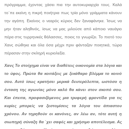
πρόγραμμα, έχοντας χάσει πια την αυτοκυριαρχία τους. Καλά
το΄πε εκείνη η πικρή ποιήτρια πως τρία μόνο γράμματα κάνουν
την αγάπη. Εκείνος ο νεαρός κύριος δεν ξαναφάνηκε. Ίσως να
μην ήταν αληθινός, ίσως να μας μιλούσε από κάποιο ναυάγιο
πέρα στις τυρρηνικές θάλασσες, ποιος το γνωρίζει. Το πιοτό του
Χανς σώθηκε και όλα όσα μέχρι πριν φάνταζαν ποιητικά, τώρα
πέρασαν στην σκληρή κυριολεξία.
Χανς Το στοίχημα είναι να διαθέτεις οικονομία στα λόγια και
το ύφος. Πρώτα θα κοιτάξεις με ξεκάθαρο βλέμμα το κοινό
σου. Αυτό ίσως κρατήσει μερικά δευτερόλεπτα, ωστόσο η
ένταση της αγωνίας μόνο καλό θα κάνει στον σκοπό σου.
Και έπειτα, προφασιζόμενος μια τρυφερή φροντίδα για τις
κυρίες μπορείς να ξεστομίσεις τα λόγια του άπιαστου
χρόνου. Αν τηρηθούν οι κανόνες, αν λέω αν, τότε αυτή η
σιωπηρή σύναξη θα ΄χει σαφές και χρήσιμο αποτέλεσμα. Ας