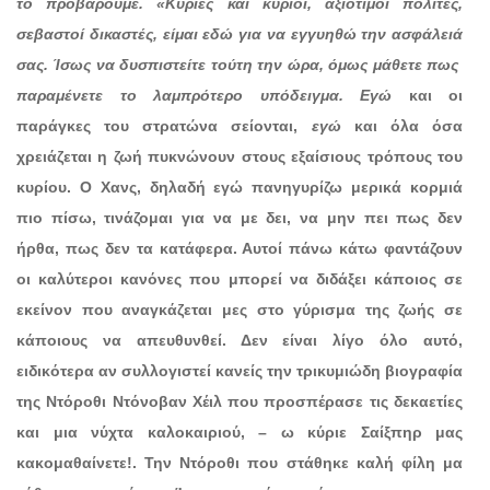
το προβάρουμε. «Κυρίες και κύριοι, αξιότιμοι πολίτες,
σεβαστοί δικαστές, είμαι εδώ για να εγγυηθώ την ασφάλειά
σας. Ίσως να δυσπιστείτε τούτη την ώρα, όμως μάθετε πως
παραμένετε το λαμπρότερο υπόδειγμα. Εγώ
και οι
παράγκες του στρατώνα σείονται,
εγώ
και όλα όσα
χρειάζεται η ζωή πυκνώνουν στους εξαίσιους τρόπους του
κυρίου. Ο Χανς, δηλαδή εγώ πανηγυρίζω μερικά κορμιά
πιο πίσω, τινάζομαι για να με δει, να μην πει πως δεν
ήρθα, πως δεν τα κατάφερα. Αυτοί πάνω κάτω φαντάζουν
οι καλύτεροι κανόνες που μπορεί να διδάξει κάποιος σε
εκείνον που αναγκάζεται μες στο γύρισμα της ζωής σε
κάποιους να απευθυνθεί. Δεν είναι λίγο όλο αυτό,
ειδικότερα αν συλλογιστεί κανείς την τρικυμιώδη βιογραφία
της Ντόροθι Ντόνοβαν Χέιλ που προσπέρασε τις δεκαετίες
και μια νύχτα καλοκαιριού, – ω κύριε Σαίξπηρ μας
κακομαθαίνετε!. Την Ντόροθι που στάθηκε καλή φίλη μα