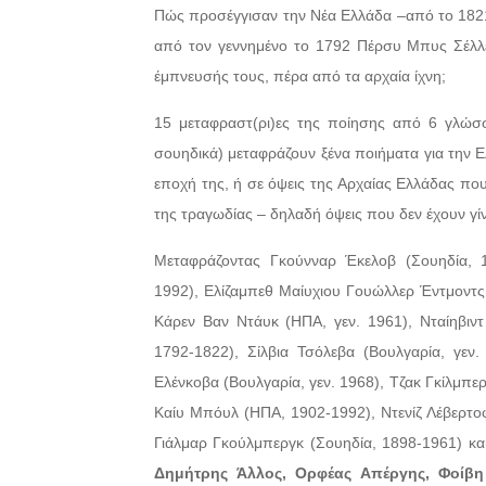
Πώς προσέγγισαν την Νέα Ελλάδα –από το 1821 μέ
από τον γεννημένο το 1792 Πέρσυ Μπυς Σέλλε
έμπνευσής τους, πέρα από τα αρχαία ίχνη;
15 μεταφραστ(ρι)ες της ποίησης από 6 γλώσσε
σουηδικά) μεταφράζουν ξένα ποιήματα για την Ε
εποχή της, ή σε όψεις της Αρχαίας Ελλάδας που
της τραγωδίας – δηλαδή όψεις που δεν έχουν γίν
Μεταφράζοντας Γκούνναρ Έκελοβ (Σουηδία, 19
1992), Ελίζαμπεθ Μαίυχιου Γουώλλερ Έντμοντς
Κάρεν Βαν Ντάυκ (ΗΠΑ, γεν. 1961), Νταίηβιν
1792-1822), Σίλβια Τσόλεβα (Βουλγαρία, γεν
Ελένκοβα (Βουλγαρία, γεν. 1968), Τζακ Γκίλμπε
Καίυ Μπόυλ (ΗΠΑ, 1902-1992), Ντενίζ Λέβερτοφ 
Γιάλμαρ Γκούλμπεργκ (Σουηδία, 1898-1961) και
Δημήτρης Άλλος, Ορφέας Απέργης, Φοίβη 