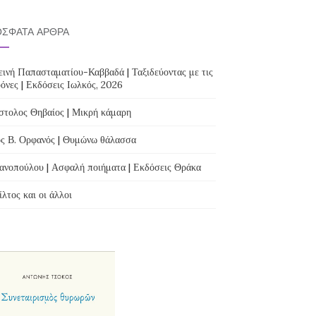
ΣΦΑΤΑ ΆΡΘΡΑ
ινή Παπασταματίου-Καββαδά | Ταξιδεύοντας με τις
όνες | Εκδόσεις Ιωλκός, 2026
τολος Θηβαίος | Μικρή κάμαρη
ς Β. Ορφανός | Θυμώνω θάλασσα
ανοπούλου | Ασφαλή ποιήματα | Εκδόσεις Θράκα
λτος και οι άλλοι