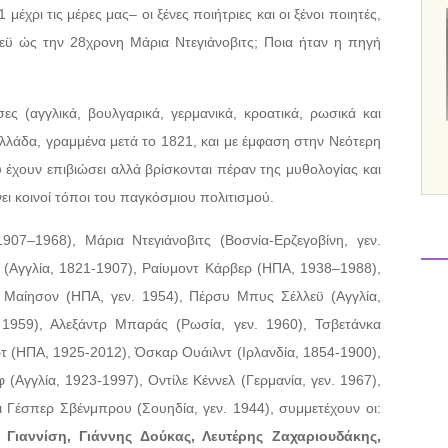
χρι τις μέρες μας– οι ξένες ποιήτριες και οι ξένοι ποιητές,
ϋ ώς την 28χρονη Μάρια Ντεγιάνοβιτς; Ποια ήταν η πηγή
ς (αγγλικά, βουλγαρικά, γερμανικά, κροατικά, ρωσικά και
λλάδα, γραμμένα μετά το 1821, και με έμφαση στην Νεότερη
 έχουν επιβιώσει αλλά βρίσκονται πέραν της μυθολογίας και
ει κοινοί τόποι του παγκόσμιου πολιτισμού.
07–1968), Μάρια Ντεγιάνοβιτς (Βοσνία-Ερζεγοβίνη, γεν.
 (Αγγλία, 1821-1907), Ραίυμοντ Κάρβερ (ΗΠΑ, 1938–1988),
τ Μαίησον (ΗΠΑ, γεν. 1954), Πέρσυ Μπυς Σέλλεϋ (Αγγλία,
. 1959), Αλεξάντρ Μπαράς (Ρωσία, γεν. 1960), Τσβετάνκα
ρτ (ΗΠΑ, 1925-2012), Όσκαρ Ουάιλντ (Ιρλανδία, 1854-1900),
(Αγγλία, 1923-1997), Οντίλε Κέννελ (Γερμανία, γεν. 1967),
 Γέσπερ Σβένμπρου (Σουηδία, γεν. 1944), συμμετέχουν οι:
Γιαννίση, Γιάννης Δούκας, Λευτέρης Ζαχαριουδάκης,