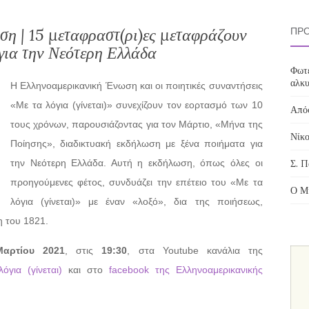
ση | 15 μεταφραστ(ρι)ες μεταφράζουν
ΠΡΌ
για την Νεότερη Ελλάδα
Φωτε
αλκυ
H Ελληνοαμερικανική Ένωση και οι ποιητικές συναντήσεις
«Με τα λόγια (γίνεται)» συνεχίζουν τον εορτασμό των 10
Απόσ
τους χρόνων, παρουσιάζοντας για τον Μάρτιο, «Μήνα της
Νίκο
Ποίησης», διαδικτυακή εκδήλωση με ξένα ποιήματα για
την Νεότερη Ελλάδα. Αυτή η εκδήλωση, όπως όλες οι
Σ. Π
προηγούμενες φέτος, συνδυάζει την επέτειο του «Με τα
Ο Μί
λόγια (γίνεται)» με έναν «λοξό», δια της ποιήσεως,
 του 1821.
Μαρτίου 2021
, στις
19:30
, στα Youtube κανάλια της
όγια (γίνεται)
και στο
facebook της Ελληνοαμερικανικής