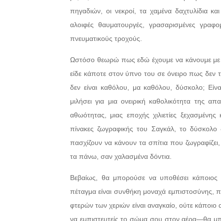
πηγαδιών, οι νεκροί, τα χαμένα δαχτυλίδια κα
αλοιφές θαυματουργές, γρασαρισμένες γραφ
πνευματικούς τροχούς.
Ωστόσο θεωρώ πως εδώ έχουμε να κάνουμε με μι
είδε κάποτε στον ύπνο του σε όνειρο πως δεν τ
δεν είναι καθόλου, μα καθόλου, δύσκολο; Είν
μιλήσει για μια ονειρική καθολικότητα της α
αθωότητας, μιας εποχής χιλιετίες ξεχασμένη
πίνακες ζωγραφικής του Σαγκάλ, το δύσκολο 
πασχίζουν να κάνουν τα σπίτια που ζωγραφίζει,
τα πάνω, σαν χαλασμένα δόντια.
Βεβαίως, θα μπορούσε να υποθέσει κάποιος 
πέταγμα είναι συνθήκη μοναχά εμπιστοσύνης, 
φτερών των χεριών είναι αναγκαίο, ούτε κάποιο 
να εμπιστευτείς το σώμα σου στον αέρα—θα μπο