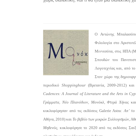
Ο Αντώνης Μπαλασόπο
Φιλολογία στο Αριστοτέ
Μιννεσότα, στις ΗΠΑ (Μ
Σπουδών του Πανεπιστ
Λογοτεχνίας και, από τ
Στον χώρο της δημιουργ
περιοδικό
Shoppinghour
(Βρετανία, 2009-2012) και
Cadences
: A
Journal
of
Literature
and
the
Arts
in
Cyp
Γράμματα, Νέο Πλανόδιον, Μονόκλ, Φτερά Χήνας
κα
κυκλοφόρησαν από τις εκδόσεις Galerie Astra:
Απ’ το
Αθήνα, 2010) και
Το βιβλίο των μικρών Συλλογισμών
, Αθ
Μηδενός
, κυκλοφόρησε το 2020 από τις εκδόσεις Σαι