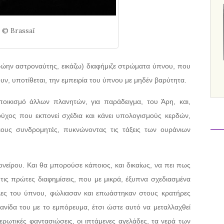
© Brassaï
ρώην αστροναύτης, εικάζω) διαφήμιζε στρώματα ύπνου, που
υν, υποτίθεται, την εμπειρία του ύπνου με μηδέν βαρύτητα.
ποικισμό άλλων πλανητών, για παράδειγμα, του Άρη, και,
ούχος που εκπονεί σχέδια και κάνει υπολογισμούς κερδών,
ους συνδρομητές, πυκνώνοντας τις τάξεις των ουράνιων
ονείρου. Και θα μπορούσε κάποιος, και δικαίως, να πει πως
τις πρώτες διαφημίσεις, που με μικρά, έξυπνα σχεδιασμένα
ες του ύπνου, φώλιασαν και επωάστηκαν στους κρατήρες
ανίδα του με το εμπόρευμα, έτσι ώστε αυτό να μεταλλαχθεί
ι ερωτικές φαντασιώσεις, οι ιπτάμενες αγελάδες, τα νερά των