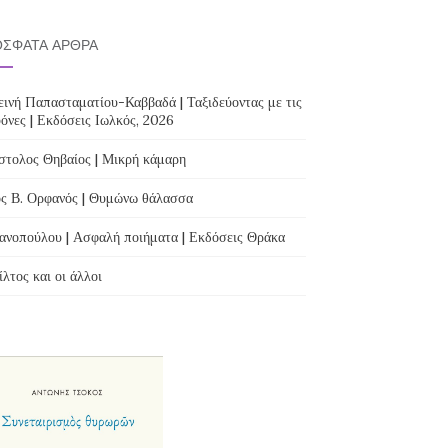
ΣΦΑΤΑ ΆΡΘΡΑ
ινή Παπασταματίου-Καββαδά | Ταξιδεύοντας με τις
όνες | Εκδόσεις Ιωλκός, 2026
τολος Θηβαίος | Μικρή κάμαρη
ς Β. Ορφανός | Θυμώνω θάλασσα
ανοπούλου | Ασφαλή ποιήματα | Εκδόσεις Θράκα
λτος και οι άλλοι