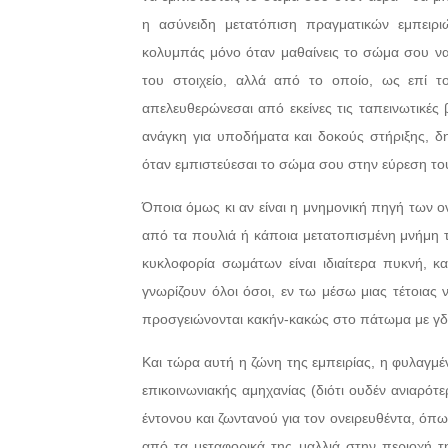
η ασύνειδη μετατόπιση πραγματικών εμπειριώ
κολυμπάς μόνο όταν μαθαίνεις το σώμα σου να ε
του στοιχείο, αλλά από το οποίο, ως επί το 
απελευθερώνεσαι από εκείνες τις ταπεινωτικές 
ανάγκη για υποδήματα και δοκούς στήριξης, δ
όταν εμπιστεύεσαι το σώμα σου στην εύρεση το
Όποια όμως κι αν είναι η μνημονική πηγή των 
από τα πουλιά ή κάποια μετατοπισμένη μνήμη τη
κυκλοφορία σωμάτων είναι ιδιαίτερα πυκνή, κ
γνωρίζουν όλοι όσοι, εν τω μέσω μιας τέτοιας 
προσγειώνονται κακήν-κακώς στο πάτωμα με γδο
Και τώρα αυτή η ζώνη της εμπειρίας, η φυλαγμ
επικοινωνιακής αμηχανίας (διότι ουδέν ανιαρότ
έντονου και ζωντανού για τον ονειρευθέντα, όπ
από τα μεταφορικά της μαλλιά στην περιοχή τ