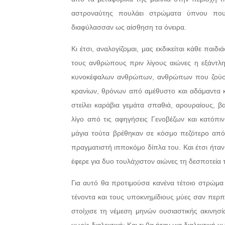
αστροναύτης πουλάει στρώματα ύπνου που
διαφύλασσαν ως αίσθηση τα όνειρα.
Κι έτσι, αναλογίζομαι, μας εκδικείται κάθε πα
τους ανθρώπους πριν λίγους αιώνες η εξάντλ
κυνοκέφαλων ανθρώπων, ανθρώπων που ζούσαν
κρανίων, θρόνων από αμέθυστο και αδάμαντα κα
στείλει καράβια γεμάτα σπαθιά, αρουραίους, β
λίγο από τις αφηγήσεις Γενοβέζων και κατόπ
μάγια τούτα βρέθηκαν σε κόσμο πεζότερο από
πραγματιστή ιπποκόμο δίπλα του. Και έτσι ήταν
έφερε για δυο τουλάχιστον αιώνες τη δεσποτεία 
Για αυτό θα προτιμούσα κανένα τέτοιο στρώμ
τένοντα και τους υποκνημίδιους μύες σαν περ
στοίχισε τη νέμεση μηνών ουσιαστικής ακινησία
χωρίς διαλεκτική; Και τι θα ήταν μια διαλεκτική 