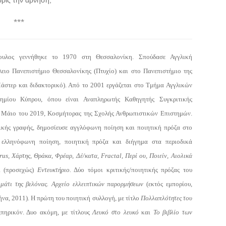
***
υλος γεννήθηκε το 1970 στη Θεσσαλονίκη. Σπούδασε Αγγλική
λειο Πανεπιστήμιο Θεσσαλονίκης (Πτυχίο) και στο Πανεπιστήμιο της
άστερ και διδακτορικό). Από το 2001 εργάζεται στο Τμήμα Αγγλικών
ημίου Κύπρου, όπου είναι Αναπληρωτής Καθηγητής Συγκριτικής
ο Μάιο του 2019, Κοσμήτορας της Σχολής Ανθρωπιστικών Επιστημών.
ικής γραφής, δημοσίευσε αγγλόφωνη ποίηση και ποιητική πρόζα στο
 ελληνόφωνη ποίηση, ποιητική πρόζα και διήγημα στα περιοδικά
rus
,
Χάρτης
,
Θράκα
,
Φρέαρ, Δέ/κατα,
Fractal
, Περί ου,
Ποιείν, Αιολικά
ι (προσεχώς)
Εντευκτήριο.
Δύο τόμοι κριτικής/ποιητικής πρόζας του
 μάτι της βελόνας. Αρχείο ελλειπτικών παρορμήσεων
(εκτός εμπορίου,
ήνα, 2011). Η πρώτη του ποιητική συλλογή, με τίτλο
Πολλαπλότητες του
ξπηρικόν. Δυο ακόμη, με τίτλους
Λευκό στο λευκό
και
Το βιβλίο των