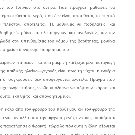
ν του ξύπνιου στο όνειρο. Γιατί πράγματι μαθαίνεις να
μπιστεύεται το νερό, που δεν είναι, υποτίθεται, το φυσικό
πλείστον, αποτελείται. Ή, μαθαίνεις να ποδηλατείς, και
βοηθητικές ρόδες που λειτουργούν, κατ’ αναλογίαν, σαν την
ηλαδή σαν υπενθυμίσεις του νόμου της βαρύτητας, μονάχα
υ σημείου δυναμικής ισορροπίας του.
ονειρικών πτήσεων—κάποια μακρινή και ξεχασμένη καταγωγή
ς παιδικής ηλικίας—γεγονός είναι πως τη νύχτα, η εναέρια
αι οι συγκρούσεις δεν αποφεύγονται ολότελα. Πράγμα που
νυχτερινής πτήσης, νιώθουν άξαφνα να πέφτουν Ικάρεια και
ύπο, έκπληκτοι και απογοητευμένοι.
ένη καλά από τον φρουρό του πολύτιμου και τον φρουρό της
ερο για τον άλλο από την αφήγηση ενός ονείρου, οσοδήποτε
ως παρατήρησε ο Φρόιντ), τώρα λοιπόν αυτή η ζώνη σέρνεται
ης εμπορευματικής κίνησης, κι ένας πρώην ή ίσως και νυν