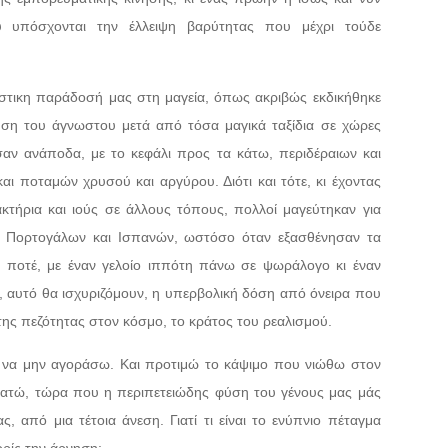
 υπόσχονται την έλλειψη βαρύτητας που μέχρι τούδε
ιδιάστικη παράδοσή μας στη μαγεία, όπως ακριβώς εκδικήθηκε
ηση του άγνωστου μετά από τόσα μαγικά ταξίδια σε χώρες
 ανάποδα, με το κεφάλι προς τα κάτω, περιδέραιων και
ι ποταμών χρυσού και αργύρου. Διότι και τότε, κι έχοντας
ακτήρια και ιούς σε άλλους τόπους, πολλοί μαγεύτηκαν για
ιν Πορτογάλων και Ισπανών, ωστόσο όταν εξασθένησαν τα
 ποτέ, με έναν γελοίο ιππότη πάνω σε ψωράλογο κι έναν
, αυτό θα ισχυριζόμουν, η υπερβολική δόση από όνειρα που
της πεζότητας στον κόσμο, το κράτος του ρεαλισμού.
α να μην αγοράσω. Και προτιμώ το κάψιμο που νιώθω στον
πατώ, τώρα που η περιπετειώδης φύση του γένους μας μάς
ς, από μια τέτοια άνεση. Γιατί τι είναι το ενύπνιο πέταγμα
χωρίς την άρνηση;