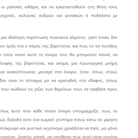
ι οι μαλακές κιθάρες και να εγκατασταθούν στη θέση τους
ομηχανές, κολώνιες ανδρών και γυναικών ή ποδήλατα με
α ιδιαίτερη περίπτωση ποιοτικού άλματος: γιατί ποιος δεν
ον όριζε πια ο νόμος της βαρύτητας και πως το να πετάξεις
αι τόσο κοινό αυτό το όνειρο που θα μπορούσε κανείς να
παλοιφής της βαρύτητας, και ακόμα, μια πρωταρχική μνήμη
ς και ανακύπτουσας μοναχά στα όνειρα, όταν, όπως στους
δεν είναι το πέταγμα μα να κρατηθείς στο έδαφος, όπως
 που νιώθουν τις ρίζες των θεμελίων τους να τραβάνε προς
πως αυτό που κάθε τέτοιο όνειρο υπογραμμίζει, πως το
πως δηλαδή ούτε ένα κωμικό χτύπημα πάνω κάτω σε μίμηση
απόκρυφο και μυστικό εκχύλισμα χρειάζεται να πιείς, μα μόνο
ρούσε, λοιπόν, κανείς να υποθέσει πως αυτό είναι μονάχα