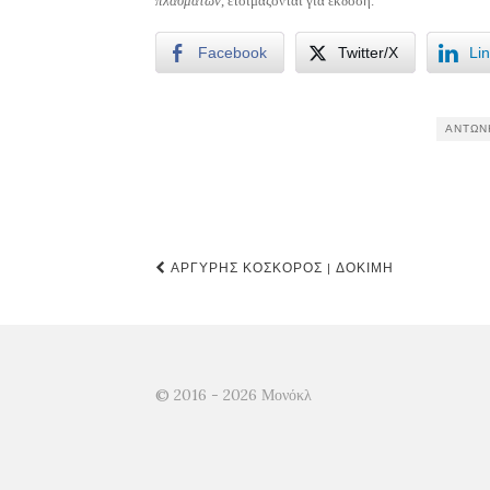
πλασμάτων
, ετοιμάζονται για έκδοση.
Facebook
Twitter/X
Li
ΑΝΤΏΝ
Post
ΑΡΓΎΡΗΣ ΚΌΣΚΟΡΟΣ | ΔΟΚΙΜΉ
navigation