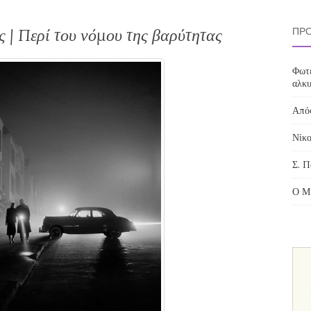
| Περί του νόμου της βαρύτητας
ΠΡΌ
Φωτε
αλκυ
Απόσ
Νίκο
Σ. Π
Ο Μί