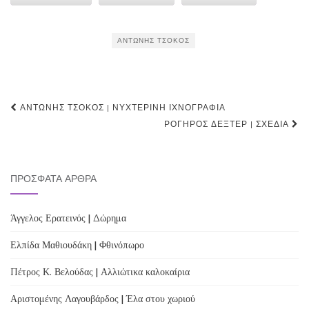
ΑΝΤΏΝΗΣ ΤΣΌΚΟΣ
Post
ΑΝΤΏΝΗΣ ΤΣΌΚΟΣ | ΝΥΧΤΕΡΙΝΉ ΙΧΝΟΓΡΑΦΊΑ
navigation
ΡΟΓΉΡΟΣ ΔΈΞΤΕΡ | ΣΧΕΔΊΑ
ΠΡΌΣΦΑΤΑ ΆΡΘΡΑ
Άγγελος Ερατεινός | Δώρημα
Ελπίδα Μαθιουδάκη | Φθινόπωρο
Πέτρος Κ. Βελούδας | Αλλιώτικα καλοκαίρια
Αριστομένης Λαγουβάρδος | Έλα στου χωριού