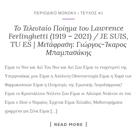
ΠΕΡΙΟΔΙΚΌ ΜΟΝΌΚΛ | ΤΕΎΧΟΣ #2
Το Τελευταίο Ποίημα του Lawrence
Ferlinghetti (1919 – 2021) / JE SUIS,
TU ES | Μετάφραση: Γιώργος-Ίκαρος
Μπαμπασάκης
Είμαι το Νυν και Αεί Του Νυν και Αεί Σου Είμαι το νταχντιρντί της
Υπεργυναίκας μου Είμαι η Απόλυτη Οδοντοστοιχία Είμαι η Χαρά των
Φαρμακοποιών Είμαι η Ωτομοτρίς της Ερωτικής Λογοδιάρροιας!
Είμαι το Κρυστάλλινο Ντίλντο Σου Είμαι οι Αδελφοί Ντάλτον σε ένα
Είμαι ο Ιδού ο Νυμφίος Έρχεται Είμαι Χιλιάδες Μυθιστορήματα
γραμμένα για Σένα Είμαι […]
READ MORE