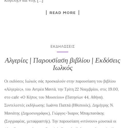
Κυψέλης» και «της […]
READ MORE
ΕΚΔΗΛΏΣΕΙΣ
Αλγερίες | Παρουσίαση βιβλίου | Εκδόσεις
Ιωλκός
Οι εκδόσεις Ιωλκός σάς προσκαλούν στην παρουσίαση του βιβλίου
«Αλγερίες», του Αντρέα Μαντά, την Τρίτη 22 Νοεμβρίου, στις 19.00,
στο cafe «O Κήπος του Μουσείου» (Πατησίων 44, Αθήνα).
Συντελεστές εκδήλωσης: Ιωάννα Παππά (Ηθοποιός), Δημήτρης Ν.
Μανιάτης (Δημοσιογράφος), Γιώργος-Ίκαρος Μπαμπασάκης
(Συγγραφέας, μεταφραστής). Την παρουσίαση «ντύνουν» μουσικά οι