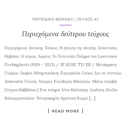
ΠΕΡΙΟΔΙΚΌ ΜΟΝΌΚΛ | ΤΕΎΧΟΣ #2
Περιεχόμενα δεύτερου τεύχους
Περιεχόμενα: Αντώνης Τσόκος: Η απειλή της άνοιξης Απόστολος
Θηβαίος: Ο κύριος Λώρενς Το Τελευταίο Ποίημα του Lawrence
Ferlinghetti (1919 – 2021) / JE SUIS, TU ES / Μετάφραση:
Γιώργος-Ίκαρος Μπαμπασάκης Εσμεράλδα Γκέκα: Δεν σε πιστεύω
Αναστασία Γκίτση: Απορίες Ελευθερία Θάνογλου: Μάτια στραβά
Στέργια Κάββαλου | Ένα ποίημα Λένα Καλλέργη: Δωδώνη Αλεξία
Καλογεροπούλου: Υστεροφημία Αγγελική Κορρέ […]
READ MORE