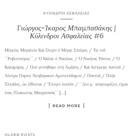
ΚΎΛΙΝΔΡΟΙ ΑΣΦΑΛΕΊΑΣ
Γιώργος-Ίκαρος Μπαμπασάκης |
Κύλινδροι Ασφαλείας #6
Μέγκλα, Μεγαλείο Καὶ ἔλεγεν ὁ Μέγας Σπιέρος / Ἐκ τοῦ
῾῾Ροβεσπιέρος᾽᾽ / Ὁ Κάλας ὁ Νικόλας / Ὁ Νικήτας Ράντος / Ὁ
Καλαμάρης / Ποὺ γεννήθηκε στὴ Λωζάνη / Καὶ διέπρεψε παντοῦ /
Λόντρα Παρίσι Νεοβόρακον Αμστελόδαμον / Παντοῦ / Πλὴν
Ἑλλάδος, ὡς εἴθισται / Ἔλεγεν λοιπόν / ῾῾Δεν μ΄ αναγνωρίζεις είμαι
ένας Πλακιώτης Μανχατανάς᾽᾽ […]
READ MORE
POSTS
OLDER POSTS