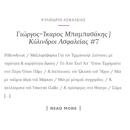
ΚΎΛΙΝΔΡΟΙ ΑΣΦΑΛΕΊΑΣ
Γιώργος-Ίκαρος Μπαμπασάκης |
Κύλινδροι Ασφαλείας #7
Pillowboat / Μαξιλαρόβαρκα Γιὰ τὸν Ἐμμανουὴλ Διένυσες μὲ
ταχύτητα & κομψότητα ἄφατη / Τὸ Ἀπὸ Ἐκεῖ Ἀπ᾽ Ὅπου Ἐρχόμαστε
στὸ Πέρα Ὅπου Πᾶμε / & διέπλευσες τὸν Ὠκεανὸ τοῦ Ἤχου / Μιὰ
μὲ ταξίμια ἀδρὰ τοῦ Μάρκου / Μιὰ μὲ μίνιμαλ συγχορδίες / &
ψελλίσματα τοῦ Vincent Gallo / & πρόσφερες στὸ Θέατρο / Σῶμα
[…]
READ MORE