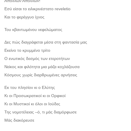
Απόλλων Απόλλων
!
Εσύ είσαι το ειλικρινέστατο reveletio
Και το φερέγγυο ίχνος
Του κβαντωμένου νεφελώματος
Δες πώς διαγράφεται μέσα στη φαντασία μας
Εκείνο το κρυμμένο τρίτο
Ο ενωτικός δεσμός των ετεροτήτων
Νείκος και φιλότητα μια μάζα κοχλάζουσα
Κόσμους χωρίς διαρθρωμένες αρνήσεις
Εκ του πλησίον κι ο Ελύτης
Κι οι Προσωκρατικοί κι οι Ορφικοί
Κι οι Μυστικοί κι όλοι οι Ιούδες
Της νομοτέλειας –ό, τι μάς διαμόρφωσε
Μάς διακόρευσε