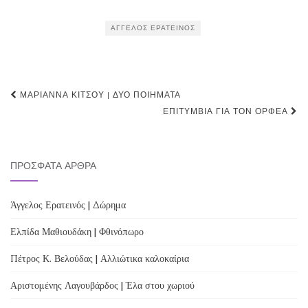
ΆΓΓΕΛΟΣ ΕΡΑΤΕΙΝΌΣ
Post
ΜΑΡΙΆΝΝΑ ΚΊΤΣΟΥ | ΔΎΟ ΠΟΙΉΜΑΤΑ
navigation
ΕΠΙΤΎΜΒΙΑ ΓΙΑ ΤΟΝ ΟΡΦΈΑ
ΠΡΌΣΦΑΤΑ ΆΡΘΡΑ
Άγγελος Ερατεινός | Δώρημα
Ελπίδα Μαθιουδάκη | Φθινόπωρο
Πέτρος Κ. Βελούδας | Αλλιώτικα καλοκαίρια
Αριστομένης Λαγουβάρδος | Έλα στου χωριού