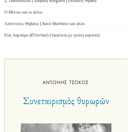
Σ. Πανοπούλου | Ασφαλή ποιήματα | Εκδόσεις Θράκα
Ο Μίλτος και οι άλλοι
Απόστολος Θηβαίος | Κατά Ματθαίον και άλλα
Εύα Λαμπάρα (EVArtist) | Ιφιγένεια με γεύση καρπούζι