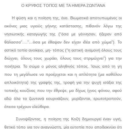
Ο ΚΡΥΦΟΣ ΤΟΠΟΣ ΜΕ ΤΑ ΗΜΕΡΑ ΖΩΝΤΑΝΑ
Η φύση και η ποίηση της, ένα. Βιωματικά αποτυπωμένες οι
εικόνες μιας υγιούς γήινης κατάστασης, πιθανόν λόγω της
νησιωτικής καταγωγής της (“όσα με γέννησαν, ήξεραν από
θάλασσα”….”…όσα με έθαψαν δεν είχαν ιδέα από χώμα”). Το
αστικό τοπίο ανοίκειο, μη- τόπος (“η αστική αναμονή όλους τους
διώχνει, όλους τους χωράει, όλους τους στριμώχνει”) για την
ποιήτρια. Το σώμα ο μόνος αληθινός τόπος. Ίσως από τη γη
που τη μεγάλωσε να προέρχεται και η απλότητα (μα καθόλου
απλοικότητα) της γραφής της, τροφή για την ψυχή ισάξια της
τοπικής κουζίνας που την έθρεψε, μα δίχως ίχνος φόνου, αφού
εδώ όλα τα ζωντανά κουρνιάζουν, μυρίζονται, ερωτοτροπούν,
έπειτα τρέχουν ελεύθερα.
Συνοψίζοντας, η ποίηση της Κοζή δημιουργεί έναν υγιή,
θετικό τόπο για τον αναγνώστη, μία ευτοπία που αποδεικνύει ότι