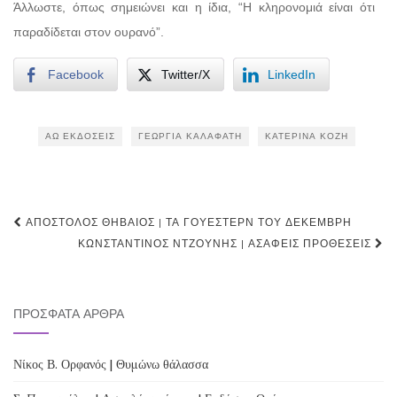
Άλλωστε, όπως σημειώνει και η ίδια, “Η κληρονομιά είναι ότι
παραδίδεται στον ουρανό”.
Facebook
Twitter/X
LinkedIn
ΑΩ ΕΚΔΌΣΕΙΣ
ΓΕΩΡΓΊΑ ΚΑΛΑΦΆΤΗ
ΚΑΤΕΡΊΝΑ ΚΟΖΉ
Post
ΑΠΌΣΤΟΛΟΣ ΘΗΒΑΊΟΣ | ΤΑ ΓΟΥΈΣΤΕΡΝ ΤΟΥ ΔΕΚΈΜΒΡΗ
navigation
ΚΩΝΣΤΑΝΤΊΝΟΣ ΝΤΖΟΎΝΗΣ | ΑΣΑΦΕΊΣ ΠΡΟΘΈΣΕΙΣ
ΠΡΌΣΦΑΤΑ ΆΡΘΡΑ
Νίκος Β. Ορφανός | Θυμώνω θάλασσα