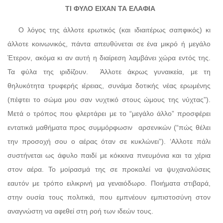
ΤΙ ΦΥΛΟ ΕΙΧΑΝ ΤΑ ΕΛΑΦΙΑ
Ο λόγος της άλλοτε ερωτικός (και ιδιαιτέρως σαπφικός) κι
άλλοτε κοινωνικός, πάντα απευθύνεται σε ένα μικρό ή μεγάλο
Έτερον, ακόμα κι αν αυτή η διαίρεση λαμβάνει χώρα εντός της.
Τα φύλα της ιριδίζουν.
Άλλοτε άκρως γυναικεία, με τη
θηλυκότητα τρυφερής ιέρειας, συνάμα δοτικής νέας ερωμένης
(πέφτει το σώμα μου σαν νυχτικό στους ώμους της νύχτας”).
Μετά ο τρόπος που φλερτάρει με το “μεγάλο άλλο” προσφέρει
εντατικά μαθήματα προς συμμόρφωσιν
αρσενικών (“πώς θέλει
την προσοχή σου ο αέρας όταν σε κυκλώνει”). ‘Αλλοτε πάλι
συστήνεται ως άφυλο παιδί με κόκκινα πνευμόνια και τα χέρια
στον αέρα. Το μοίρασμά της σε προκαλεί να ψυχαναλύσεις
εαυτόν με τρόπο ειλικρινή μα γεναιόδωρο. Ποιήματα στιβαρά,
στην ουσία τους πολιτικά, που εμπνέουν εμπιστοσύνη στον
αναγνώστη να αφεθεί στη ροή των ιδεών τους.