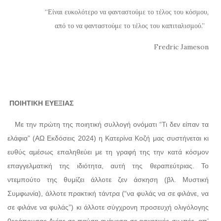
“Είναι ευκολότερο να φανταστούμε το τέλος του κόσμου,
από το να φανταστούμε το τέλος του καπιταλισμού.”
Fredric Jameson
ΠΟΙΗΤΙΚΗ ΕΥΕΞΙΑΣ
Με την πρώτη της ποιητική συλλογή ονόματι “Τι δεν είπαν τα
ελάφια” (ΑΩ Εκδόσεις 2024) η Κατερίνα Κοζή μας συστήνεται κι
ευθύς αμέσως επαληθεύει με τη γραφή της την κατά κόσμον
επαγγελματική της ιδιότητα, αυτή της θεραπεύτριας. Το
ντεμπούτο της θυμίζει άλλοτε ζεν άσκηση (βλ. Μυστική
Συμφωνία), άλλοτε πρακτική τάντρα (“να φυλάς να σε φιλάνε, να
σε φιλάνε να φυλάς”) κι άλλοτε σύγχρονη προσευχή ολιγόλογης
θεράπουσας Αγίας σε παύση ανάμεσα σε ασκητικές σιωπές, απ’