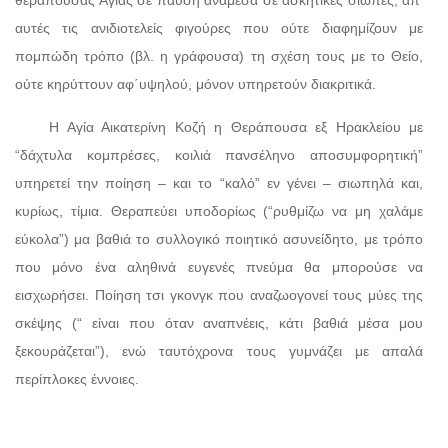
αυτές τις ανιδιοτελείς φιγούρες που ούτε διαφημίζουν με
πομπώδη τρόπο (βλ. η γράφουσα) τη σχέση τους με το Θείο,
ούτε κηρύττουν αφ΄υψηλού, μόνον υπηρετούν διακριτικά.
Η Αγία Αικατερίνη Κοζή η Θεράπουσα εξ Ηρακλείου με
“δάχτυλα κομπρέσες, κοιλιά πανσέληνο αποσυμφορητική”
υπηρετεί την ποίηση – και το “καλό” εν γένει – σιωπηλά και,
κυρίως, τίμια. Θεραπεύει υποδορίως (“ρυθμίζω να μη χαλάμε
εύκολα”) μα βαθιά το συλλογικό ποιητικό ασυνείδητο, με τρόπο
που μόνο ένα αληθινά ευγενές πνεύμα θα μπορούσε να
εισχωρήσει. Ποίηση τσι γκονγκ που αναζωογονεί τους μύες της
σκέψης (“ είναι που όταν αναπνέεις, κάτι βαθιά μέσα μου
ξεκουράζεται”), ενώ ταυτόχρονα τους γυμνάζει με απαλά
περίπλοκες έννοιες.