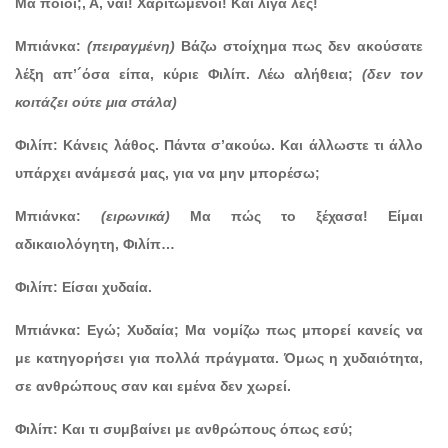
Μα ποιοι;, Α, ναι! Χαριτωμένοι! Και λίγα λες!
Μπιάνκα:
(πειραγμένη)
Βάζω στοίχημα πως δεν ακούσατε
λέξη απ’´όσα είπα, κύριε Φιλίπ. Λέω αλήθεια;
(δεν τον
κοιτάζει ούτε μια στάλα)
Φιλίπ: Κάνεις λάθος. Πάντα σ’ακούω. Και άλλωστε τι άλλο
υπάρχει ανάμεσά μας, για να μην μπορέσω;
Μπιάνκα:
(ειρωνικά)
Μα πώς το ξέχασα! Είμαι
αδικαιολόγητη, Φιλίπ…
Φιλίπ: Είσαι χυδαία.
Μπιάνκα: Εγώ; Χυδαία; Μα νομίζω πως μπορεί κανείς να
με κατηγορήσει για πολλά πράγματα. Όμως η χυδαιότητα,
σε ανθρώπους σαν και εμένα δεν χωρεί.
Φιλίπ: Και τι συμβαίνει με ανθρώπους όπως εσύ;