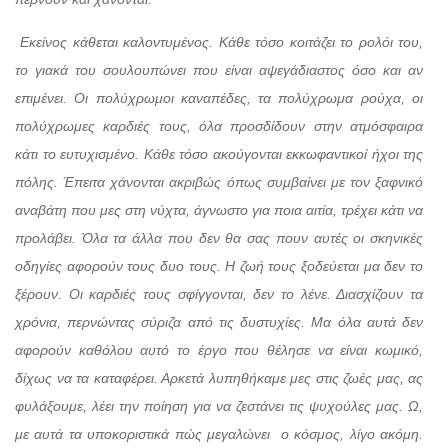
Εκείνος κάθεται καλοντυμένος. Κάθε τόσο κοιτάζει το ρολόι του,
το γιακά του σουλουπώνει που είναι αψεγάδιαστος όσο και αν
επιμένει. Οι πολύχρωμοι καναπέδες, τα πολύχρωμα ρούχα, οι
πολύχρωμες καρδιές τους, όλα προσδίδουν στην ατμόσφαιρα
κάτι το ευτυχισμένο. Κάθε τόσο ακούγονται εκκωφαντικοί ήχοι της
πόλης. Έπειτα χάνονται ακριβώς όπως συμβαίνει με τον ξαφνικό
αναβάτη που μες στη νύχτα, άγνωστο για ποια αιτία, τρέχει κάτι να
προλάβει. Όλα τα άλλα που δεν θα σας πουν αυτές οι σκηνικές
οδηγίες αφορούν τους δυο τους. Η ζωή τους ξοδεύεται μα δεν το
ξέρουν. Οι καρδιές τους σφίγγονται, δεν το λένε. Διασχίζουν τα
χρόνια, περνώντας σύριζα από τις δυστυχίες. Μα όλα αυτά δεν
αφορούν καθόλου αυτό το έργο που θέλησε να είναι κωμικό,
δίχως να τα καταφέρει. Αρκετά λυπηθήκαμε μες στις ζωές μας, ας
φυλάξουμε, λέει την ποίηση για να ζεστάνει τις ψυχούλες μας. Ω,
με αυτά τα υποκοριστικά πώς μεγαλώνει
ο κόσμος, λίγο ακόμη.