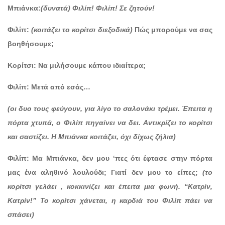
Μπιάνκα:
(δυνατά) Φιλίπ! Φιλίπ! Σε ζητούν!
Φιλίπ:
(κοιτάζει το κορίτσι διεξοδικά)
Πώς μπορούμε να σας
βοηθήσουμε;
Κορίτσι: Να μιλήσουμε κάπου ιδιαίτερα;
Φιλίπ: Μετά από εσάς…
(οι δυο τους φεύγουν, για λίγο το σαλονάκι τρέμει. Έπειτα η
πόρτα χτυπά, ο Φιλίπ πηγαίνει να δει. Αντικρίζει το κορίτσι
και σαστίζει. Η Μπιάνκα κοιτάζει, όχι δίχως ζήλια)
Φιλίπ: Μα Μπιάνκα, δεν μου ‘πες ότι έφτασε στην πόρτα
μας ένα αληθινό λουλούδι; Γιατί δεν μου το είπες;
(το
κορίτσι γελάει , κοκκινίζει και έπειτα μια φωνή. “Κατρίν,
Κατρίν!” Το κορίτσι χάνεται, η καρδιά του Φιλίπ πάει να
σπάσει)