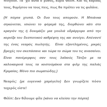
πνιγούν. Τα ‘χει αυτά ο βυθός, κύριε Φιλίπ. Και τις καρδιές
τους, θυμήσου να τους πεις, πως θα πρέπει να τις φυλάνε.
(Η πόρτα χτυπά. Οι δυο τους απορούν. Η Μπιάνκα
σηκώνεται, ισιώνει το φόρεμά της, διορθώνει κάτι στο
κραγιόν της ή δοκιμάζει μια γουλιά υδράργυρο από την
κορνίζα του δεσποτικού καθρέφτη της και ανοίγει. Απέναντί
της ένας νεαρός πωλητής.
Είναι εξαντλημένος, μικρές
βροχές τον σκεπάσανε και τώρα το σώμα του τις ανασαίνει.
Είναι πανέμορφος σαν τους λαϊκούς Τάτζιο με τα
καλοκαιρινά τους τα κοστούμάκια στα φιλμ της παλιάς
Κριμαίας. Μόνο πιο σωματώδης.)
Νεαρός:
(με ευγενικό χαμόγελο)
Δεν γνωρίζετε πόσο
τυχερός είστε!
Φιλίπ: Δεν θέλουμε φίλε
(κάνει να κλείσει την πόρτα)