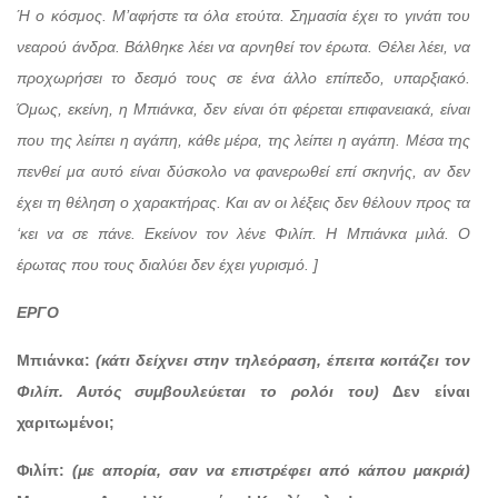
Ή ο κόσμος. Μ’αφήστε τα όλα ετούτα. Σημασία έχει το γινάτι του
νεαρού άνδρα. Βάλθηκε λέει να αρνηθεί τον έρωτα. Θέλει λέει, να
προχωρήσει το δεσμό τους σε ένα άλλο επίπεδο, υπαρξιακό.
Όμως, εκείνη, η Μπιάνκα, δεν είναι ότι φέρεται επιφανειακά, είναι
που της λείπει η αγάπη, κάθε μέρα, της λείπει η αγάπη. Μέσα της
πενθεί μα αυτό είναι δύσκολο να φανερωθεί επί σκηνής, αν δεν
έχει τη θέληση ο χαρακτήρας. Και αν οι λέξεις δεν θέλουν προς τα
‘κει να σε πάνε. Εκείνον τον λένε Φιλίπ. Η Μπιάνκα μιλά. Ο
έρωτας που τους διαλύει δεν έχει γυρισμό. ]
ΕΡΓΟ
Μπιάνκα:
(κάτι δείχνει στην τηλεόραση, έπειτα κοιτάζει τον
Φιλίπ. Αυτός συμβουλεύεται το ρολόι του)
Δεν είναι
χαριτωμένοι;
Φιλίπ:
(με απορία, σαν να επιστρέφει από κάπου μακριά)