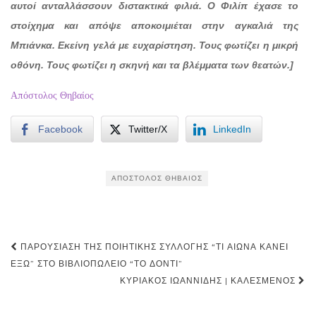
αυτοί ανταλλάσσουν διστακτικά φιλιά. Ο Φιλίπ έχασε το
στοίχημα και απόψε αποκοιμιέται στην αγκαλιά της
Μπιάνκα. Εκείνη γελά με ευχαρίστηση. Τους φωτίζει η μικρή
οθόνη. Τους φωτίζει η σκηνή και τα βλέμματα των θεατών.]
Απόστολος Θηβαίος
Facebook
Twitter/X
LinkedIn
ΑΠΌΣΤΟΛΟΣ ΘΗΒΑΊΟΣ
Post
ΠΑΡΟΥΣΊΑΣΗ ΤΗΣ ΠΟΙΗΤΙΚΉΣ ΣΥΛΛΟΓΉΣ “ΤΙ ΑΙΩΝΑ ΚΑΝΕΙ
navigation
ΕΞΩ” ΣΤΟ ΒΙΒΛΙΟΠΩΛΕΊΟ “ΤΟ ΔΌΝΤΙ”
ΚΥΡΙΆΚΟΣ ΙΩΑΝΝΊΔΗΣ | ΚΑΛΕΣΜΈΝΟΣ