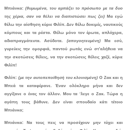
Μπιάνκα:
(θυμωμένα, του αρπάζει το πρόσωπο με τα δυο
της χέρια, σαν να θέλει να διαπιστώσει πως ζει)
Μα εγώ
θέλω την αίσθηση κύριε Φιλίπ. Δεν θέλω δοκιμές, ναυτικούς
κόμπους και τα ρέστα. Θέλω μόνο τον έρωτα, απλόχερα,
αδιαπραγμάτευτα. Ασύδοτα.
(απογοητευμένη)
Μα εσύ,
γυρεύεις την ομορφιά, παντού ρωτάς ενώ στ’αλήθεια να
την σκοτώσεις θέλεις, να την σκοτώσεις θέλεις χαζέ, κύριε
Φιλίπ!
Φιλίπ:
(με την αυτοπεποίθησή του κλονισμένη)
Ο Ζακ και η
Μπεά τα καταφέρανε. Έναν ολόκληρο μήνα και δεν
αγγίξανε ο ένας τον άλλον. Μου τα ‘λεγε ο Ζακ. Τώρα η
αγάπη τους βάθυνε. Δεν είναι σπουδαίο κάτι τέτοιο
Μπιάνκα;
Μπιάνκα: Να τους πεις να προσέχουν μην τύχει και