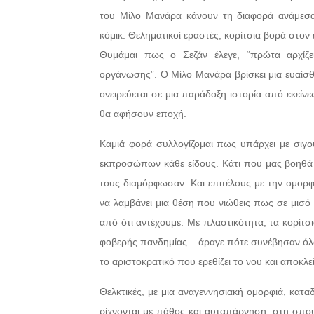
του Μίλο Μανάρα κάνουν τη διαφορά ανάμεσ
κόμικ. Θεληματικοί εραστές, κορίτσια βορά στο
Θυμάμαι πως ο Σεζάν έλεγε, “πρώτα αρχίζε
οργάνωσης”. Ο Μίλο Μανάρα βρίσκει μια ευαίσθη
ονειρεύεται σε μια παράδοξη ιστορία από εκείνε
θα αφήσουν εποχή.
Καμιά φορά συλλογίζομαι πως υπάρχει με σιγου
εκπροσώπων κάθε είδους. Κάτι που μας βοηθά να
τους διαμόρφωσαν. Και επιτέλους με την ομορφι
να λαμβάνει μια θέση που νιώθεις πως σε μισό 
από ότι αντέχουμε. Με πλαστικότητα, τα κορίτσ
φοβερής πανδημίας – άραγε πότε συνέβησαν όλα 
το αριστοκρατικό που ερεθίζει το νου και αποκλεί
Θελκτικές, με μια αναγεννησιακή ομορφιά, κατα
ρίχνονται με πάθος και αυταπάρνηση
στη σπου