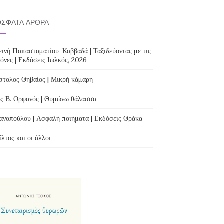
ΣΦΑΤΑ ΆΡΘΡΑ
ινή Παπασταματίου-Καββαδά | Ταξιδεύοντας με τις
όνες | Εκδόσεις Ιωλκός, 2026
τολος Θηβαίος | Μικρή κάμαρη
ς Β. Ορφανός | Θυμώνω θάλασσα
ανοπούλου | Ασφαλή ποιήματα | Εκδόσεις Θράκα
λτος και οι άλλοι