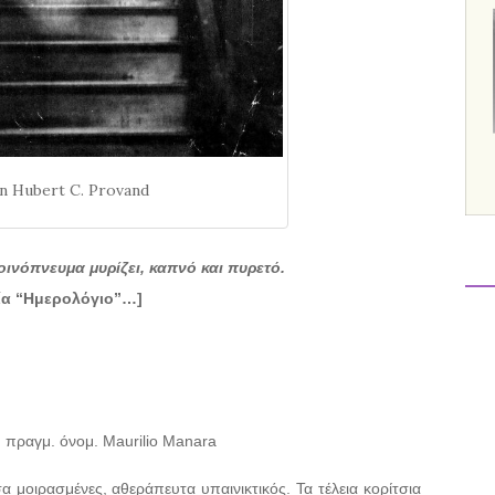
n Hubert C. Provand
οινόπνευμα μυρίζει, καπνό και πυρετό.
ία “Ημερολόγιο”…]
 πραγμ. όνομ. Maurilio Manara
σα μοιρασμένες, αθεράπευτα υπαινικτικός. Τα τέλεια κορίτσια