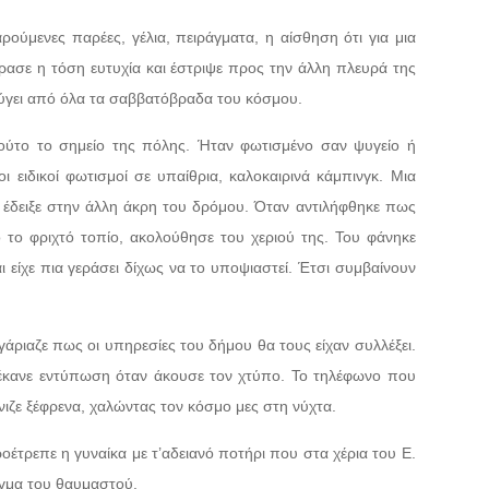
ύμενες παρέες, γέλια, πειράγματα, η αίσθηση ότι για μια
ασε η τόση ευτυχία και έστριψε προς την άλλη πλευρά της
εφύγει από όλα τα σαββατόβραδα του κόσμου.
τούτο το σημείο της πόλης. Ήταν φωτισμένο σαν ψυγείο ή
 ειδικοί φωτισμοί σε υπαίθρια, καλοκαιρινά κάμπινγκ. Μια
υ έδειξε στην άλλη άκρη του δρόμου. Όταν αντιλήφθηκε πως
τό το φριχτό τοπίο, ακολούθησε του χεριού της. Του φάνηκε
ι είχε πια γεράσει δίχως να το υποψιαστεί. Έτσι συμβαίνουν
ριαζε πως οι υπηρεσίες του δήμου θα τους είχαν συλλέξει.
υ έκανε εντύπωση όταν άκουσε τον χτύπο. Το τηλέφωνο που
νιζε ξέφρενα, χαλώντας τον κόσμο μες στη νύχτα.
τρεπε η γυναίκα με τ’αδειανό ποτήρι που στα χέρια του Ε.
ίγμα του θαυμαστού.