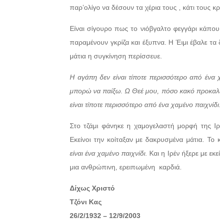
παρ’ολίγο να δέσουν τα χέρια τους , κάτι τους κ
Είναι σίγουρο πως το νιόβγαλτο φεγγάρι κάπου 
παραμένουν γκρίζα και έξυπνα. Η Έιμι έβαλε τα
μάτια η συγκίνηση περίσσευε.
Η αγάπη δεν είναι τίποτε περισσότερο από ένα 
μπορώ να παίξω. Ω Θεέ μου, πόσο κακό προκαλέσ
είναι τίποτε περισσότερο από ένα χαμένο παιχνίδι
Στο τζάμι φάνηκε η χαμογελαστή μορφή της Ιρ
Εκείνοι την κοίταξαν με δακρυσμένα μάτια. Το 
είναι ένα χαμένο παιχνίδι.
Και η Ιρέν ήξερε με ε
μια ανθρώπινη, ερειπωμένη
καρδιά.
Δίχως Χριστό
Τζόνι Κας
26/2/1932 – 12/9/2003