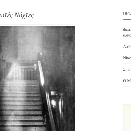
ωτές Νύχτες
ΠΡΌ
Φωτε
αλκυ
Απόσ
Νίκο
Σ. Π
Ο Μί