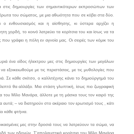
α στις δημιουργίες των σημαντικότερων εκπροσώπων των
ν έρωτα του σώματος, με μια αθωότητα που σε κόβει στα δύο.
ι ο ενθουσιασμός και η αίσθησης, κι ύστερα αρχίζει η
τη χορδή, το κοινό λατρεύει τα κορίτσια του και ίσως να τα
ς που γράφει η πόλη εν αγνοία μας. Οι σειρές των κόμικ του
ριά ένα είδος ήλεκτρου μες στις δημιουργίες των μεγάλων
 εξοικειωθούμε με τις περιστάσεις, με τις μυθολογίες που
ά. Σε κάθε σκίτσο, ο καλλιτέχνης κάνει το δημιούργημά του
λεπτό θα αλλάξει. Μια στάση γλυπτική, ίσως πιο ζωγραφική
ια του Μίλο Μανάρα, άλλοτε με τη μάσκα τους τον καιρό της
αυτά; – να διατηρούν στο ακέραιο τον ερωτισμό τους , κάτι
ει κάθε φτήνια.
δικασμένες μες στην δροσιά τους να λατρεύουν τα σώμα, να
δή των ηδονών. Τ’απολαυστικά κορίτσια του Μίλο Μανάρα