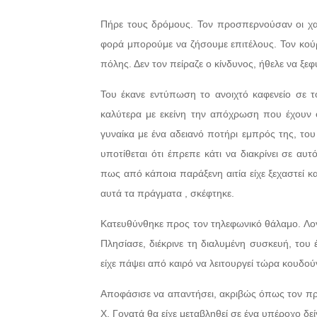
Πήρε τους δρόμους. Τον προσπερνούσαν οι χαρο
φορά μπορούμε να ζήσουμε επιτέλους. Τον κούρ
πόλης. Δεν τον πείραζε ο κίνδυνος, ήθελε να ξ
Του έκανε εντύπωση το ανοιχτό καφενείο σε 
καλύτερα με εκείνη την απόχρωση που έχουν οι
γυναίκα με ένα αδειανό ποτήρι εμπρός της, το
υποτίθεται ότι έπρεπε κάτι να διακρίνει σε αυ
πως από κάποια παράξενη αιτία είχε ξεχαστεί κα
αυτά τα πράγματα , σκέφτηκε.
Κατευθύνθηκε προς τον τηλεφωνικό θάλαμο. Λογά
Πλησίασε, διέκρινε τη διαλυμένη συσκευή, το
είχε πάψει από καιρό να λειτουργεί τώρα κουδού
Αποφάσισε να απαντήσει, ακριβώς όπως τον προέ
Χ. Γονατά θα είχε μεταβληθεί σε ένα υπέροχο δε