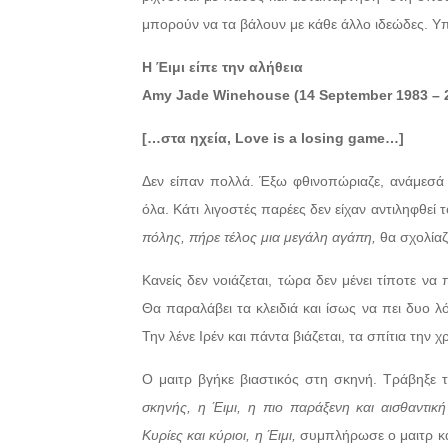
μπορούν να τα βάλουν με κάθε άλλο ιδεώδες. Υ
Η Έιμι είπε την αλήθεια
Amy Jade Winehouse (14 September 1983 – 2
[…στα ηχεία, Love is a losing game…]
Δεν είπαν πολλά. Έξω φθινοπώριαζε, ανάμεσά τ
όλα. Κάτι λιγοστές παρέες δεν είχαν αντιληφθεί
πόλης, πήρε τέλος μια μεγάλη αγάπη,
θα σχολίαζ
Κανείς δεν νοιάζεται, τώρα δεν μένει τίποτε να
Θα παραλάβει τα κλειδιά και ίσως να πει δυο λ
Την λένε Ιρέν και πάντα βιάζεται, τα σπίτια την 
Ο μαιτρ βγήκε βιαστικός στη σκηνή. Τράβηξε 
σκηνής, η Έιμι, η πιο παράξενη και αισθαντικ
Κυρίες και κύριοι, η Έιμι,
συμπλήρωσε ο μαιτρ κα