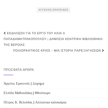
ΆΓΓΕΛΟΣ ΕΡΑΤΕΙΝΌΣ
Post
ΕΚΔΉΛΩΣΗ ΓΙΑ ΤΟ ΈΡΓΟ ΤΟΥ ΗΛΊΑ Χ.
navigation
ΠΑΠΑΔΗΜΗΤΡΑΚΌΠΟΥΛΟΥ | ΔΗΜΌΣΙΑ ΚΕΝΤΡΙΚΉ ΒΙΒΛΙΟΘΉΚΗ
ΤΗΣ ΒΈΡΟΙΑΣ
ΠΟΛΙΟΡΚΗΤΙΚΌΣ ΚΡΙΌΣ – ΜΙΑ ΙΣΤΟΡΊΑ ΠΑΡΕΞΗΓΉΣΕΩΝ
ΠΡΌΣΦΑΤΑ ΆΡΘΡΑ
Άγγελος Ερατεινός | Δώρημα
Ελπίδα Μαθιουδάκη | Φθινόπωρο
Πέτρος Κ. Βελούδας | Αλλιώτικα καλοκαίρια