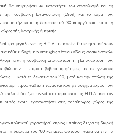
ική θα επιχειρήσει να κατακτήσει τον σοσιαλισμό και τη
ε την Κουβανική Επανάσταση (1959) και το κύμα των
απ’ αυτήν κατά τη δεκαετία τού ’60 κι αργότερα, κατά τη
ς χώρες τής Κεντρικής Αμερικής.
διαίτερα μεγάλο για τις Η.Π.Α., οι οποίες θα κινητοποιήσουν
α κάθε ενδεχόμενο επιτυχίας τέτοιου είδους σοσιαλιστικών
Ακόμη κι αν η Κουβανική Επανάσταση ή η Επανάσταση των
επιβιώσουν – παρότι βέβαια αμφότερες με τις γνωστές
σεις, – κατά τη δεκαετία τού ’90, μετά και την πτώση τής
 γενικότερη προσπάθεια επαναστατικού μετασχηματισμού των
λύ απλά διότι έχει πνιγεί στο αίμα από τις Η.Π.Α. και τον
υ αυτές έχουν εγκαταστήσει στις ταλαίπωρες χώρες τής
λογικο-πολιτικού χαρακτήρα˙ κύριος υπαίτιος δε για τη διαρκή
Από τη δεκαετία τού ’80 και μετά, ωστόσο, παύει να έχει τα