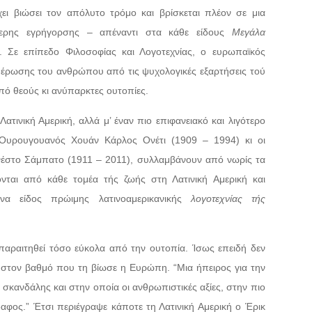
ι βιώσει τον απόλυτο τρόμο και βρίσκεται πλέον σε μια
τερης εγρήγορσης – απέναντι στα κάθε είδους
Μεγάλα
. Σε επίπεδο Φιλοσοφίας και Λογοτεχνίας, ο ευρωπαϊκός
θέρωσης του ανθρώπου από τις ψυχολογικές εξαρτήσεις τού
πό θεούς κι ανύπαρκτες ουτοπίες.
ατινική Αμερική, αλλά μ’ έναν πιο επιφανειακό και λιγότερο
 Ουρουγουανός Χουάν Κάρλος Ονέτι (1909 – 1994) κι οι
ρνέστο Σάμπατο (1911 – 2011), συλλαμβάνουν από νωρίς τα
νται από κάθε τομέα τής ζωής στη Λατινική Αμερική και
α είδος πρώιμης λατινοαμερικανικής
λογοτεχνίας τής
 παραιτηθεί τόσο εύκολα από την ουτοπία. Ίσως επειδή δεν
υ στον βαθμό που τη βίωσε η Ευρώπη. “Μια ήπειρος για την
σκανδάλης και στην οποία οι ανθρωπιστικές αξίες, στην πιο
αφος.” Έτσι περιέγραψε κάποτε τη Λατινική Αμερική ο Έρικ