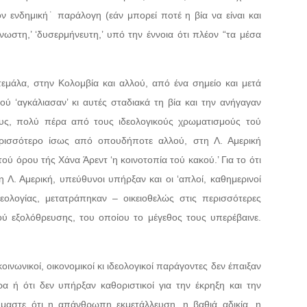
έον ενδημική˙ παράλογη (εάν μπορεί ποτέ η βία να είναι και
γνωστη,’ ‘δυσερμήνευτη,’ υπό την έννοια ότι πλέον “τα μέσα
εμάλα, στην Κολομβία και αλλού, από ένα σημείο και μετά
ύ ‘αγκάλιασαν’ κι αυτές σταδιακά τη βία και την ανήγαγαν
ους, πολύ πέρα από τους ιδεολογικούς χρωματισμούς τού
ερισσότερο ίσως από οπουδήποτε αλλού, στη Λ. Αμερική
ύ όρου τής Χάνα Άρεντ ‘η κοινοτοπία τού κακού.’ Για το ότι
η Λ. Αμερική, υπεύθυνοι υπήρξαν και οι ‘απλοί, καθημερινοί
δεολογίας, μετατράπηκαν – οικειοθελώς στις περισσότερες
ύ εξολόθρευσης, του οποίου το μέγεθος τους υπερέβαινε.
κοινωνικοί, οικονομικοί κι ιδεολογικοί παράγοντες δεν έπαιξαν
ρα ή ότι δεν υπήρξαν καθοριστικοί για την έκρηξη και την
μαστε ότι η απάνθρωπη εκμετάλλευση, η βαθιά αδικία, η