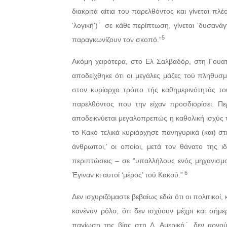
διακριτά αίτια του παρελθόντος και γίνεται πλ
‘λογική’)˙ σε κάθε περίπτωση, γίνεται ‘δυσανά
5
παραγκωνίζουν τον σκοπό.”
Ακόμη χειρότερα, στο Ελ Σαλβαδόρ, στη Γουατ
αποδείχθηκε ότι οι μεγάλες μάζες τού πληθυσμο
στον κυρίαρχο τρόπο τής καθημερινότητάς τ
παρελθόντος που την είχαν προσδιορίσει. Π
αποδεικνύεται μεγαλοπρεπώς η καθολική ισχύς το
το Κακό τελικά κυριάρχησε πανηγυρικά (και) στ
άνθρωποι,’ οι οποίοι, μετά τον θάνατο της ι
περιπτώσεις – σε “υπαλλήλους ενός μηχανισμο
6
Έγιναν κι αυτοί ‘μέρος’ τού Κακού.”
Δεν ισχυριζόμαστε βεβαίως εδώ ότι οι πολιτικοί, 
κανέναν ρόλο, ότι δεν ισχύουν μέχρι και σήμε
παγίωση της βίας στη Λ. Αμερική˙ δεν αρνού