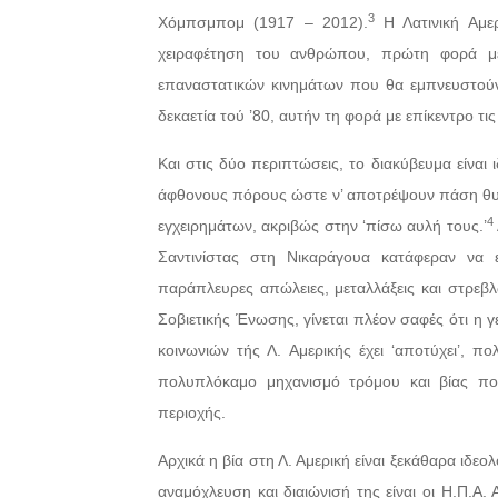
3
Χόμπσμπομ (1917 – 2012).
Η Λατινική Αμερ
χειραφέτηση του ανθρώπου, πρώτη φορά μ
επαναστατικών κινημάτων που θα εμπνευστούν 
δεκαετία τού ’80, αυτήν τη φορά με επίκεντρο τι
Και στις δύο περιπτώσεις, το διακύβευμα είναι ι
άφθονους πόρους ώστε ν’ αποτρέψουν πάση θυσί
4
εγχειρημάτων, ακριβώς στην ‘πίσω αυλή τους.’
Σαντινίστας στη Νικαράγουα κατάφεραν να 
παράπλευρες απώλειες, μεταλλάξεις και στρεβλώ
Σοβιετικής Ένωσης, γίνεται πλέον σαφές ότι η
κοινωνιών τής Λ. Αμερικής έχει ‘αποτύχει’, πο
πολυπλόκαμο μηχανισμό τρόμου και βίας πο
περιοχής.
Αρχικά η βία στη Λ. Αμερική είναι ξεκάθαρα ιδεο
αναμόχλευση και διαιώνισή της είναι οι Η.Π.Α. 