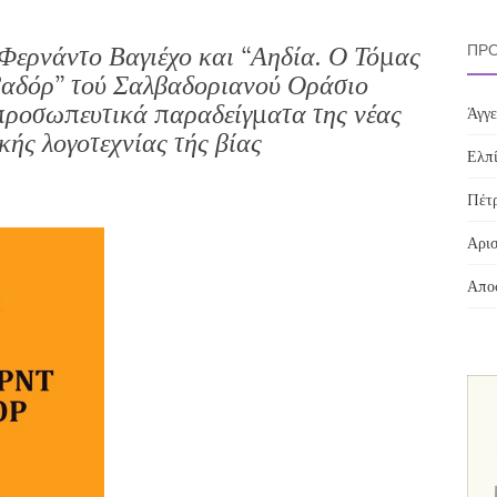
Φερνάντο Βαγιέχο και “Αηδία. Ο Τόμας
ΠΡΌ
αδόρ” τού Σαλβαδοριανού Οράσιο
ιπροσωπευτικά παραδείγματα της νέας
Άγγε
κής λογοτεχνίας τής βίας
Ελπί
Πέτρ
Αρισ
Αποσ