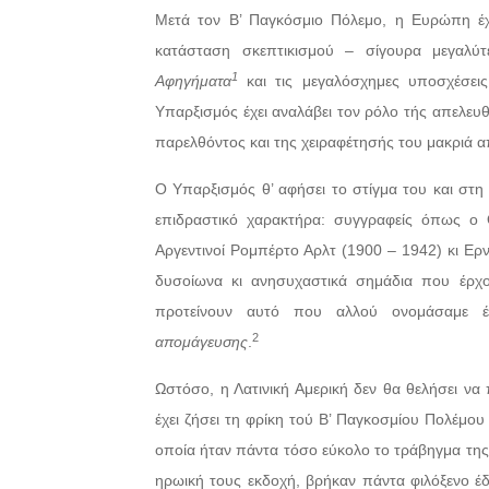
Μετά τον Β’ Παγκόσμιο Πόλεμο, η Ευρώπη έχε
κατάσταση σκεπτικισμού – σίγουρα μεγαλύ
1
Αφηγήματα
και τις μεγαλόσχημες υποσχέσεις
Υπαρξισμός έχει αναλάβει τον ρόλο τής απελευ
παρελθόντος και της χειραφέτησής του μακριά α
Ο Υπαρξισμός θ’ αφήσει το στίγμα του και στη Λ
επιδραστικό χαρακτήρα: συγγραφείς όπως ο
Αργεντινοί Ρομπέρτο Αρλτ (1900 – 1942) κι Ε
δυσοίωνα κι ανησυχαστικά σημάδια που έρχο
προτείνουν αυτό που αλλού ονομάσαμε έν
2
απομάγευσης
.
Ωστόσο, η Λατινική Αμερική δεν θα θελήσει να
έχει ζήσει τη φρίκη τού Β’ Παγκοσμίου Πολέμο
οποία ήταν πάντα τόσο εύκολο το τράβηγμα της 
ηρωική τους εκδοχή, βρήκαν πάντα φιλόξενο έδ