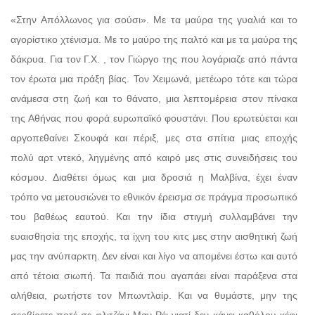
«Στην Απόλλωνος για σούσι». Με τα μαύρα της γυαλιά και το
αγορίστικο χτένισμα. Με το μαύρο της παλτό και με τα μαύρα της
δάκρυα. Για τον Γ.Χ. , τον Γιώργο της που λογάριαζε από πάντα
τον έρωτα μια πράξη βίας. Τον Χειμωνά, μετέωρο τότε και τώρα
ανάμεσα στη ζωή και το θάνατο, μια λεπτομέρεια στον πίνακα
της Αθήνας που φορά ευρωπαϊκό φουστάνι. Που ερωτεύεται και
αργοπεθαίνει Σκουφά και πέριξ, μες στα σπίτια μιας εποχής
πολύ αρτ ντεκό, ληγμένης από καιρό μες στις συνειδήσεις του
κόσμου. Διαθέτει όμως και μια δροσιά η Μαλβίνα, έχει έναν
τρόπο να μετουσιώνει το εθνικόν έρεισμα σε πράγμα προσωπικό
του βαθέως εαυτού. Και την ίδια στιγμή συλλαμβάνει την
ευαισθησία της εποχής, τα ίχνη του κιτς μες στην αισθητική ζωή
μας την ανύπαρκτη. Δεν είναι και λίγο να απομένει έστω και αυτό
από τέτοια σιωπή. Τα παιδιά που αγαπάει είναι παράξενα στα
αλήθεια, ρωτήστε τον Μπωντλαίρ. Και να θυμάστε, μην της
σερβίρετε ποτέ σε φλιτζάνι Μαν Ρέι γιατί δεν κάνει καθόλου κέφι