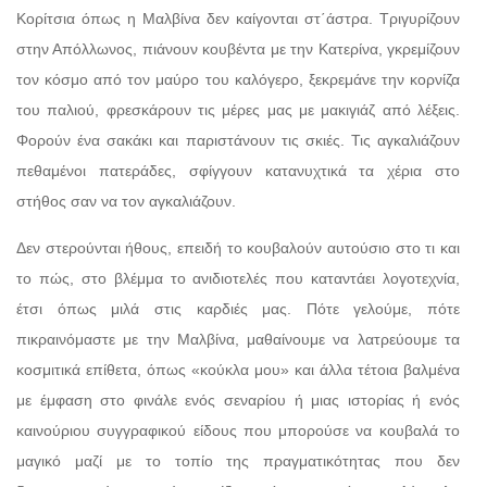
Κορίτσια όπως η Μαλβίνα δεν καίγονται στ΄άστρα. Τριγυρίζουν
στην Απόλλωνος, πιάνουν κουβέντα με την Κατερίνα, γκρεμίζουν
τον κόσμο από τον μαύρο του καλόγερο, ξεκρεμάνε την κορνίζα
του παλιού, φρεσκάρουν τις μέρες μας με μακιγιάζ από λέξεις.
Φορούν ένα σακάκι και παριστάνουν τις σκιές. Τις αγκαλιάζουν
πεθαμένοι πατεράδες, σφίγγουν κατανυχτικά τα χέρια στο
στήθος σαν να τον αγκαλιάζουν.
Δεν στερούνται ήθους, επειδή το κουβαλούν αυτούσιο στο τι και
το πώς, στο βλέμμα το ανιδιοτελές που καταντάει λογοτεχνία,
έτσι όπως μιλά στις καρδιές μας. Πότε γελούμε, πότε
πικραινόμαστε με την Μαλβίνα, μαθαίνουμε να λατρεύουμε τα
κοσμιτικά επίθετα, όπως «κούκλα μου» και άλλα τέτοια βαλμένα
με έμφαση στο φινάλε ενός σεναρίου ή μιας ιστορίας ή ενός
καινούριου συγγραφικού είδους που μπορούσε να κουβαλά το
μαγικό μαζί με το τοπίο της πραγματικότητας που δεν