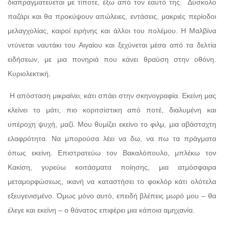
διαπραγματεύεται με τίποτε, έξω από τον εαυτό της.
Δύσκολο
παζάρι και θα προκύψουν απώλειες, εντάσεις, μακριές περίοδοι
μελαγχολίας, καιροί ειρήνης και άλλοι του πολέμου. Η Μαλβίνα
ντύνεται ναυτάκι του Αιγαίου και ξεχύνεται μέσα από τα δελτία
ειδήσεων, με μια πονηριά που κάνει θραύση στην οθόνη.
Κυριολεκτική.
Η απόσταση μικραίνει, κάτι σπάει στην σκηνογραφία. Εκείνη μας
κλείνει το μάτι, πιο κοριτσίστικη από ποτέ, διαλυμένη και
υπέροχη ψυχή, μαζί. Μου θυμίζει εκείνο το φιλμ, μια αβάσταχτη
ελαφρότητα. Να μπορούσα λέει να δω, να πω τα πράγματα
όπως εκείνη. Επιστρατεύω τον Βακαλόπουλο, μπλέκω τον
Κακίση, γυρεύω κοιτάσματα ποίησης, μια ατμόσφαιρα
μεταμορφώσεως, ικανή να καταστήσει το φοκλόρ κάτι ολότελα
εξευγενισμένο. Όμως μόνο αυτό, επειδή βλέπεις μωρό μου – θα
έλεγε και εκείνη – ο θάνατος επιφέρει μια κάποια αμηχανία.