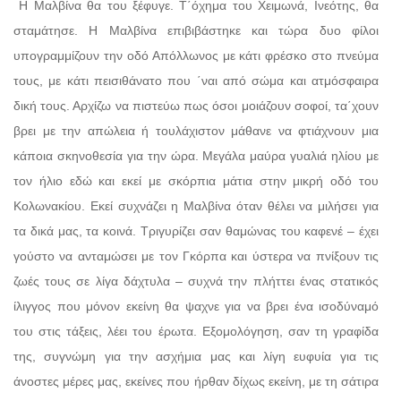
Η Μαλβίνα θα του ξέφυγε. Τ΄όχημα του Χειμωνά, Ινεότης, θα
σταμάτησε. Η Μαλβίνα επιβιβάστηκε και τώρα δυο φίλοι
υπογραμμίζουν την οδό Απόλλωνος με κάτι φρέσκο στο πνεύμα
τους, με κάτι πεισιθάνατο που ΄ναι από σώμα και ατμόσφαιρα
δική τους. Αρχίζω να πιστεύω πως όσοι μοιάζουν σοφοί, τα΄χουν
βρει με την απώλεια ή τουλάχιστον μάθανε να φτιάχνουν μια
κάποια σκηνοθεσία για την ώρα. Μεγάλα μαύρα γυαλιά ηλίου με
τον ήλιο εδώ και εκεί με σκόρπια μάτια στην μικρή οδό του
Κολωνακίου. Εκεί συχνάζει η Μαλβίνα όταν θέλει να μιλήσει για
τα δικά μας, τα κοινά. Τριγυρίζει σαν θαμώνας του καφενέ – έχει
γούστο να ανταμώσει με τον Γκόρπα και ύστερα να πνίξουν τις
ζωές τους σε λίγα δάχτυλα – συχνά την πλήττει ένας στατικός
ίλιγγος που μόνον εκείνη θα ψαχνε για να βρει ένα ισοδύναμό
του στις τάξεις, λέει του έρωτα. Εξομολόγηση, σαν τη γραφίδα
της, συγνώμη για την ασχήμια μας και λίγη ευφυία για τις
άνοστες μέρες μας, εκείνες που ήρθαν δίχως εκείνη, με τη σάτιρα