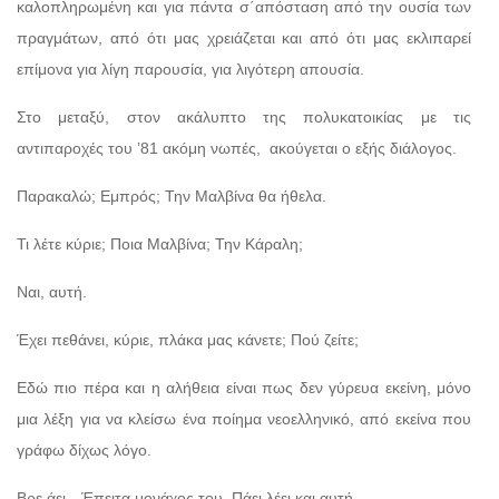
καλοπληρωμένη και για πάντα σ΄απόσταση από την ουσία των
πραγμάτων, από ότι μας χρειάζεται και από ότι μας εκλιπαρεί
επίμονα για λίγη παρουσία, για λιγότερη απουσία.
Στο μεταξύ, στον ακάλυπτο της πολυκατοικίας με τις
αντιπαροχές του ’81 ακόμη νωπές,
ακούγεται ο εξής διάλογος.
Παρακαλώ; Εμπρός; Την Μαλβίνα θα ήθελα.
Τι λέτε κύριε; Ποια Μαλβίνα; Την Κάραλη;
Ναι, αυτή.
Έχει πεθάνει, κύριε, πλάκα μας κάνετε; Πού ζείτε;
Εδώ πιο πέρα και η αλήθεια είναι πως δεν γύρευα εκείνη, μόνο
μια λέξη για να κλείσω ένα ποίημα νεοελληνικό, από εκείνα που
γράφω δίχως λόγο.
Βρε άει…Έπειτα μονάχος του. Πάει λέει και αυτή.