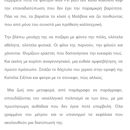
την επαναδιατύπωση που δεν έχει την παραμικρή βαρύτητα.
Πάει να πει, τα βαριέται τα κλισέ η Μαλβίνα και ζει πενθώντας
που από μόνο του συνιστά μια πρόθεση καλλιτεχνική.
Την βλέπω μονάχη της να ποζάρει με φόντο την πόλη, ολότελα
αθέλητα, ολότελα φυσικά. Οι φίλοι της περνούν, την φιλούν και
χάνονται. Θυμίζουν εραστές που δαπανήσανε την ευκαιρία τους.
Και εκείνη με κορίτσι αναγεννησιακό, μια ευθεία αμφισβήτηση, σε
πρώτο πρόσωπο. Σπάζει το δάχτυλο του χεριού στην οροφή της
Καπέλα Σιξτίνα και φεύγει με το σύννεφο, πώς αλλιώς;
Μια ζωή σαν μεταφορά, από παράγραφο σε παράγραφο,
σπουδάζοντας τον νεοελληνικό πολιτισμό εκ των έσω, με μια
πρωτόγνωρη αυθάδεια που δεν έγινε ποτέ υπερβολή. Όλα
γραμμένα του μέτρου και οι υπαινιγμοί τα κεφάλαια που
ακολουθούν μια διατύπωσή της.