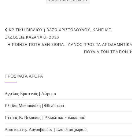
ΑΠΌΣΤΟΛΟΣ ΘΗΒΑΊΟΣ
Post
ΚΡΙΤΙΚΉ ΒΙΒΛΊΟΥ | ΒΆΣΩ ΧΡΙΣΤΟΔΟΎΛΟΥ, ΚΆΝΕ ΜΕ,
navigation
ΕΚΔΌΣΕΙΣ ΚΑΖΑΝΆΚΙ, 2023
Η ΠΟΊΗΣΗ ΠΟΤΈ ΔΕΝ ΣΙΩΠΆ: ‘ΥΜΝΟΣ ΠΡΟΣ ΤΑ ΑΠΟΔΗΜΗΤΙΚΆ
ΠΟΥΛΙΆ ΤΩΝ ΤΕΜΠΏΝ
ΠΡΌΣΦΑΤΑ ΆΡΘΡΑ
Άγγελος Ερατεινός | Δώρημα
Ελπίδα Μαθιουδάκη | Φθινόπωρο
Πέτρος Κ. Βελούδας | Αλλιώτικα καλοκαίρια
Αριστομένης Λαγουβάρδος | Έλα στου χωριού