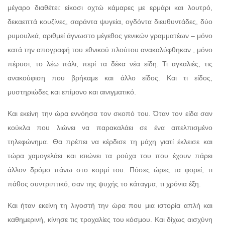
μέγαρο διαθέτει: είκοσι οχτώ κάμαρες με ερμάρι και λουτρό,
δεκαεπτά κουζίνες, σαράντα ψυγεία, ογδόντα διευθυντάδες, δύο
ρυμουλκά, αριθμεί άγνωστο μέγεθος γενικών γραμματέων – μόνο
κατά την απογραφή του εθνικού πλούτου ανακαλύφθηκαν , μόνο
πέρυσι, το λέω πάλι, περί τα δέκα νέα είδη. Τι αγκαλιές, τις
ανακούφιση που βρήκαμε και άλλο είδος. Και τι είδος,
μυστηριώδες και επίμονο και αινιγματικό.
Και εκείνη την ώρα εννόησα τον σκοπό του. Όταν τον είδα σαν
κούκλα που λιώνει να παρακαλάει σε ένα απελπισμένο
τηλεφώνημα. Θα πρέπει να κέρδισε τη μάχη γιατί έκλεισε και
τώρα χαμογελάει και ισιώνει τα ρούχα του που έχουν πάρει
άλλον δρόμο πάνω στο κορμί του. Πόσες ώρες τα φορεί, τι
πάθος συντριπτικό, σαν της ψυχής το κάταγμα, τι χρόνια έξη.
Και ήταν εκείνη τη λιγοστή την ώρα που μια ιστορία απλή και
καθημερινή, κίνησε τις τροχαλίες του κόσμου. Και δίχως αισχύνη