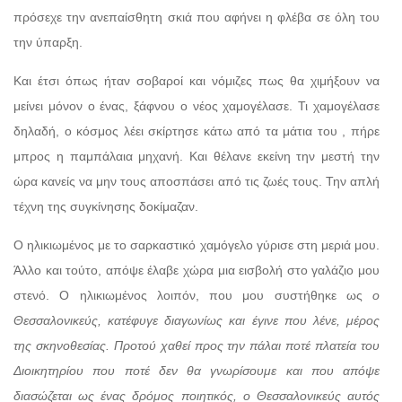
πρόσεχε την ανεπαίσθητη σκιά που αφήνει η φλέβα σε όλη του
την ύπαρξη.
Και έτσι όπως ήταν σοβαροί και νόμιζες πως θα χιμήξουν να
μείνει μόνον ο ένας, ξάφνου ο νέος χαμογέλασε. Τι χαμογέλασε
δηλαδή, ο κόσμος λέει σκίρτησε κάτω από τα μάτια του , πήρε
μπρος η παμπάλαια μηχανή. Και θέλανε εκείνη την μεστή την
ώρα κανείς να μην τους αποσπάσει από τις ζωές τους. Την απλή
τέχνη της συγκίνησης δοκίμαζαν.
Ο ηλικιωμένος με το σαρκαστικό χαμόγελο γύρισε στη μεριά μου.
Άλλο και τούτο, απόψε έλαβε χώρα μια εισβολή στο γαλάζιο μου
στενό. Ο ηλικιωμένος λοιπόν, που μου συστήθηκε ως
ο
Θεσσαλονικεύς, κατέφυγε διαγωνίως και έγινε που λένε, μέρος
της σκηνοθεσίας. Προτού χαθεί προς την πάλαι ποτέ πλατεία του
Διοικητηρίου που ποτέ δεν θα γνωρίσουμε και που απόψε
διασώζεται ως ένας δρόμος ποιητικός, ο Θεσσαλονικεύς αυτός