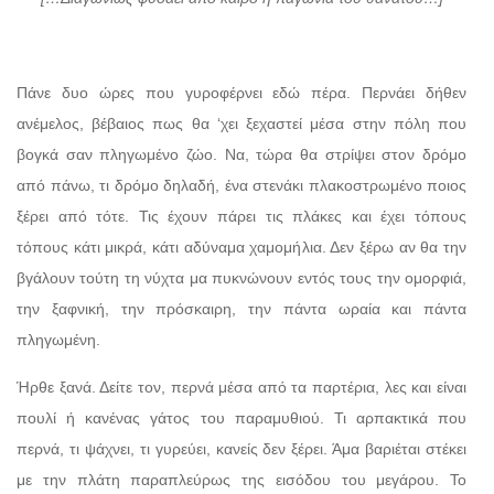
Πάνε δυο ώρες που γυροφέρνει εδώ πέρα. Περνάει δήθεν
ανέμελος, βέβαιος πως θα ‘χει ξεχαστεί μέσα στην πόλη που
βογκά σαν πληγωμένο ζώο. Να, τώρα θα στρίψει στον δρόμο
από πάνω, τι δρόμο δηλαδή, ένα στενάκι πλακοστρωμένο ποιος
ξέρει από τότε. Τις έχουν πάρει τις πλάκες και έχει τόπους
τόπους κάτι μικρά, κάτι αδύναμα χαμομήλια. Δεν ξέρω αν θα την
βγάλουν τούτη τη νύχτα μα πυκνώνουν εντός τους την ομορφιά,
την ξαφνική, την πρόσκαιρη, την πάντα ωραία και πάντα
πληγωμένη.
Ήρθε ξανά. Δείτε τον, περνά μέσα από τα παρτέρια, λες και είναι
πουλί ή κανένας γάτος του παραμυθιού. Τι αρπακτικά που
περνά, τι ψάχνει, τι γυρεύει, κανείς δεν ξέρει. Άμα βαριέται στέκει
με την πλάτη παραπλεύρως της εισόδου του μεγάρου. Το