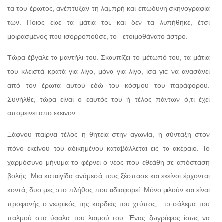
τα του έρωτος, ανέπτυξαν τη λαμπρή και επώδυνη σκηνογραφία
των. Ποιος είδε τα μάτια του και δεν τα λυπήθηκε, έτσι
μοιρασμένος που ισορροπούσε, το
ετοιμοθάνατο άστρο.
Τώρα έβγαλε το μαντήλι του. Σκουπίζει το μέτωπό του, τα μάτια
του κλειστά κρατά για λίγο, μόνο για λίγο, ίσα για να ανασάνει
από τον έρωτα αυτού εδώ του κόσμου του παράφορου.
Συνήλθε, τώρα είναι ο εαυτός του ή τέλος πάντων ό,τι έχει
απομείνει από εκείνον.
Ξάφνου παίρνει τέλος η θητεία στην αγωνία, η σύνταξη στον
πόνο εκείνου του αδικημένου καταβάλλεται εις το ακέραιο. Το
χαρμόσυνο μήνυμα το φέρνει ο νέος που εθεάθη σε απόσταση
βολής. Μια καταιγίδα ανάμεσά τους ξέσπασε και εκείνοι έρχονται
κοντά, δυο μες στο πλήθος που αδιαφορεί. Μόνο μιλούν και είναι
προφανής ο νευρικός της καρδιάς του χτύπος,
το σάλεμα του
παλμού στα ύφαλα του λαιμού του. Ένας ζωγράφος ίσως να