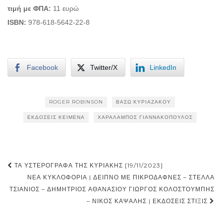
τιμή με ΦΠΑ:
11 ευρώ
ISBN:
978-618-5642-22-8
Facebook
Twitter/X
LinkedIn
ROGER ROBINSON
ΒΆΣΩ ΚΥΡΙΑΖΆΚΟΥ
ΕΚΔΌΣΕΙΣ ΚΕΙΜΕΝΑ
ΧΑΡΆΛΑΜΠΟΣ ΓΙΑΝΝΑΚΌΠΟΥΛΟΣ
Post
ΤΑ ΥΣΤΕΡΌΓΡΑΦΑ ΤΗΣ ΚΥΡΙΑΚΉΣ [19/11/2023]
navigation
ΝΈΑ ΚΥΚΛΟΦΟΡΊΑ | ΔΕΊΠΝΟ ΜΕ ΠΙΚΡΟΔΆΦΝΕΣ – ΣΤΈΛΛΑ
ΤΣΙΆΝΙΟΣ – ΔΗΜΉΤΡΙΟΣ ΑΘΑΝΑΣΊΟΥ ΓΙΏΡΓΟΣ ΚΟΛΟΣΤΟΎΜΠΗΣ
– ΝΊΚΟΣ ΚΑΨΆΛΗΣ | ΕΚΔΌΣΕΙΣ ΣΤΊΞΙΣ