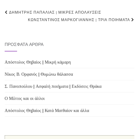
Post
ΔΗΜΉΤΡΗΣ ΠΑΠΑΛΙΆΣ | ΜΙΚΡΈΣ ΑΠΟΛΑΎΣΕΙΣ
navigation
ΚΩΝΣΤΑΝΤΊΝΟΣ ΜΑΡΚΟΓΙΆΝΝΗΣ | ΤΡΊΑ ΠΟΙΉΜΑΤΑ
ΠΡΌΣΦΑΤΑ ΆΡΘΡΑ
Απόστολος Θηβαίος | Μικρή κάμαρη
Νίκος Β. Ορφανός | Θυμώνω θάλασσα
Σ. Πανοπούλου | Ασφαλή ποιήματα | Εκδόσεις Θράκα
Ο Μίλτος και οι άλλοι
Απόστολος Θηβαίος | Κατά Ματθαίον και άλλα