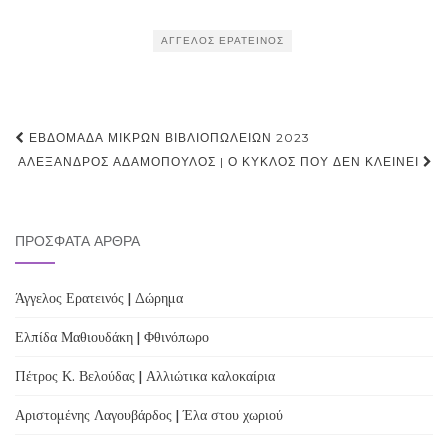
ΆΓΓΕΛΟΣ ΕΡΑΤΕΙΝΌΣ
Post
ΕΒΔΟΜΑΔΑ ΜΙΚΡΩΝ ΒΙΒΛΙΟΠΩΛΕΙΩΝ 2023
navigation
ΑΛΈΞΑΝΔΡΟΣ ΑΔΑΜΌΠΟΥΛΟΣ | Ο ΚΎΚΛΟΣ ΠΟΥ ΔΕΝ ΚΛΕΊΝΕΙ
ΠΡΌΣΦΑΤΑ ΆΡΘΡΑ
Άγγελος Ερατεινός | Δώρημα
Ελπίδα Μαθιουδάκη | Φθινόπωρο
Πέτρος Κ. Βελούδας | Αλλιώτικα καλοκαίρια
Αριστομένης Λαγουβάρδος | Έλα στου χωριού