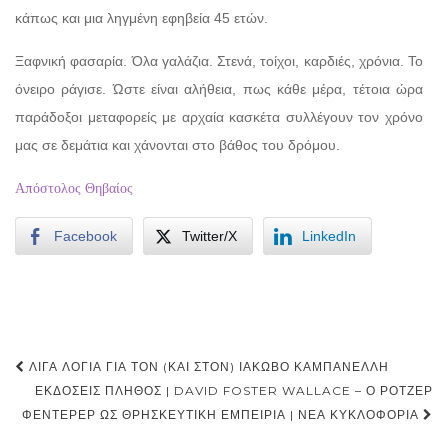
κάπως και μια ληγμένη εφηβεία 45 ετών.
Ξαφνική φασαρία. Όλα γαλάζια. Στενά, τοίχοι, καρδιές, χρόνια. Το
όνειρο ράγισε. Ώστε είναι αλήθεια, πως κάθε μέρα, τέτοια ώρα
παράδοξοι μεταφορείς με αρχαία κασκέτα συλλέγουν τον χρόνο
μας σε δεμάτια και χάνονται στο βάθος του δρόμου.
Απόστολος Θηβαίος
Facebook
Twitter/X
LinkedIn
Post
ΛΊΓΑ ΛΌΓΙΑ ΓΙΑ ΤΟΝ (ΚΑΙ ΣΤΟΝ) ΙΆΚΩΒΟ ΚΑΜΠΑΝΈΛΛΗ
navigation
ΕΚΔΌΣΕΙΣ ΠΛΉΘΟΣ | DAVID FOSTER WALLACE – Ο ΡΌΤΖΕΡ
ΦΈΝΤΕΡΕΡ ΩΣ ΘΡΗΣΚΕΥΤΙΚΉ ΕΜΠΕΙΡΊΑ | ΝΈΑ ΚΥΚΛΟΦΟΡΊΑ