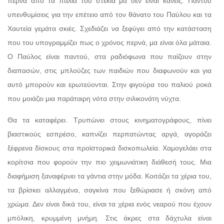
περνά από τα παλιά του στέκια μα δεν είναι κανείς. Παντού
υπενθυμίσεις για την επέτειο από τον θάνατο του Παύλου και τα
Χαυτεία γεμάτα σκιές. Σχεδιάζει να ξεφύγει από την κατάσταση
που του υπογραμμίζει πως ο χρόνος περνά, μα είναι όλα μάταια.
Ο Παύλος είναι παντού, στα ραδιόφωνα που παίζουν στην
διαπασών, στις μπλούζες των παιδιών που διαφωνούν και για
αυτό μπορούν και ερωτεύονται. Στην φιγούρα του παλιού ροκά
που μοιάζει μια παράταιρη νότα στην σιλικονάτη νύχτα.
Θα τα καταφέρει. Τρυπώνει στους κινηματογράφους, πίνει
βιαστικούς εσπρέσο, καπνίζει περπατώντας αργά, αγοράζει
ξέφρενα δίσκους στα προϊστορικά δισκοπωλεία. Χαμογελάει στα
κορίτσια που φορούν την πιο χειμωνιάτικη διάθεσή τους. Μια
διαφήμιση ξαναφέρνει τα γάντια στην μόδα. Κοιτάζει τα χέρια του,
τα βρίσκει αλλαγμένα, σαγκίνα που ξεθώριασε ή σκόνη από
χρώμα. Δεν είναι δικά του, είναι τα χέρια ενός νεαρού που έχουν
μπόλικη, κρυμμένη μνήμη. Στις άκρες στα δάχτυλα είναι