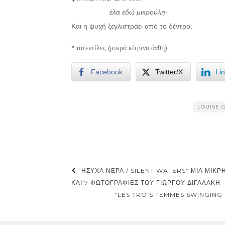
έλα εδώ μικρούλη-
Και η ψυχή ξεγλιστράει από το δέντρο.
*ποτεντίλες (μικρά κίτρινα άνθη)
Facebook
Twitter/X
Li
LOUISE 
Post
“ΉΣΥΧΑ ΝΕΡΆ / SILENT WATERS” ΜΙΑ ΜΙΚΡΉ
navigation
ΚΑΙ 7 ΦΩΤΟΓΡΑΦΊΕΣ ΤΟΥ ΓΙΏΡΓΟΥ ΔΙΓΑΛΆΚΗ
“LES TROIS FEMMES SWINGING 