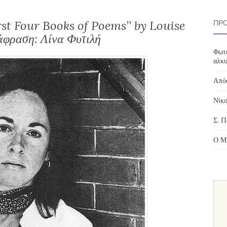
st Four Books of Poems’’ by Louise
ΠΡΌ
άφραση: Λίνα Φυτιλή
Φωτε
αλκυ
Απόσ
Νίκο
Σ. Π
Ο Μί