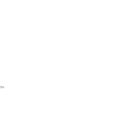
ου.
.