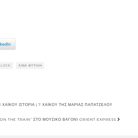
nkedIn
GLÜCK
ΛΊΝΑ ΦΥΤΙΛΉ
 ΧΑΪΚΟΎ ΙΣΤΟΡΊΑ | 7 ΧΑΪΚΟΎ ΤΗΣ ΜΑΡΊΑΣ ΠΑΠΑΤΖΈΛΟΥ
ON THE TRAIN” ΣΤΟ ΜΟΥΣΙΚΌ ΒΑΓΌΝΙ ORIENT EXPRESS