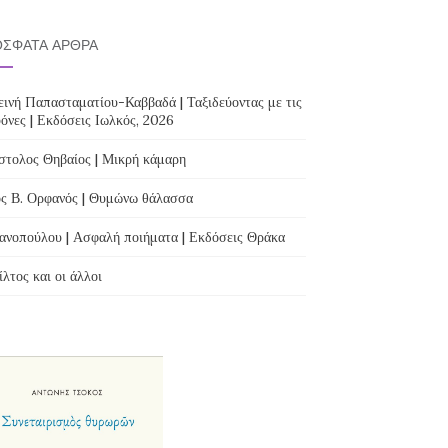
ΣΦΑΤΑ ΆΡΘΡΑ
ινή Παπασταματίου-Καββαδά | Ταξιδεύοντας με τις
όνες | Εκδόσεις Ιωλκός, 2026
τολος Θηβαίος | Μικρή κάμαρη
ς Β. Ορφανός | Θυμώνω θάλασσα
ανοπούλου | Ασφαλή ποιήματα | Εκδόσεις Θράκα
λτος και οι άλλοι