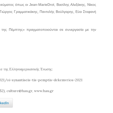
νεύματος όπως οι Jean-MarieDrot, Βασίλης Αλεξάκης, Νίκος
 Γιώργος Γραμματικάκης, Παντελής Βούλγαρης, Εύα Στεφανή
ς της Πέμπτης» πραγματοποιούνται σε συνεργασία με την
te της Ελληνοαμερικανικής Ένωσης:
21/oi-synantiseis-tis-pemptis-dekemvrios-2021
52), culture@hau.gr, www.hau.gr
nkedIn