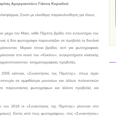
ρίτας Αμοργιανού
και
Γιάννη Κοριαλού
.
 πλατφόρμας Zoom με ελεύθερη παρακολούθηση για όλους
ιο μέχρι τον Μάιο, κάθε Πέμπτη βράδυ στο εντευκτήριο του
νας ή δύο φωτογράφοι παρουσίαζαν σε προβολή τη δουλειά
ίσκονταν. Μερικά τέτοια βράδια, αντί για φωτογραφικές
 μιλούσαν στο κοινό του «Κύκλου», συγκροτήματα κλασικής
ραγματοποιούνταν κινηματογραφικές προβολές.
υ 2005 κάποιες «Συναντήσεις της Πέμπτης», όπως είχαν
 επιτυχία σε αμφιθέατρα μουσείων και άλλων πολιτιστικών
τε παρουσιάσεις φωτογράφων και άλλοτε προβολές και
ο του 2018 οι «Συναντήσεις της Πέμπτης» γίνονταν στο
ραιώς). Εκτός από τους φωτογράφους, στις «Συναντήσεις»