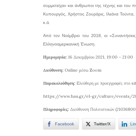
συμμετείχαν και άνθρωποι της τέχνης και του π
Κυπουργός, Χρήστος Ζουράρις, Ιλεάνα Τούντα,
κ.ά.
Από τον Νοέμβριο του 2018, οι «Συναντήσει
Ελληνοαμερικανική Ένωση.
Ημερομηνία:
16 Δεκεμβρίου 2021, 19:00 – 21:00
Διεύθυνση:
Online μέσω Zoom
Παρακολούθηση:
Eλεύθερη με προεγγραφές στο si
https://www.hau.gr/el-gr/culture/events/20
Πληροφορίες:
Διεύθυνση Πολιτιστικών (21036800
Facebook
Twitter/X
Li