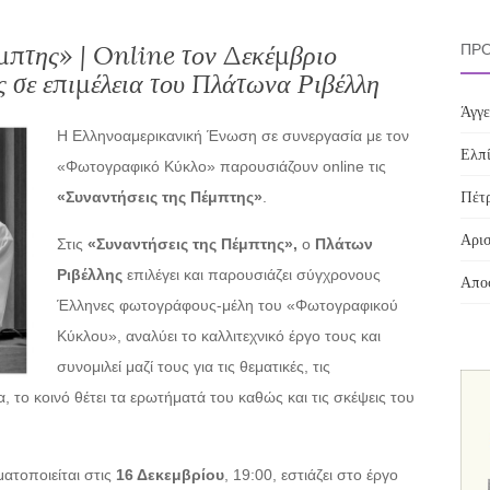
έμπτης» | Online τον Δεκέμβριο
ΠΡΌ
 σε επιμέλεια του Πλάτωνα Ριβέλλη
Άγγε
Η Ελληνοαμερικανική Ένωση σε συνεργασία με τον
Ελπί
«Φωτογραφικό Κύκλο» παρουσιάζουν online τις
Πέτρ
«Συναντήσεις της Πέμπτης»
.
Αρισ
Στις
«Συναντήσεις της Πέμπτης»,
ο
Πλάτων
Ριβέλλης
επιλέγει και παρουσιάζει σύγχρονους
Αποσ
Έλληνες φωτογράφους-μέλη του «Φωτογραφικού
Κύκλου», αναλύει το καλλιτεχνικό έργο τους και
συνομιλεί μαζί τους για τις θεματικές, τις
α, το κοινό θέτει τα ερωτήματά του καθώς και τις σκέψεις του
ατοποιείται στις
16 Δεκεμβρίου
, 19:00, εστιάζει στο έργο