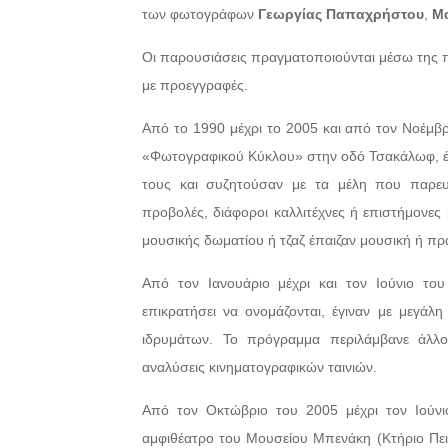
των φωτογράφων
Γεωργίας Παπαχρήστου
,
Μα
Οι παρουσιάσεις πραγματοποιούνται μέσω της
με προεγγραφές.
Από το 1990 μέχρι το 2005 και από τον Νοέμβρ
«Φωτογραφικού Κύκλου» στην οδό Τσακάλωφ, έ
τους και συζητούσαν με τα μέλη που παρευρ
προβολές, διάφοροι καλλιτέχνες ή επιστήμονες
μουσικής δωματίου ή τζαζ έπαιζαν μουσική ή π
Από τον Ιανουάριο μέχρι και τον Ιούνιο το
επικρατήσει να ονομάζονται, έγιναν με μεγάλη
ιδρυμάτων. Το πρόγραμμα περιλάμβανε άλλο
αναλύσεις κινηματογραφικών ταινιών.
Από τον Οκτώβριο του 2005 μέχρι τον Ιούνι
αμφιθέατρο του Μουσείου Μπενάκη (Κτήριο Πει