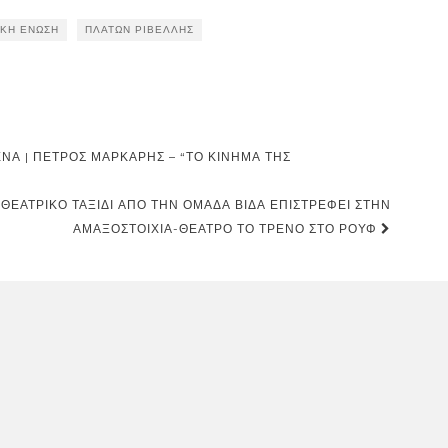
ΚΉ ΈΝΩΣΗ
ΠΛΆΤΩΝ ΡΙΒΈΛΛΗΣ
ΝΑ | ΠΈΤΡΟΣ ΜΆΡΚΑΡΗΣ – “ΤΟ ΚΊΝΗΜΑ ΤΗΣ
ΘΕΑΤΡΙΚΌ ΤΑΞΊΔΙ ΑΠΌ ΤΗΝ ΟΜΆΔΑ ΒΊΔΑ ΕΠΙΣΤΡΈΦΕΙ ΣΤΗΝ
ΑΜΑΞΟΣΤΟΙΧΊΑ-ΘΈΑΤΡΟ ΤΟ ΤΡΈΝΟ ΣΤΟ ΡΟΥΦ