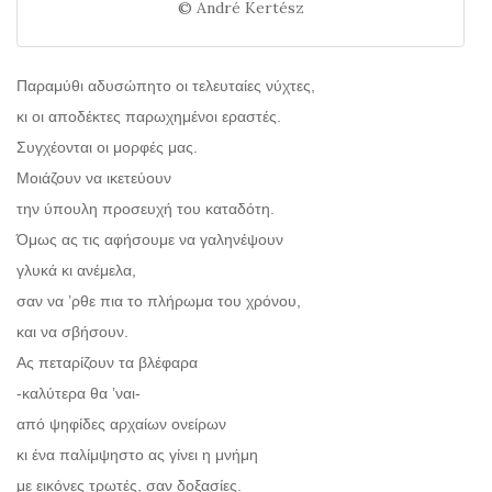
© André Kertész
Παραμύθι αδυσώπητο οι τελευταίες νύχτες,
κι οι αποδέκτες παρωχημένοι εραστές.
Συγχέονται οι μορφές μας.
Μοιάζουν να ικετεύουν
την ύπουλη προσευχή του καταδότη.
Όμως ας τις αφήσουμε να γαληνέψουν
γλυκά κι ανέμελα,
σαν να ’ρθε πια το πλήρωμα του χρόνου,
και να σβήσουν.
Ας πεταρίζουν τα βλέφαρα
-καλύτερα θα ’ναι-
από ψηφίδες αρχαίων ονείρων
κι ένα παλίμψηστο ας γίνει η μνήμη
με εικόνες τρωτές, σαν δοξασίες.