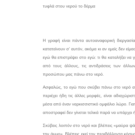
τυφλά στου νερού το δέρμα
Η γραφή είναι πάντα αυτοαναφορική διεργασί
κατατείνουν σ’ αυτόν, ακόμα κι αν εμείς δεν ε
εγώ θα επιστρέψει στο εγώ: τι θα καταλήξει να 
από τους άλλους, τις αντιδράσεις των άλλ
προσώπου μας πάνω στο νερό.
Ασφαλώς, το εγώ που σκύβει πάνω στο νερό α
περιέχει ήδη τις άλλες μορφές, είναι αδιαχώρι
μέσα από έναν ναρκισσιστικό ομφάλιο λώρο. Γιατ
αποστραφεί δεν γίνεται τελικά παρά να υπάρχει ή
Σκύβεις λοιπόν στο νερό και βλέπεις «μαύρα ψά
την άμμο». Βλέπεις εκεί τον περιβάλλοντα κόσμο