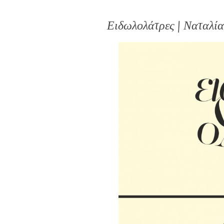
Ειδωλολάτρες | Ναταλί