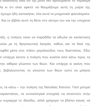
ά αδιανόητη ιδέα ότι όχι μόνο δεν αρνούμαστε το πέρασμα
ά κι ότι είναι εφικτό να θαυμάζουμε αυτή τη
μοίρα της
ου έχουμε ήδη κατοικήσει, όλα αυτά τα μνημονικά φαντάσματα:
 Και το βιβλίο αυτό τη θέτει στο κέντρο του και την υπηρετεί
ιξη, η ποίηση τείνει να παραδίδει τα είδωλα σε κατάσταση
εύει με τη θρησκευτική λατρεία, καθώς και τα δικά της
ληφθεί μέσα στις πλέον μεγαλειώδεις τους διαστάσεις. Εδώ
τί υπάρχει έκτοτε η ποίηση που κινείται από κάτω προς τα
ν αιθέρια γλώσσα των θεών. Και υπάρχει κι εκείνη που
ω, βεβηλώνοντας τη γλώσσα των θεών ώστε να μιλήσει
ς τα κάτω – την ποίηση της Ναταλίας Κατσού. Γιατί μπορεί
αραστάσεις, τα εννοιολογικά στοιχεία) να απαντούν στην
υ κυριαρχεί το ιδεώδες, αλλά γρήγορα τα βλέπει κανείς να