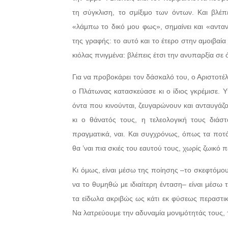
τη σύγκλιση, το σμίξιμο των όντων. Και βλέπ
«λάμπω το δικό μου φως», σημαίνει και «ανταν
της γραφής: το αυτό και το έτερο στην αμοιβαία
κιόλας πνιγμένα: βλέπεις έτσι την ανυπαρξία σ
Για να προβοκάρει τον δάσκαλό του, ο Αριστοτέ
ο Πλάτωνας κατασκεύασε κι ο ίδιος γκρέμισε. 
όντα που κινούνται, ζευγαρώνουν και ανταυγάζ
κι ο θάνατός τους, η τελεολογική τους διάσ
πραγματικά, ναι. Και συγχρόνως, όπως τα ποτά
θα ’ναι πια σκιές του εαυτού τους, χωρίς ζωικό 
Κι όμως, είναι μέσω της ποίησης –το σκεφτόμο
να το θυμηθώ με ιδιαίτερη ένταση– είναι μέσω 
τα είδωλα ακριβώς ως κάτι εκ φύσεως περαστικ
Να λατρεύουμε την αδυναμία μονιμότητάς τους, 