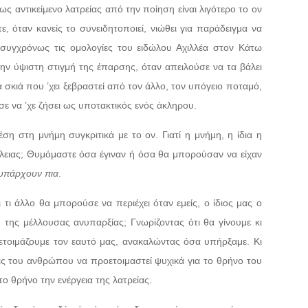
ς αντικείμενο λατρείας από την ποίηση είναι λιγότερο το ον
ε, όταν κανείς το συνειδητοποιεί, νιώθει για παράδειγμα να
αι συγχρόνως τις ομολογίες του ειδώλου Αχιλλέα στον Κάτω
την ύψιστη στιγμή της έπαρσης, όταν απειλούσε να τα βάλει
α σκιά που ’χει ξεβραστεί από τον άλλο, τον υπόγειο ποταμό,
ε να ’χε ζήσει ως υποτακτικός ενός άκληρου.
έση στη μνήμη συγκριτικά με το ον. Γιατί η μνήμη, η ίδια η
ώλειας; Θυμόμαστε όσα έγιναν ή όσα θα μπορούσαν να είχαν
 υπάρχουν πια
.
ι άλλο θα μπορούσε να περιέχει όταν εμείς, ο ίδιος μας ο
της μέλλουσας ανυπαρξίας; Γνωρίζοντας ότι θα γίνουμε κι
ετοιμάζουμε τον εαυτό μας, ανακαλώντας όσα υπήρξαμε. Κι
ες του ανθρώπου να προετοιμαστεί ψυχικά για το θρήνο του
 το θρήνο την ενέργεια της λατρείας.