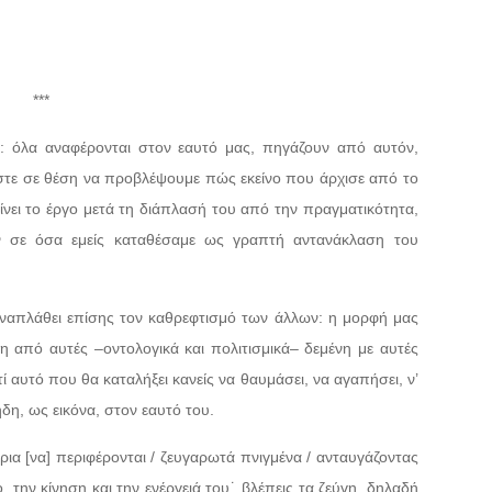
***
α: όλα αναφέρονται στον εαυτό μας, πηγάζουν από αυτόν,
ίμαστε σε θέση να προβλέψουμε πώς εκείνο που άρχισε από το
γίνει το έργο μετά τη διάπλασή του από την πραγματικότητα,
ων σε όσα εμείς καταθέσαμε ως γραπτή αντανάκλαση του
ναπλάθει επίσης τον καθρεφτισμό των άλλων: η μορφή μας
στη από αυτές –οντολογικά και πολιτισμικά– δεμένη με αυτές
ί αυτό που θα καταλήξει κανείς να θαυμάσει, να αγαπήσει, ν’
δη, ως εικόνα, στον εαυτό του.
ρια [να] περιφέρονται / ζευγαρωτά πνιγμένα / ανταυγάζοντας
, την κίνηση και την ενέργειά του˙ βλέπεις τα ζεύγη, δηλαδή