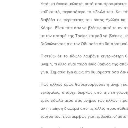
Υπό μια έννοια μάλιστα, αυτό που προσφέρεται ω
καθ’ εαυτό, περισσότερο το είδωλό του. Και τότ
διαβάζει τις περιπέτειες του όντος Αχιλλέα κ
Κόσμο. Είναι τότε σαν να βλέπεις αυτό το ον σ
με τον ποταμό της Τροίας και μαζί να βλέπεις μι
βεβαιώνοντας πια τον Οδυσσέα ότι θα προτιμούσ
Πιστεύω ότι το είδωλο λαμβάνει κεντρικότερη θ
μνήμη, τι άλλο είναι παρά ένας θρήνος της απ
γίνει. Σημασία έχει όμως ότι θυμόμαστε όσα
δεν
Πώς αλλιώς όμως θα λειτουργούσε η μνήμη και τ
εγκέφαλος, υπάρχει διαρκώς υπό την επίγνωση 
εμείς είδωλα μέσα στις μνήμες των άλλων, προ
αν η ποίηση διαφέρει από τις άλλες προσπάθει
εαυτού του, είναι ακριβώς γιατί εμβολίζει σ’ αυτό