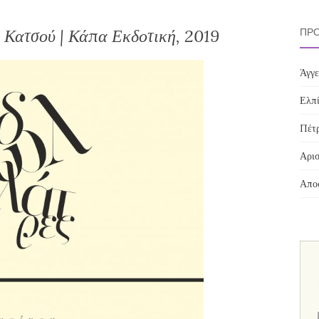
α Κατσού | Κάπα Εκδοτική, 2019
ΠΡΌ
Άγγε
Ελπί
Πέτρ
Αρισ
Αποσ