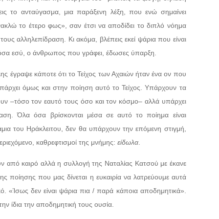
εις το ανταύγασμα, μια παράξενη λέξη, που ενώ σημαίνει
ακλώ το έτερο φως», σαν έτσι να αποδίδει το διπλό νόημα
 τους αλληλεπίδραση. Κι ακόμα, βλέπεις εκεί ψάρια που είναι
ε όσα εσύ, ο άνθρωπος που γράφει, έδωσες ύπαρξη.
λης έγραψε κάποτε ότι το Τείχος των Αχαιών ήταν ένα ον που
Υπάρχει όμως και στην ποίηση αυτό το Τείχος. Υπάρχουν τα
ουν –τόσο τον εαυτό τους όσο και τον κόσμο– αλλά υπάρχει
ταση. Όλα όσα βρίσκονται μέσα σε αυτό το ποίημα είναι
μια του Ηράκλειτου, δεν θα υπάρχουν την επόμενη στιγμή,
περιεχόμενο, καθρεφτισμοί της μνήμης:
είδωλα
.
υν από καιρό αλλά η συλλογή της Ναταλίας Κατσού με έκανε
της ποίησης που μας δίνεται η ευκαιρία να λατρεύουμε αυτά
ό. «Ίσως δεν είναι ψάρια πια / παρά κάποια αποδημητικά».
την ίδια την αποδημητική τους ουσία.