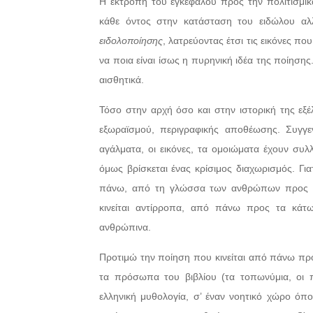
Η εκτροπή του εγκεφάλου προς την πολιτισμικ
κάθε όντος στην κατάσταση του ειδώλου αλλ
ειδολοποίησης
, λατρεύοντας έτσι τις εικόνες π
να ποια είναι ίσως η πυρηνική ιδέα της ποίησης.
αισθητικά.
Τόσο στην αρχή όσο και στην ιστορική της εξέλ
εξωραϊσμού, περιγραφικής αποθέωσης. Συγγεν
αγάλματα, οι εικόνες, τα ομοιώματα έχουν συλ
όμως βρίσκεται ένας κρίσιμος διαχωρισμός. Για
πάνω, από τη γλώσσα των ανθρώπων προς τη
κινείται αντίρροπα, από πάνω προς τα κάτ
ανθρώπινα.
Προτιμώ την ποίηση που κινείται από πάνω προ
τα πρόσωπα του βιβλίου (τα τοπωνύμια, οι π
ελληνική μυθολογία, σ’ έναν νοητικό χώρο όπο