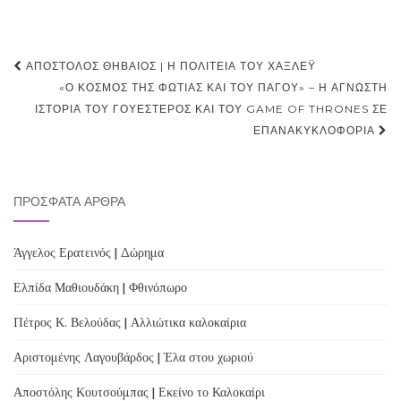
Post
ΑΠΌΣΤΟΛΟΣ ΘΗΒΑΊΟΣ | Η ΠΟΛΙΤΕΊΑ ΤΟΥ ΧΆΞΛΕΫ
navigation
«Ο ΚΌΣΜΟΣ ΤΗΣ ΦΩΤΙΆΣ ΚΑΙ ΤΟΥ ΠΆΓΟΥ» – Η ΆΓΝΩΣΤΗ
ΙΣΤΟΡΊΑ ΤΟΥ ΓΟΥΈΣΤΕΡΟΣ ΚΑΙ ΤΟΥ GAME OF THRONES ΣΕ
ΕΠΑΝΑΚΥΚΛΟΦΟΡΊΑ
ΠΡΌΣΦΑΤΑ ΆΡΘΡΑ
Άγγελος Ερατεινός | Δώρημα
Ελπίδα Μαθιουδάκη | Φθινόπωρο
Πέτρος Κ. Βελούδας | Αλλιώτικα καλοκαίρια
Αριστομένης Λαγουβάρδος | Έλα στου χωριού
Αποστόλης Κουτσούμπας | Εκείνο το Καλοκαίρι