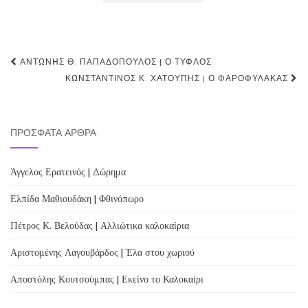
Post
ΑΝΤΏΝΗΣ Θ. ΠΑΠΑΔΌΠΟΥΛΟΣ | Ο ΤΥΦΛΌΣ
navigation
ΚΩΝΣΤΑΝΤΊΝΟΣ Κ. ΧΑΤΟΎΠΗΣ | Ο ΦΑΡΟΦΎΛΑΚΑΣ
ΠΡΌΣΦΑΤΑ ΆΡΘΡΑ
Άγγελος Ερατεινός | Δώρημα
Ελπίδα Μαθιουδάκη | Φθινόπωρο
Πέτρος Κ. Βελούδας | Αλλιώτικα καλοκαίρια
Αριστομένης Λαγουβάρδος | Έλα στου χωριού
Αποστόλης Κουτσούμπας | Εκείνο το Καλοκαίρι