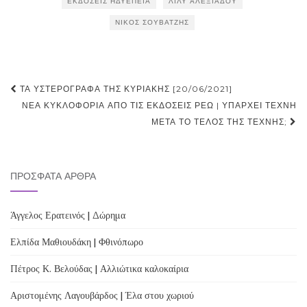
ΕΚΔΌΣΕΙΣ ΗΔΥΈΠΕΙΑ
ΛΊΛΥ ΑΛΕΞΙΆΔΟΥ
ΝΊΚΟΣ ΣΟΥΒΑΤΖΉΣ
Post
ΤΑ ΥΣΤΕΡΌΓΡΑΦΑ ΤΗΣ ΚΥΡΙΑΚΉΣ [20/06/2021]
navigation
ΝΈΑ ΚΥΚΛΟΦΟΡΊΑ ΑΠΌ ΤΙΣ ΕΚΔΌΣΕΙΣ ΡΕΩ | ΥΠΆΡΧΕΙ ΤΈΧΝΗ
ΜΕΤΆ ΤΟ ΤΈΛΟΣ ΤΗΣ ΤΈΧΝΗΣ;
ΠΡΌΣΦΑΤΑ ΆΡΘΡΑ
Άγγελος Ερατεινός | Δώρημα
Ελπίδα Μαθιουδάκη | Φθινόπωρο
Πέτρος Κ. Βελούδας | Αλλιώτικα καλοκαίρια
Αριστομένης Λαγουβάρδος | Έλα στου χωριού