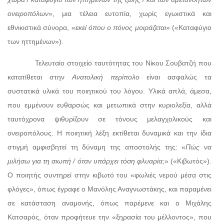
ονειροπόλων
», μια τέλεια ευτοπία, χωρίς εγωιστικά και
εθνικιστικά σύνορα, «
εκεί όπου ο πόνος μοιράζεται
» («Καταφύγιο
των ηττημένων»).
Τελευταίο στοιχείο ταυτότητας του Νίκου Σουβατζή που
κατατίθεται στην
Ανατολική περίπολο
είναι ασφαλώς τα
συστατικά υλικά του ποιητικού του λόγου. Υλικά απλά, άμεσα,
που εμμένουν ευθαρσώς και μετωπικά στην κυριολεξία, αλλά
ταυτόχρονα ψιθυρίζουν σε τόνους μελαγχολικούς και
ονειροπόλους. Η ποιητική λέξη εκτίθεται δυναμικά και την ίδια
στιγμή αμφισβητεί τη δύναμη της αποστολής της: «
Πώς να
μιλήσω για τη σιωπή / όταν υπάρχει τόση φλυαρία;
» («Κιβωτός»).
Ο ποιητής συντηρεί στην κιβωτό του «φωλιές νερού μέσα στις
φλόγες», όπως έγραφε ο Μανόλης Αναγνωστάκης, και παραμένει
σε κατάσταση αναμονής, όπως παρέμενε και ο Μιχάλης
Κατσαρός, όταν προφήτευε την «ξηρασία του μέλλοντος», που