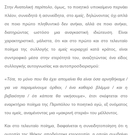
Στην
Ανατολική περίπολο
, όμως, το ποιητικό υποκείμενο περνάει
πλέον, συνειδητά ή ασυνείδητα, στο
εμείς
, δηλώνοντας όχι απλά
σε ποιο πρώτο πληθυντικό δεν ανήκει, αλλά σε ποιο ανήκει,
διατηρώντας ωστόσο μια αναγκαστική ιδιώτευση. Είναι
χαρακτηριστικό, μάλιστα, ότι και στο πρώτο και στο τελευταίο
ποίημα της συλλογής το
εμείς
κυριαρχεί κατά κράτος, είναι
συντροφικό μέσα στην ετερότητά του, αναζητώντας ένα είδος
συλλογικής αυτογνωσίας και αυτοπροσδιορισμού:
«
Τότε, το μόνο που θα έχει απομείνει θα είναι όσα αρνηθήκαμε /
για να παραμείνουμε όρθιοι, / ένα καθαρό βλέμμα / και η
βεβαιότητα / ότι κάποτε θα νικήσουμε
», έτσι σκέφτεται στο
εναρκτήριο ποίημα της
Περιπόλου
το ποιητικό εγώ, εξ ονόματος
του εμείς, αναμένοντας μια «μακρινή στεριά» του μέλλοντος.
Και στο τελευταίο ποίημα, διαφαίνεται η συνειδητοποίηση ότι η
ουτοπία της Ιθάκης αποδείχτηκε ετεροτοπία, η οποία συμβαίνει