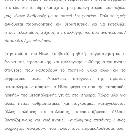
στο εδώ και το τώρα και όχι σε μια μακρινή στεριά: «
τα ταξίδια
μας γίνανε διαδρομές με το αστικό λεωφορείο
». Πάλι το
εμείς
αναδύεται παρηγορητικό και θεραπευτικό, για να καταλήξει
στους τελευταίους στίχους της συλλογής: «
κι όσο αναπνέουμε /
τίποτα δεν έχει τελειώσει
».
Στην ποίηση του Νίκου Σουβατζή η ηθική επαγρύπνηση και η
έννοια της προσωπικής και συλλογικής ευθύνης παραμένουν
σταθερές που καθορίζουν το ποιητικό υλικό αλλά και τα
εκφραστικά μέσα. Απευθείας απόγονος της πρώτων
μεταπολεμικών ποιητών, ο Νίκος φέρει το dna της «ποιητικής
ηθικής» της μεταπολεμικής γενιάς στο σήμερα. Τώρα μιλά για
άλλες ήττες, ανθρωπιστικές και παγκόσμιες, καταγγέλοντας
άλλες κολάσεις και πολέμους, υπερασπιζόμενος άλλους
θυσιαζόμενους και καιόμενους, «
ανώνυμους πεσόντες / ενός
ακήρυχτου πολέμου
», που πλέον τους παρακολουθούμε όλοι,