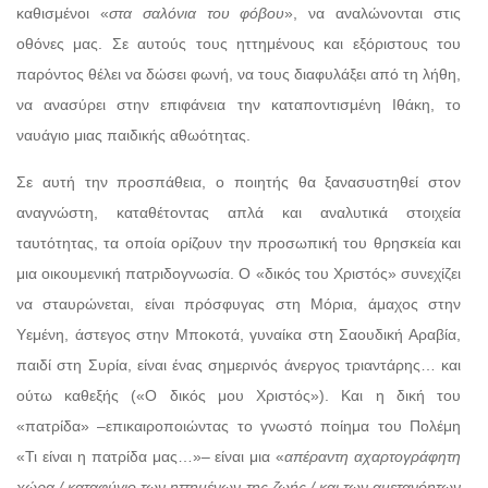
καθισμένοι «
στα σαλόνια του φόβου
», να αναλώνονται στις
οθόνες μας. Σε αυτούς τους ηττημένους και εξόριστους του
παρόντος θέλει να δώσει φωνή, να τους διαφυλάξει από τη λήθη,
να ανασύρει στην επιφάνεια την καταποντισμένη Ιθάκη, το
ναυάγιο μιας παιδικής αθωότητας.
Σε αυτή την προσπάθεια, ο ποιητής θα ξανασυστηθεί στον
αναγνώστη, καταθέτοντας απλά και αναλυτικά στοιχεία
ταυτότητας, τα οποία ορίζουν την προσωπική του θρησκεία και
μια οικουμενική πατριδογνωσία. Ο «δικός του Χριστός» συνεχίζει
να σταυρώνεται, είναι πρόσφυγας στη Μόρια, άμαχος στην
Υεμένη, άστεγος στην Μποκοτά, γυναίκα στη Σαουδική Αραβία,
παιδί στη Συρία, είναι ένας σημερινός άνεργος τριαντάρης… και
ούτω καθεξής («Ο δικός μου Χριστός»). Και η δική του
«πατρίδα» –επικαιροποιώντας το γνωστό ποίημα του Πολέμη
«Τι είναι η πατρίδα μας…»– είναι μια «
απέραντη αχαρτογράφητη
χώρα / καταφύγιο των ηττημένων της ζωής / και των αμετανόητων