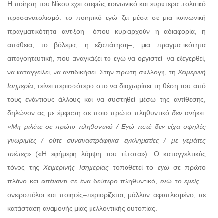
Η ποίηση του Νίκου έχει σαφώς κοινωνικό και ευρύτερα πολιτικό
προσανατολισμό: το ποιητικό εγώ ζει μέσα σε μια κοινωνική
πραγματικότητα αντίξοη –όπου κυριαρχούν η αδιαφορία, η
απάθεια, το βόλεμα, η εξαπάτηση–, μια πραγματικότητα
απογοητευτική, που αναγκάζει το εγώ να οργιστεί, να εξεγερθεί,
να καταγγείλει, να αντιδικήσει. Στην πρώτη συλλογή, τη
Χειμερινή
Ισημερία
, τείνει περισσότερο στο να διαχωρίσει τη θέση του από
τους ενάντιους άλλους και να συστηθεί μέσω της αντίθεσης,
δηλώνοντας με έμφαση σε ποιο πρώτο πληθυντικό
δεν
ανήκει:
«
Μη μιλάτε σε πρώτο πληθυντικό / Εγώ ποτέ δεν είχα υψηλές
γνωριμίες / ούτε συναναστράφηκα εγκληματίες / με γεμάτες
τσέπες
» («Η εφήμερη λάμψη του τίποτα»). Ο καταγγελτικός
τόνος της
Χειμερινής Ισημερίας
τοποθετεί το
εγώ
σε πρώτο
πλάνο και
απέναντι
σε ένα δεύτερο πληθυντικό, ενώ το
εμείς
–
ονειροπόλοι και ποιητές–περιορίζεται, μάλλον αφοπλισμένο, σε
κατάσταση αναμονής μιας μελλοντικής ουτοπίας.