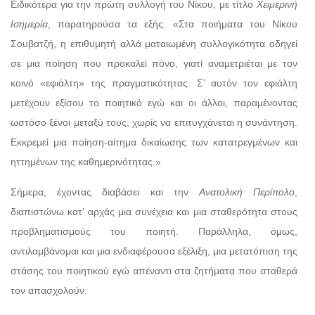
Ειδικότερα για την πρώτη συλλογή του Νίκου, με τίτλο
Χειμερινή
Ισημερία
, παρατηρούσα τα εξής: «Στα ποιήματα του Νίκου
Σουβατζή, η επιθυμητή αλλά ματαιωμένη συλλογικότητα οδηγεί
σε μια ποίηση που προκαλεί πόνο, γιατί αναμετριέται με τον
κοινό «εφιάλτη» της πραγματικότητας. Σ’ αυτόν τον εφιάλτη
μετέχουν εξίσου το ποιητικό εγώ και οι άλλοι, παραμένοντας
ωστόσο ξένοι μεταξύ τους, χωρίς να επιτυγχάνεται η συνάντηση.
Εκκρεμεί μια ποίηση-αίτημα δικαίωσης των κατατρεγμένων και
ηττημένων της καθημερινότητας.»
Σήμερα, έχοντας διαβάσει και την
Ανατολική Περίπολο
,
διαπιστώνω κατ’ αρχάς μια συνέχεια και μια σταθερότητα στους
προβληματισμούς του ποιητή. Παράλληλα, όμως,
αντιλαμβάνομαι και μια ενδιαφέρουσα εξέλιξη, μια μετατόπιση της
στάσης του ποιητικού εγώ απέναντι στα ζητήματα που σταθερά
τον απασχολούν.