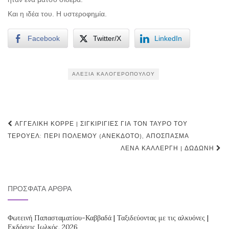
Και η ιδέα του. Η υστεροφημία.
Facebook
Twitter/X
LinkedIn
ΑΛΕΞΊΑ ΚΑΛΟΓΕΡΟΠΟΎΛΟΥ
Post
ΑΓΓΕΛΙΚΉ ΚΟΡΡΈ | ΣΙΓΚΙΡΊΓΙΕΣ ΓΙΑ ΤΟΝ ΤΑΎΡΟ ΤΟΥ
navigation
ΤΕΡΟΥΈΛ: ΠΕΡΊ ΠΟΛΈΜΟΥ (ΑΝΈΚΔΟΤΟ), ΑΠΌΣΠΑΣΜΑ
ΛΈΝΑ ΚΑΛΛΈΡΓΗ | ΔΩΔΏΝΗ
ΠΡΌΣΦΑΤΑ ΆΡΘΡΑ
Φωτεινή Παπασταματίου-Καββαδά | Ταξιδεύοντας με τις αλκυόνες |
Εκδόσεις Ιωλκός, 2026