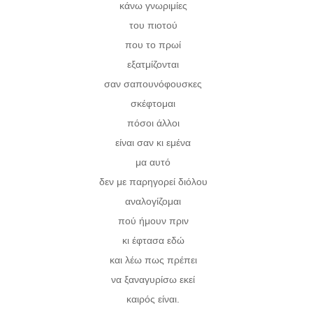
κάνω γνωριμίες
του πιοτού
που το πρωί
εξατμίζονται
σαν σαπουνόφουσκες
σκέφτομαι
πόσοι άλλοι
είναι σαν κι εμένα
μα αυτό
δεν με παρηγορεί διόλου
αναλογίζομαι
πού ήμουν πριν
κι έφτασα εδώ
και λέω πως πρέπει
να ξαναγυρίσω εκεί
καιρός είναι.