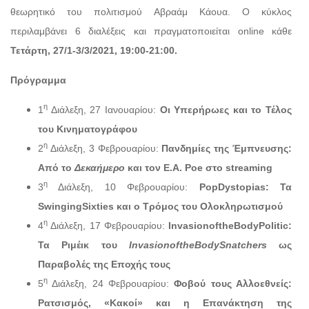
θεωρητικό του πολιτισμού Αβραάμ Κάουα. Ο κύκλος
περιλαμβάνει 6 διαλέξεις και πραγματοποιείται online κάθε
Τετάρτη, 27/1-3/3/2021, 19:00-21:00.
Πρόγραμμα
η
1
Διάλεξη, 27 Ιανουαρίου:
Οι Υπερήρωες και το Τέλος
του Κινηματογράφου
η
2
Διάλεξη, 3 Φεβρουαρίου:
Πανδημίες της Έμπνευσης:
Από το
Δεκαήμερο
και τον Ε.Α.
Poe
στο
streaming
η
3
Διάλεξη, 10 Φεβρουαρίου:
Pop
Dystopias
: Τα
Swinging
Sixties
και ο Τρόμος του Ολοκληρωτισμού
η
4
Διάλεξη, 17 Φεβρουαρίου:
Invasion
of
the
Body
Politic
:
Τα Ριμέικ του
Invasion
of
the
Body
Snatchers
ως
Παραβολές της Εποχής τους
η
5
Διάλεξη, 24 Φεβρουαρίου:
Φοβού τους Αλλοεθνείς:
Ρατσισμός, «Κακοί» και η Επανάκτηση της