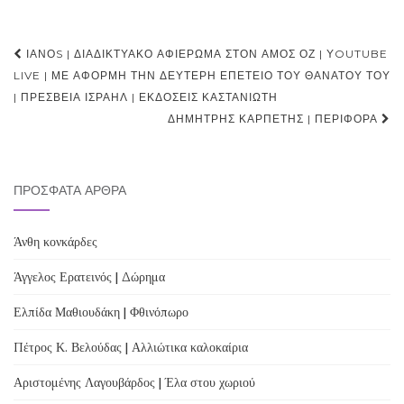
Post
ΙΑΝΟS | ΔΙΑΔΙΚΤΥΑΚΌ ΑΦΙΈΡΩΜΑ ΣΤΟΝ ΆΜΟΣ ΟΖ | ΥOUTUBE
navigation
LIVE | ΜΕ ΑΦΟΡΜΉ ΤΗΝ ΔΕΎΤΕΡΗ ΕΠΈΤΕΙΟ ΤΟΥ ΘΑΝΆΤΟΥ ΤΟΥ
| ΠΡΕΣΒΕΊΑ ΙΣΡΑΉΛ | ΕΚΔΌΣΕΙΣ ΚΑΣΤΑΝΙΏΤΗ
ΔΗΜΉΤΡΗΣ ΚΑΡΠΈΤΗΣ | ΠΕΡΙΦΟΡΆ
ΠΡΌΣΦΑΤΑ ΆΡΘΡΑ
Άνθη κονκάρδες
Άγγελος Ερατεινός | Δώρημα
Ελπίδα Μαθιουδάκη | Φθινόπωρο
Πέτρος Κ. Βελούδας | Αλλιώτικα καλοκαίρια
Αριστομένης Λαγουβάρδος | Έλα στου χωριού