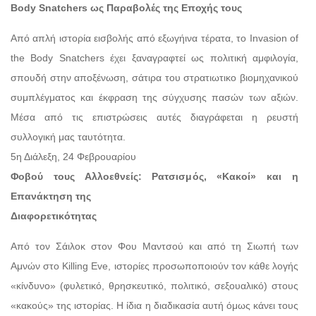
Body Snatchers ως Παραβολές της Εποχής τους
Από απλή ιστορία εισβολής από εξωγήινα τέρατα, το Invasion of
the Body Snatchers έχει ξαναγραφτεί ως πολιτική αμφιλογία,
σπουδή στην αποξένωση, σάτιρα του στρατιωτικο βιομηχανικού
συμπλέγματος και έκφραση της σύγχυσης πασών των αξιών.
Μέσα από τις επιστρώσεις αυτές διαγράφεται η ρευστή
συλλογική μας ταυτότητα.
5η Διάλεξη, 24 Φεβρουαρίου
Φοβού τους Αλλοεθνείς: Ρατσισμός, «Κακοί» και η
Επανάκτηση της
Διαφορετικότητας
Από τον Σάιλοκ στον Φου Μαντσού και από τη Σιωπή των
Αμνών στο Killing Eve, ιστορίες προσωποποιούν τον κάθε λογής
«κίνδυνο» (φυλετικό, θρησκευτικό, πολιτικό, σεξουαλικό) στους
«κακούς» της ιστορίας. Η ίδια η διαδικασία αυτή όμως κάνει τους