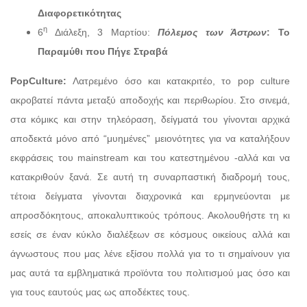
Διαφορετικότητας
η
6
Διάλεξη, 3 Μαρτίου:
Πόλεμος των Άστρων
: Το
Παραμύθι που Πήγε Στραβά
Pop
Culture
:
Λατρεμένο όσο και κατακριτέο, το pop culture
ακροβατεί πάντα μεταξύ αποδοχής και περιθωρίου. Στο σινεμά,
στα κόμικς και στην τηλεόραση, δείγματά του γίνονται αρχικά
αποδεκτά μόνο από “μυημένες” μειονότητες για να καταλήξουν
εκφράσεις του mainstream και του κατεστημένου -αλλά και να
κατακριθούν ξανά. Σε αυτή τη συναρπαστική διαδρομή τους,
τέτοια δείγματα γίνονται διαχρονικά και ερμηνεύονται με
απροσδόκητους, αποκαλυπτικούς τρόπους. Ακολουθήστε τη κι
εσείς σε έναν κύκλο διαλέξεων σε κόσμους οικείους αλλά και
άγνωστους που μας λένε εξίσου πολλά για το τι σημαίνουν για
μας αυτά τα εμβληματικά προϊόντα του πολιτισμού μας όσο και
για τους εαυτούς μας ως αποδέκτες τους.