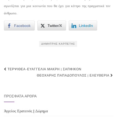
αγωνίζεται για μια κοινωνία που θα έχει για κέντρο της πραγματικά τον
άνθρωπο.
Facebook
Twitter/X
LinkedIn
ΔΗΜΉΤΡΗΣ ΚΑΡΠΈΤΗΣ
Post
ΤΕΡΨΙΘΈΑ-ΕΥΑΓΓΕΛΊΑ ΜΑΚΡΉ | ΣΑΠΦΙΚΌΝ
navigation
ΘΕΟΧΆΡΗΣ ΠΑΠΑΔΌΠΟΥΛΟΣ | ΕΛΕΥΘΕΡΊΑ
ΠΡΌΣΦΑΤΑ ΆΡΘΡΑ
Άγγελος Ερατεινός | Δώρημα