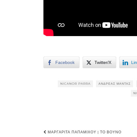
Facebook
Twitter/X
Li
NICANOR PARRA
ΑΝΔΡΈΑΣ ΜΑΝΤΆΣ
Ν
Post
ΜΑΡΓΑΡΊΤΑ ΠΑΠΑΜΊΧΟΥ | ΤΟ ΒΟΥΝΌ