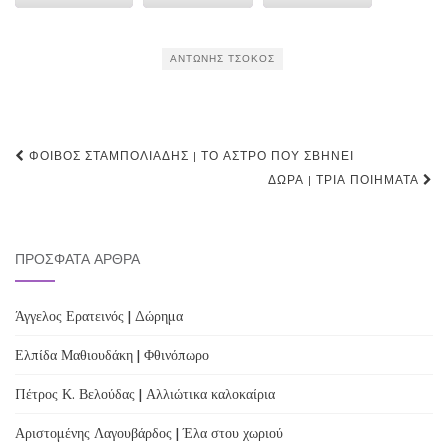
ΑΝΤΏΝΗΣ ΤΣΌΚΟΣ
Post
ΦΟΊΒΟΣ ΣΤΑΜΠΟΛΙΆΔΗΣ | ΤΟ ΆΣΤΡΟ ΠΟΥ ΣΒΉΝΕΙ
navigation
ΔΏΡΑ | ΤΡΊΑ ΠΟΙΉΜΑΤΑ
ΠΡΌΣΦΑΤΑ ΆΡΘΡΑ
Άγγελος Ερατεινός | Δώρημα
Ελπίδα Μαθιουδάκη | Φθινόπωρο
Πέτρος Κ. Βελούδας | Αλλιώτικα καλοκαίρια
Αριστομένης Λαγουβάρδος | Έλα στου χωριού