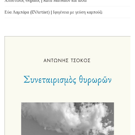
Απόστολος Θηβαίος | Κατά Ματθαίον και άλλα
Εύα Λαμπάρα (EVArtist) | Ιφιγένεια με γεύση καρπούζι