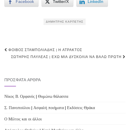
Facebook
Twitter/X
LinkedIn
ΔΗΜΉΤΡΗΣ ΚΑΡΠΈΤΗΣ
Post
ΦΟΊΒΟΣ ΣΤΑΜΠΟΛΙΆΔΗΣ | Η ΆΤΡΑΚΤΟΣ
navigation
ΣΩΤΉΡΗΣ ΠΑΥΛΈΑΣ | ΈΧΩ ΜΙΑ ΔΥΣΚΟΛΊΑ ΝΑ ΒΆΛΩ ΠΡΏΤΗ
ΠΡΌΣΦΑΤΑ ΆΡΘΡΑ
Νίκος Β. Ορφανός | Θυμώνω θάλασσα
Σ. Πανοπούλου | Ασφαλή ποιήματα | Εκδόσεις Θράκα
Ο Μίλτος και οι άλλοι