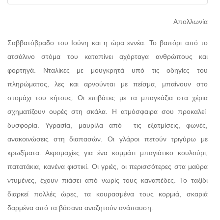
Απολλωνία
Σαββατόβραδο του Ιούνη και η ώρα εννέα. Το βαπόρι από το
ατσάλινο στόμα του καταπίνει αχόρταγα ανθρώπους και
φορτηγά. Νταλίκες με μουγκρητά υπό τις οδηγίες του
πληρώματος, λες και αρνούνται με πείσμα, μπαίνουν στο
στομάχι του κήτους. Οι επιβάτες με τα μπαγκάζια στα χέρια
σχηματίζουν ουρές στη σκάλα. Η ατμόσφαιρα σου προκαλεί
δυσφορία. Υγρασία, μαυρίλα από τις εξατμίσεις, φωνές,
ανακοινώσεις στη διαπασών. Οι γλάροι πετούν τριγύρω με
κρωξίματα. Αερομαχίες για ένα κομμάτι μπαγιάτικο κουλούρι,
πατατάκια, κανένα φιστικί. Οι γριές, οι περισσότερες στα μαύρα
ντυμένες, έχουν πιάσει από νωρίς τους καναπέδες. Το ταξίδι
διαρκεί πολλές ώρες, τα κουρασμένα τους κορμιά, σκαριά
δαρμένα από τα βάσανα αναζητούν ανάπαυση.