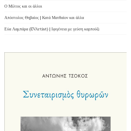
Ο Μίλτος και οι άλλοι
Απόστολος Θηβαίος | Κατά Ματθαίον και άλλα
Εύα Λαμπάρα (EVArtist) | Ιφιγένεια με γεύση καρπούζι