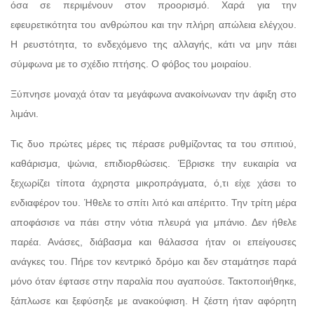
όσα σε περιμένουν στον προορισμό. Χαρά για την
εφευρετικότητα του ανθρώπου και την πλήρη απώλεια ελέγχου.
Η ρευστότητα, το ενδεχόμενο της αλλαγής, κάτι να μην πάει
σύμφωνα με το σχέδιο πτήσης. Ο φόβος του μοιραίου.
Ξύπνησε μοναχά όταν τα μεγάφωνα ανακοίνωναν την άφιξη στο
λιμάνι.
Τις δυο πρώτες μέρες τις πέρασε ρυθμίζοντας τα του σπιτιού,
καθάρισμα, ψώνια, επιδιορθώσεις. Έβρισκε την ευκαιρία να
ξεχωρίζει τίποτα άχρηστα μικροπράγματα, ό,τι είχε χάσει το
ενδιαφέρον του. Ήθελε το σπίτι λιτό και απέριττο. Την τρίτη μέρα
αποφάσισε να πάει στην νότια πλευρά για μπάνιο. Δεν ήθελε
παρέα. Ανάσες, διάβασμα και θάλασσα ήταν οι επείγουσες
ανάγκες του. Πήρε τον κεντρικό δρόμο και δεν σταμάτησε παρά
μόνο όταν έφτασε στην παραλία που αγαπούσε. Τακτοποιήθηκε,
ξάπλωσε και ξεφύσηξε με ανακούφιση. Η ζέστη ήταν αφόρητη