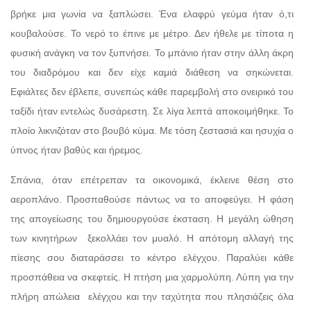
βρήκε μια γωνία να ξαπλώσει. Ένα ελαφρύ γεύμα ήταν ό,τι
κουβαλούσε. Το νερό το έπινε με μέτρο. Δεν ήθελε με τίποτα η
φυσική ανάγκη να τον ξυπνήσει. Το μπάνιο ήταν στην άλλη άκρη
του διαδρόμου και δεν είχε καμιά διάθεση να σηκώνεται.
Εφιάλτες δεν έβλεπε, συνεπώς κάθε παρεμβολή στο ονειρικό του
ταξίδι ήταν εντελώς δυσάρεστη. Σε λίγα λεπτά αποκοιμήθηκε. Το
πλοίο λικνιζόταν στο βουβό κύμα. Με τόση ζεστασιά και ησυχία ο
ύπνος ήταν βαθύς και ήρεμος.
Σπάνια, όταν επέτρεπαν τα οικονομικά, έκλεινε θέση στο
αεροπλάνο. Προσπαθούσε πάντως να το αποφεύγει. Η φάση
της απογείωσης του δημιουργούσε έκσταση. Η μεγάλη ώθηση
των κινητήρων ξεκολλάει τον μυαλό. Η απότομη αλλαγή της
πίεσης σου διαταράσσει το κέντρο ελέγχου. Παραλύει κάθε
προσπάθεια να σκεφτείς. Η πτήση μια χαρμολύπη. Λύπη για την
πλήρη απώλεια ελέγχου και την ταχύτητα που πλησιάζεις όλα