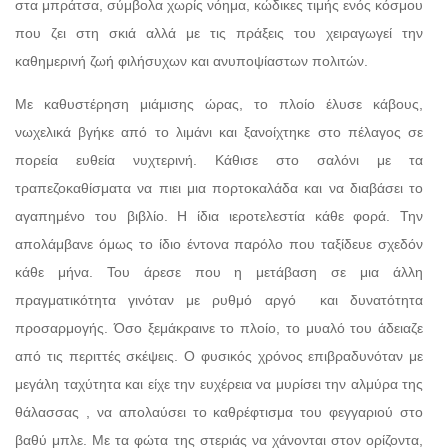
στα μπράτσα, σύμβολα χωρίς νόημα, κώδικες τιμής ενός κόσμου
που ζει στη σκιά αλλά με τις πράξεις του χειραγωγεί την
καθημερινή ζωή φιλήσυχων και ανυποψίαστων πολιτών.
Με καθυστέρηση μιάμισης ώρας, το πλοίο έλυσε κάβους,
νωχελικά βγήκε από το λιμάνι και ξανοίχτηκε στο πέλαγος σε
πορεία ευθεία νυχτερινή. Κάθισε στο σαλόνι με τα
τραπεζοκαθίσματα να πιει μια πορτοκαλάδα και να διαβάσει το
αγαπημένο του βιβλίο. Η ίδια ιεροτελεστία κάθε φορά. Την
απολάμβανε όμως το ίδιο έντονα παρόλο που ταξίδευε σχεδόν
κάθε μήνα. Του άρεσε που η μετάβαση σε μια άλλη
πραγματικότητα γινόταν με ρυθμό αργό και δυνατότητα
προσαρμογής. Όσο ξεμάκραινε το πλοίο, το μυαλό του άδειαζε
από τις περιττές σκέψεις. Ο φυσικός χρόνος επιβραδυνόταν με
μεγάλη ταχύτητα και είχε την ευχέρεια να μυρίσει την αλμύρα της
θάλασσας , να απολαύσει το καθρέφτισμα του φεγγαριού στο
βαθύ μπλε. Με τα φώτα της στεριάς να χάνονται στον ορίζοντα,