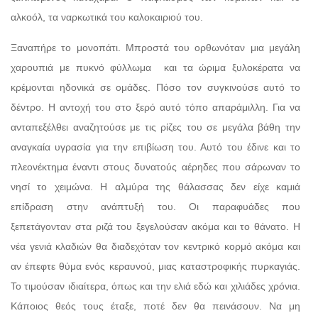
αλκοόλ, τα ναρκωτικά του καλοκαιριού του.
Ξαναπήρε το μονοπάτι. Μπροστά του ορθωνόταν μια μεγάλη
χαρουπιά με πυκνό φύλλωμα και τα ώριμα ξυλοκέρατα να
κρέμονται ηδονικά σε ομάδες. Πόσο τον συγκινούσε αυτό το
δέντρο. Η αντοχή του στο ξερό αυτό τόπο απαράμιλλη. Για να
ανταπεξέλθει αναζητούσε με τις ρίζες του σε μεγάλα βάθη την
αναγκαία υγρασία για την επιβίωση του. Αυτό του έδινε και το
πλεονέκτημα έναντι στους δυνατούς αέρηδες που σάρωναν το
νησί το χειμώνα. Η αλμύρα της θάλασσας δεν είχε καμιά
επίδραση στην ανάπτυξή του. Οι παραφυάδες που
ξεπετάγονταν στα ριζά του ξεγελούσαν ακόμα και το θάνατο. Η
νέα γενιά κλαδιών θα διαδεχόταν τον κεντρικό κορμό ακόμα και
αν έπεφτε θύμα ενός κεραυνού, μιας καταστροφικής πυρκαγιάς.
Το τιμούσαν ιδιαίτερα, όπως και την ελιά εδώ και χιλιάδες χρόνια.
Κάποιος θεός τους έταξε, ποτέ δεν θα πεινάσουν. Να μη