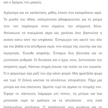
και ο δρόμος του μακρύς.
Αχόρταγα και σε κατάσταση μέθης έπεσε στα καταγάλανα νερά.
Το μυαλό του άδειο, κολυμπούσε αδιαφορώντας για το ρεύμα
που τον παρέσερνε στου κύματος την ατέρμονη δύνη.
Φούσκωνε τα πνευμόνια αέρα και χανόταν όσο βαστούσε η
ανάσα κάτω από την επιφάνεια. Έσπρωχνε τον εαυτό του όλο
και πιο βαθιά στα απύθμενα νερά, στο κόσμο της σιωπής και της
λησμονιάς. Ένιωθε ασφαλής. Έπαιρνε δυο βότσαλα και τα
χτυπούσε ρυθμικά. Οι δονήσεις και ο ήχος τους, ξυπνούσαν την
ασίγαστη ορμή. Κάποια στιγμή ένιωσε την πείνα να τον κυριεύει.
Ό,τι φαγώσιμο είχε μαζί του είχε κάνει φτερά. Μια φρατζόλα ψωμί
και τυρί. Η ξύλινη καντίνα τα απολύτως απαραίτητα. Πήρε μια
μπύρα και ένα σάντουιτς ζαμπόν τυρί να γεμίσει το στομάχι του.
Έφαγε το σάντουιτς λαίμαργα επί τόπου, τη μπύρα και ένα
μπουκάλι νερό τα κράτησε να τα απολαύσει στη σκιά
ξαπλωμένος κατάχαμα. Ο παφλασμός των κυμάτων και το