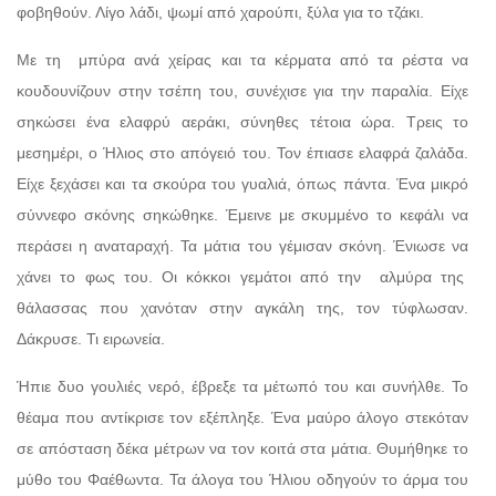
φοβηθούν. Λίγο λάδι, ψωμί από χαρούπι, ξύλα για το τζάκι.
Με τη μπύρα ανά χείρας και τα κέρματα από τα ρέστα να
κουδουνίζουν στην τσέπη του, συνέχισε για την παραλία. Είχε
σηκώσει ένα ελαφρύ αεράκι, σύνηθες τέτοια ώρα. Τρεις το
μεσημέρι, ο Ήλιος στο απόγειό του. Τον έπιασε ελαφρά ζαλάδα.
Είχε ξεχάσει και τα σκούρα του γυαλιά, όπως πάντα. Ένα μικρό
σύννεφο σκόνης σηκώθηκε. Έμεινε με σκυμμένο το κεφάλι να
περάσει η αναταραχή. Τα μάτια του γέμισαν σκόνη. Ένιωσε να
χάνει το φως του. Οι κόκκοι γεμάτοι από την αλμύρα της
θάλασσας που χανόταν στην αγκάλη της, τον τύφλωσαν.
Δάκρυσε. Τι ειρωνεία.
Ήπιε δυο γουλιές νερό, έβρεξε τα μέτωπό του και συνήλθε. Το
θέαμα που αντίκρισε τον εξέπληξε. Ένα μαύρο άλογο στεκόταν
σε απόσταση δέκα μέτρων να τον κοιτά στα μάτια. Θυμήθηκε το
μύθο του Φαέθωντα. Τα άλογα του Ήλιου οδηγούν το άρμα του