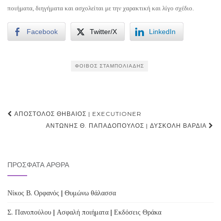
ποιήματα, διηγήματα και ασχολείται με την χαρακτική και λίγο σχέδιο.
Facebook
Twitter/X
LinkedIn
ΦΟΊΒΟΣ ΣΤΑΜΠΟΛΙΆΔΗΣ
Post
ΑΠΌΣΤΟΛΟΣ ΘΗΒΑΊΟΣ | EXECUTIONER
navigation
ΑΝΤΏΝΗΣ Θ. ΠΑΠΑΔΌΠΟΥΛΟΣ | ΔΎΣΚΟΛΗ ΒΆΡΔΙΑ
ΠΡΌΣΦΑΤΑ ΆΡΘΡΑ
Νίκος Β. Ορφανός | Θυμώνω θάλασσα
Σ. Πανοπούλου | Ασφαλή ποιήματα | Εκδόσεις Θράκα