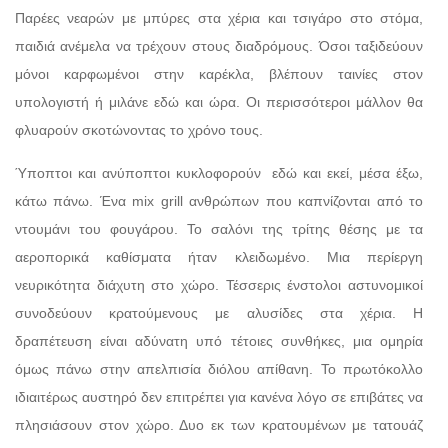
Παρέες νεαρών με μπύρες στα χέρια και τσιγάρο στο στόμα,
παιδιά ανέμελα να τρέχουν στους διαδρόμους. Όσοι ταξιδεύουν
μόνοι καρφωμένοι στην καρέκλα, βλέπουν ταινίες στον
υπολογιστή ή μιλάνε εδώ και ώρα. Οι περισσότεροι μάλλον θα
φλυαρούν σκοτώνοντας το χρόνο τους.
Ύποπτοι και ανύποπτοι κυκλοφορούν εδώ και εκεί, μέσα έξω,
κάτω πάνω. Ένα mix grill ανθρώπων που καπνίζονται από το
ντουμάνι του φουγάρου. Το σαλόνι της τρίτης θέσης με τα
αεροπορικά καθίσματα ήταν κλειδωμένο. Μια περίεργη
νευρικότητα διάχυτη στο χώρο. Τέσσερις ένστολοι αστυνομικοί
συνοδεύουν κρατούμενους με αλυσίδες στα χέρια. Η
δραπέτευση είναι αδύνατη υπό τέτοιες συνθήκες, μια ομηρία
όμως πάνω στην απελπισία διόλου απίθανη. Το πρωτόκολλο
ιδιαιτέρως αυστηρό δεν επιτρέπει για κανένα λόγο σε επιβάτες να
πλησιάσουν στον χώρο. Δυο εκ των κρατουμένων με τατουάζ