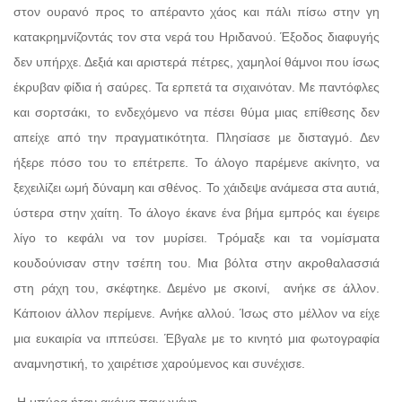
στον ουρανό προς το απέραντο χάος και πάλι πίσω στην γη
κατακρημνίζοντάς τον στα νερά του Ηριδανού. Έξοδος διαφυγής
δεν υπήρχε. Δεξιά και αριστερά πέτρες, χαμηλοί θάμνοι που ίσως
έκρυβαν φίδια ή σαύρες. Τα ερπετά τα σιχαινόταν. Με παντόφλες
και σορτσάκι, το ενδεχόμενο να πέσει θύμα μιας επίθεσης δεν
απείχε από την πραγματικότητα. Πλησίασε με δισταγμό. Δεν
ήξερε πόσο του το επέτρεπε. Το άλογο παρέμενε ακίνητο, να
ξεχειλίζει ωμή δύναμη και σθένος. Το χάιδεψε ανάμεσα στα αυτιά,
ύστερα στην χαίτη. Το άλογο έκανε ένα βήμα εμπρός και έγειρε
λίγο το κεφάλι να τον μυρίσει. Τρόμαξε και τα νομίσματα
κουδούνισαν στην τσέπη του. Μια βόλτα στην ακροθαλασσιά
στη ράχη του, σκέφτηκε. Δεμένο με σκοινί, ανήκε σε άλλον.
Κάποιον άλλον περίμενε. Ανήκε αλλού. Ίσως στο μέλλον να είχε
μια ευκαιρία να ιππεύσει. Έβγαλε με το κινητό μια φωτογραφία
αναμνηστική, το χαιρέτισε χαρούμενος και συνέχισε.
Η μπύρα ήταν ακόμα παγωμένη.