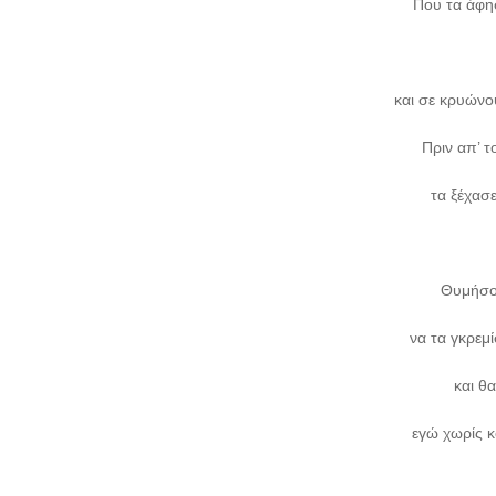
Που τα άφη
και σε κρυώνο
Πριν απ’ τ
τα ξέχασ
Θυμήσο
να τα γκρεμί
και θα
εγώ χωρίς κ