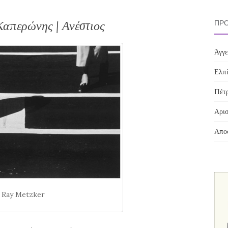
Καπερώνης | Ανέστιος
ΠΡΌ
Άγγε
Ελπί
Πέτρ
Αρισ
Αποσ
 Ray Metzker