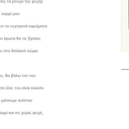
σες τα ρούχα της ψυχής
κορμί μου
υν τα νυχτερινά καμώματα.
ον έρωτα θα τα ‘βγαλες
ες στο διπλανό σώμα.
υ, θα βάλω τον νου
σει όλα, του είναι εύκολο
 μείνουμε ανέστιοι
ορμί και συ χωρίς ψυχή.