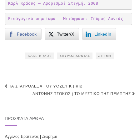
Καρλ Κράους – Αφορισμοί Στιγμή, 2008
Εισαγωγικό σημείωμα - Μετάφραση: Σπύρος Δοντάς
Facebook
Twitter/X
LinkedIn
KARL-KRAUS
ΣΠΎΡΟΣ ΔΟΝΤΆΣ
ΣΤΙΓΜΉ
Post
ΤΑ ΣΤΑΥΡΌΛΕΞΑ ΤΟΥ YOΖΕΥ Κ | #18
navigation
ΑΝΤΏΝΗΣ ΤΣΌΚΟΣ | ΤΟ ΜΥΣΤΙΚΌ ΤΗΣ ΠΈΜΠΤΗΣ
ΠΡΌΣΦΑΤΑ ΆΡΘΡΑ
Άγγελος Ερατεινός | Δώρημα