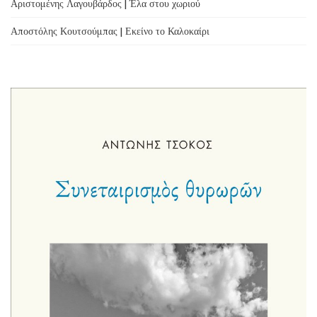
Αριστομένης Λαγουβάρδος | Έλα στου χωριού
Αποστόλης Κουτσούμπας | Εκείνο το Καλοκαίρι