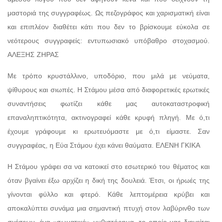
μαστοριά της συγγραφέως. Ως πεζογράφος και χαρισματική είναι
και επιπλέον διαθέτει κάτι που δεν το βρίσκουμε εύκολα σε
νεότερους συγγραφείς: εντυπωσιακό υπόβαθρο στοχασμού.
AΛΕΞΗΣ ΖΗΡΑΣ
Με τρόπο κρυστάλλινο, υποδόριο, που μιλά με νεύματα,
ψίθυρους και σιωπές. Η Στάμου μέσα από διαφορετικές ερωτικές
συναντήσεις φωτίζει κάθε μας αυτοκαταστροφική
επαναληπτικότητα, ακτινογραφεί κάθε κρυφή πληγή. Με ό,τι
έχουμε γράφουμε κι ερωτευόμαστε με ό,τι είμαστε. Σαν
συγγραφέας, η Εύα Στάμου έχει κάνει θαύματα. ΕΛΕΝΗ ΓΚΙΚΑ
Η Στάμου γράφει σα να κατοικεί στο εσωτερικό του θέματος και
όταν βγαίνει έξω αρχίζει η δική της δουλειά. Έτσι, οι ήρωές της
γίνονται φύλλο και φτερό. Κάθε λεπτομέρεια κρύβει και
αποκαλύπτει συνάμα μια σημαντική πτυχή στον λαβύρινθο των
σχέσεων, ένα «σωματικό» μυθιστόρημα, το οποίο μας διηγείται