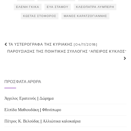
ΕΛΈΝΗ ΓΚΊΚΑ
ΕΎΑ ΣΤΆΜΟΥ
ΚΛΕΟΠΆΤΡΑ ΛΥΜΠΈΡΗ
ΚΏΣΤΑΣ ΣΤΟΦΌΡΟΣ
ΜΆΝΟΣ ΚΑΡΑΤΖΟΓΙΆΝΝΗΣ
Post
ΤΑ ΥΣΤΕΡΌΓΡΑΦΑ ΤΗΣ ΚΥΡΙΑΚΉΣ [04/11/2018]
navigation
ΠΑΡΟΥΣΙΆΣΗΣ ΤΗΣ ΠΟΙΗΤΙΚΉΣ ΣΥΛΛΟΓΉΣ “ΆΠΕΙΡΟΣ ΚΎΚΛΟΣ”
ΠΡΌΣΦΑΤΑ ΆΡΘΡΑ
Άγγελος Ερατεινός | Δώρημα
Ελπίδα Μαθιουδάκη | Φθινόπωρο
Πέτρος Κ. Βελούδας | Αλλιώτικα καλοκαίρια