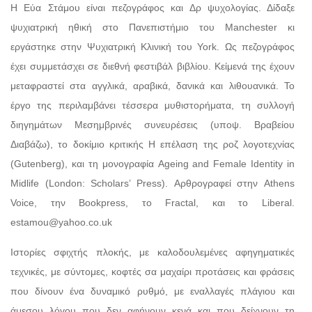
Η Εύα Στάμου είναι πεζογράφος και Δρ ψυχολογίας. Δίδαξε
ψυχιατρική ηθική στο Πανεπιστήμιο του Manchester κι
εργάστηκε στην Ψυχιατρική Κλινική του York. Ως πεζογράφος
έχει συμμετάσχει σε διεθνή φεστιβάλ βιβλίου. Κείμενά της έχουν
μεταφραστεί στα αγγλικά, αραβικά, δανικά και λιθουανικά. Το
έργο της περιλαμβάνει τέσσερα μυθιστορήματα, τη συλλογή
διηγημάτων Μεσημβρινές συνευρέσεις (υποψ. Βραβείου
Διαβάζω), το δοκίμιο κριτικής Η επέλαση της ροζ λογοτεχνίας
(Gutenberg), και τη μονογραφία Ageing and Female Identity in
Midlife (London: Scholars’ Press). Αρθρογραφεί στην Athens
Voice, την Bookpress, το Fractal, και το Liberal.
estamou@yahoo.co.uk
Ιστορίες σφιχτής πλοκής, με καλοδουλεμένες αφηγηματικές
τεχνικές, με σύντομες, κοφτές σα μαχαίρι προτάσεις και φράσεις
που δίνουν ένα δυναμικό ρυθμό, με εναλλαγές πλάγιου και
άμεσου λόγου που δεν αφήνουν κενά και που δείχνουν τη